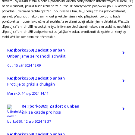
trvalému vykázání z fóra a/nebo upozornění vašeho poskytovatele internetových služeb (ISP)
na vaši činnost, pokud bude uznáno za nutné. IP adresy všech příspěvků jsou ukládány pro
případné uplatnění těchto opatření. Souhlasíte s tím, že „Epesuj.cz“ má právo odstranit,
upravit, přesunout nebo uzamknout jakékoliv téma nebo příspěvek, pokud to bude
považovat za nutné. Jako uživatel souhlasíte se všemi údaji uloženými v databázi. Přestože
„Epesuj.cz“ ani phpBB neposkytne tyto informace třetí straně nebo cizím osobám, nepřebírá
„Epesuj.cz“ ani phpBB zodpovědnost za jakýkoliv pokus o vniknutí do systému, který by
mohl vést ke kompromitaci těchto dat.
Re: [borko369] Zadost o unban
Unban jsme se rozhodli schválit.
Col
15 zář 2024 12:09
,
Re: [borko369] Zadost o unban
Proti, je to grázl a chuligán
MarekD
14 srp 2024 14:11
,
Re: [borko369] Zadost o unban
Dík za kazde pro hosi
borko369
12 srp 2024 18:37
,
Re: [borko369] Zadost o unban