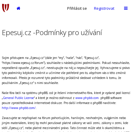
Přihlásit se
Registrovat
Epesuj.cz -Podmínky pro užívání
Svým přístupem na „Epesuj.cz“ (dále jen “my”, “naše”, “nás”, “Epesuj.cz”,
“https://www.epesuj.cz/forum”), souhlasíte s následujícími podmínkami. Pokud nesouhlasíte,
neprodleně opusťte „Epesuj.cz“, nevstupujte na něj a nepoužívejte jej. Vyhrazujeme si právo
tyto podmínky kdykoliv změnit a učiníme vše potřebné pro to, abychom vás o této změně
informovali. Přesto je rozumné tyto podmínky průběžně sledovat vzhledem k tomu, že
používáním „Epesuj.cz“ s nimi souhlasíte.
Naše fóra beží na systému phpBB, což je řešení internetového fóra, které je vydané pod licencí
„
General Public License
“ a které je možno stáhnout z
www.phpbb.com
. phpBB software
pouze zprostředkovává internetové diskuze. Pro další informace o phpBB navštivte:
http://www.phpbb.com/
.
Zavazujete se nepřispívat na fórum pohoršujícím, hanlivým, nevhodným, vulgárním nebo
jiným materiálem, který by mohl porušovat platné zákony ve vaší zemi, zákony v zemi, kde
sídlí „Epesuj.cz“, nebo platné mezinárodní právo. Tato činnost může vést k okamžitému a