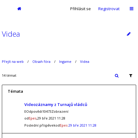
Přihlásit se
Registrovat
Videa
Přejít na web
Obsah fóra
Ingame
Videa
14 témat
Témata
Videozáznamy z Turnajů vládců
0Odpovědi10473Zobrazení
od
Epes
,29 bře 2021 11:28
Poslední příspěvekod
Epes
29 bře 2021 11:28