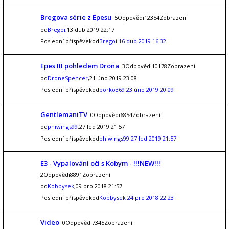
Bregova série z Epesu
5Odpovědi12354Zobrazení
od
Bregoi
,13 dub 2019 22:17
Poslední příspěvekod
Bregoi
16 dub 2019 16:32
Epes III pohledem Drona
3Odpovědi10178Zobrazení
od
DroneSpencer
,21 úno 2019 23:08
Poslední příspěvekod
borko369
23 úno 2019 20:09
GentlemaniTV
0Odpovědi6854Zobrazení
od
phiwings99
,27 led 2019 21:57
Poslední příspěvekod
phiwings99
27 led 2019 21:57
E3 - Vypalování očí s Kobym - !!!NEW!!!
2Odpovědi8891Zobrazení
od
Kobbysek
,09 pro 2018 21:57
Poslední příspěvekod
Kobbysek
24 pro 2018 22:23
Video
0Odpovědi7345Zobrazení