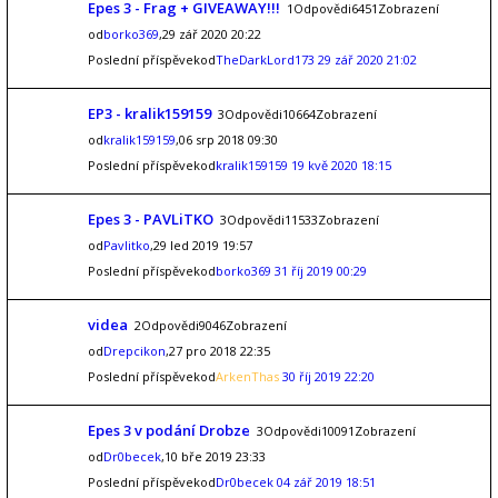
Epes 3 - Frag + GIVEAWAY!!!
1Odpovědi6451Zobrazení
od
borko369
,29 zář 2020 20:22
Poslední příspěvekod
TheDarkLord173
29 zář 2020 21:02
EP3 - kralik159159
3Odpovědi10664Zobrazení
od
kralik159159
,06 srp 2018 09:30
Poslední příspěvekod
kralik159159
19 kvě 2020 18:15
Epes 3 - PAVLiTKO
3Odpovědi11533Zobrazení
od
Pavlitko
,29 led 2019 19:57
Poslední příspěvekod
borko369
31 říj 2019 00:29
videa
2Odpovědi9046Zobrazení
od
Drepcikon
,27 pro 2018 22:35
Poslední příspěvekod
ArkenThas
30 říj 2019 22:20
Epes 3 v podání Drobze
3Odpovědi10091Zobrazení
od
Dr0becek
,10 bře 2019 23:33
Poslední příspěvekod
Dr0becek
04 zář 2019 18:51