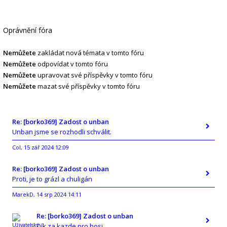
Oprávnění fóra
Nemůžete
zakládat nová témata v tomto fóru
Nemůžete
odpovídat v tomto fóru
Nemůžete
upravovat své příspěvky v tomto fóru
Nemůžete
mazat své příspěvky v tomto fóru
Re: [borko369] Zadost o unban
Unban jsme se rozhodli schválit.
Col
15 zář 2024 12:09
,
Re: [borko369] Zadost o unban
Proti, je to grázl a chuligán
MarekD
14 srp 2024 14:11
,
Re: [borko369] Zadost o unban
Dík za kazde pro hosi