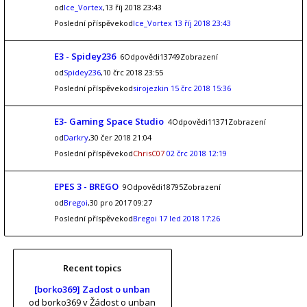
od
Ice_Vortex
,13 říj 2018 23:43
Poslední příspěvekod
Ice_Vortex
13 říj 2018 23:43
E3 - Spidey236
6Odpovědi13749Zobrazení
od
Spidey236
,10 črc 2018 23:55
Poslední příspěvekod
sirojezkin
15 črc 2018 15:36
E3- Gaming Space Studio
4Odpovědi11371Zobrazení
od
Darkry
,30 čer 2018 21:04
Poslední příspěvekod
ChrisC07
02 črc 2018 12:19
EPES 3 - BREGO
9Odpovědi18795Zobrazení
od
Bregoi
,30 pro 2017 09:27
Poslední příspěvekod
Bregoi
17 led 2018 17:26
Recent topics
[borko369] Zadost o unban
od borko369
v Žádost o unban