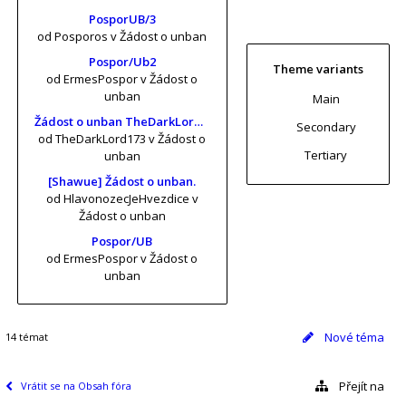
PosporUB/3
od Posporos
v Žádost o unban
Pospor/Ub2
Theme variants
od ErmesPospor
v Žádost o
unban
Main
Žádost o unban TheDarkLord173 (risa11, KrtkuvDort, MrKrabs) [vol. 2]
Secondary
od TheDarkLord173
v Žádost o
Tertiary
unban
[Shawue] Žádost o unban.
od HlavonozecJeHvezdice
v
Žádost o unban
Pospor/UB
od ErmesPospor
v Žádost o
unban
Nové téma
14 témat
Přejít na
Vrátit se na Obsah fóra