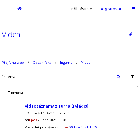
Přihlásit se
Registrovat
Videa
Přejít na web
Obsah fóra
Ingame
Videa
14 témat
Témata
Videozáznamy z Turnajů vládců
0Odpovědi10473Zobrazení
od
Epes
,29 bře 2021 11:28
Poslední příspěvekod
Epes
29 bře 2021 11:28