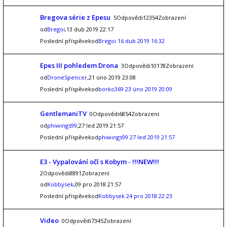
Bregova série z Epesu
5Odpovědi12354Zobrazení
od
Bregoi
,13 dub 2019 22:17
Poslední příspěvekod
Bregoi
16 dub 2019 16:32
Epes III pohledem Drona
3Odpovědi10178Zobrazení
od
DroneSpencer
,21 úno 2019 23:08
Poslední příspěvekod
borko369
23 úno 2019 20:09
GentlemaniTV
0Odpovědi6854Zobrazení
od
phiwings99
,27 led 2019 21:57
Poslední příspěvekod
phiwings99
27 led 2019 21:57
E3 - Vypalování očí s Kobym - !!!NEW!!!
2Odpovědi8891Zobrazení
od
Kobbysek
,09 pro 2018 21:57
Poslední příspěvekod
Kobbysek
24 pro 2018 22:23
Video
0Odpovědi7345Zobrazení