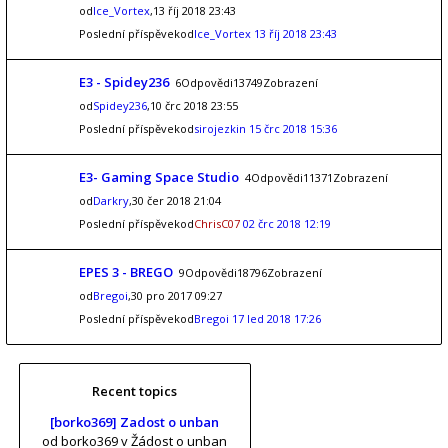
od
Ice_Vortex
,13 říj 2018 23:43
Poslední příspěvekod
Ice_Vortex
13 říj 2018 23:43
E3 - Spidey236
6Odpovědi13749Zobrazení
od
Spidey236
,10 črc 2018 23:55
Poslední příspěvekod
sirojezkin
15 črc 2018 15:36
E3- Gaming Space Studio
4Odpovědi11371Zobrazení
od
Darkry
,30 čer 2018 21:04
Poslední příspěvekod
ChrisC07
02 črc 2018 12:19
EPES 3 - BREGO
9Odpovědi18796Zobrazení
od
Bregoi
,30 pro 2017 09:27
Poslední příspěvekod
Bregoi
17 led 2018 17:26
Recent topics
[borko369] Zadost o unban
od borko369
v Žádost o unban