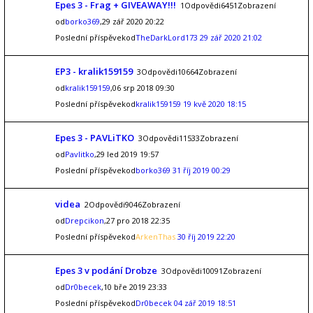
Epes 3 - Frag + GIVEAWAY!!!
1Odpovědi6451Zobrazení
od
borko369
,29 zář 2020 20:22
Poslední příspěvekod
TheDarkLord173
29 zář 2020 21:02
EP3 - kralik159159
3Odpovědi10664Zobrazení
od
kralik159159
,06 srp 2018 09:30
Poslední příspěvekod
kralik159159
19 kvě 2020 18:15
Epes 3 - PAVLiTKO
3Odpovědi11533Zobrazení
od
Pavlitko
,29 led 2019 19:57
Poslední příspěvekod
borko369
31 říj 2019 00:29
videa
2Odpovědi9046Zobrazení
od
Drepcikon
,27 pro 2018 22:35
Poslední příspěvekod
ArkenThas
30 říj 2019 22:20
Epes 3 v podání Drobze
3Odpovědi10091Zobrazení
od
Dr0becek
,10 bře 2019 23:33
Poslední příspěvekod
Dr0becek
04 zář 2019 18:51