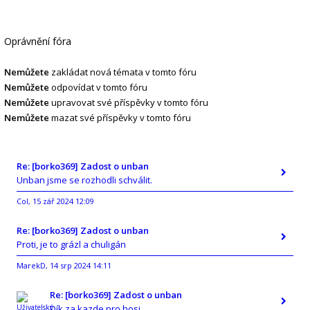
Oprávnění fóra
Nemůžete
zakládat nová témata v tomto fóru
Nemůžete
odpovídat v tomto fóru
Nemůžete
upravovat své příspěvky v tomto fóru
Nemůžete
mazat své příspěvky v tomto fóru
Re: [borko369] Zadost o unban
Unban jsme se rozhodli schválit.
Col
15 zář 2024 12:09
,
Re: [borko369] Zadost o unban
Proti, je to grázl a chuligán
MarekD
14 srp 2024 14:11
,
Re: [borko369] Zadost o unban
Dík za kazde pro hosi