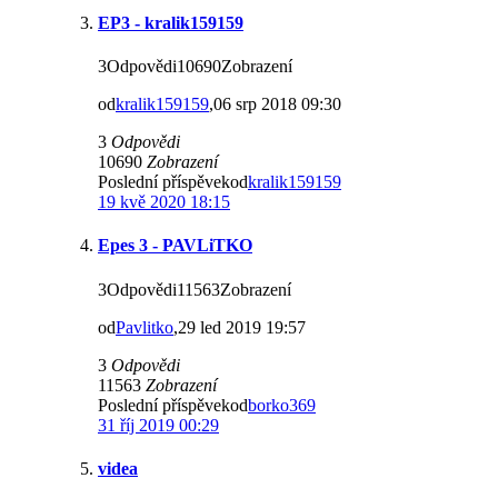
EP3 - kralik159159
3Odpovědi10690Zobrazení
od
kralik159159
,06 srp 2018 09:30
3
Odpovědi
10690
Zobrazení
Poslední příspěvekod
kralik159159
19 kvě 2020 18:15
Epes 3 - PAVLiTKO
3Odpovědi11563Zobrazení
od
Pavlitko
,29 led 2019 19:57
3
Odpovědi
11563
Zobrazení
Poslední příspěvekod
borko369
31 říj 2019 00:29
videa