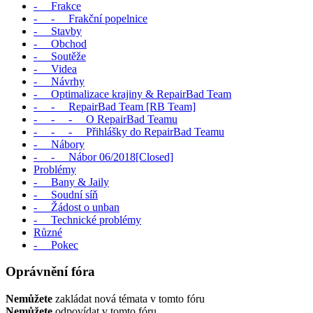
- Frakce
- - Frakční popelnice
- Stavby
- Obchod
- Soutěže
- Videa
- Návrhy
- Optimalizace krajiny & RepairBad Team
- - RepairBad Team [RB Team]
- - - O RepairBad Teamu
- - - Přihlášky do RepairBad Teamu
- Nábory
- - Nábor 06/2018[Closed]
Problémy
- Bany & Jaily
- Soudní síň
- Žádost o unban
- Technické problémy
Různé
- Pokec
Oprávnění fóra
Nemůžete
zakládat nová témata v tomto fóru
Nemůžete
odpovídat v tomto fóru