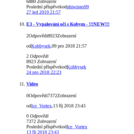
6880
Zobrazení
Poslední příspěvekod
phiwings99
27 led 2019 21:57
E3 - Vypalování očí s Kobym - !!!NEW!!!
2Odpovědi8923Zobrazení
od
Kobbysek
,09 pro 2018 21:57
2
Odpovědi
8923
Zobrazení
Poslední příspěvekod
Kobbysek
24 pro 2018 22:23
Video
0Odpovědi7372Zobrazení
od
Ice_Vortex
,13 říj 2018 23:43
0
Odpovědi
7372
Zobrazení
Poslední příspěvekod
Ice_Vortex
13 říj 2018 23:43