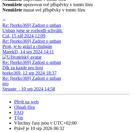
Nemůžete
upravovat své příspěvky v tomto fóru
Nemůžete
mazat své příspěvky v tomto fóru
Re: [borko369] Zadost o unban
Unban jsme se rozhodli schválit.
Col
,
15 zář 2024 12:09
Re: [borko369] Zadost o unban
Proti, je to grázl a chuligán
MarekD
,
14 srp 2024 14:11
Re: [borko369] Zadost o unban
Dík za kazde pro hosi
borko369
,
12 srp 2024 18:37
Re: [borko369] Zadost o unban
pro
Struage_
,
10 srp 2024 14:58
Přejít na web
Obsah fóra
FAQ
Tým
Všechny časy jsou v
UTC+02:00
Právě je 10 srp 2026 06:32