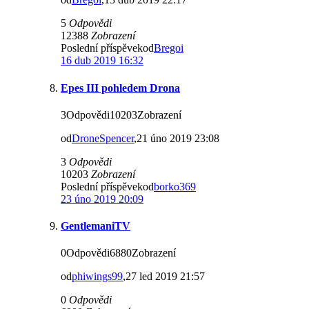
5
Odpovědi
12388
Zobrazení
Poslední příspěvekod
Bregoi
16 dub 2019 16:32
Epes III pohledem Drona
3Odpovědi10203Zobrazení
od
DroneSpencer
,21 úno 2019 23:08
3
Odpovědi
10203
Zobrazení
Poslední příspěvekod
borko369
23 úno 2019 20:09
GentlemaniTV
0Odpovědi6880Zobrazení
od
phiwings99
,27 led 2019 21:57
0
Odpovědi