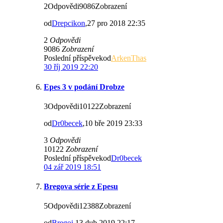
2Odpovědi9086Zobrazení
od
Drepcikon
,27 pro 2018 22:35
2
Odpovědi
9086
Zobrazení
Poslední příspěvekod
ArkenThas
30 říj 2019 22:20
Epes 3 v podání Drobze
3Odpovědi10122Zobrazení
od
Dr0becek
,10 bře 2019 23:33
3
Odpovědi
10122
Zobrazení
Poslední příspěvekod
Dr0becek
04 zář 2019 18:51
Bregova série z Epesu
5Odpovědi12388Zobrazení
od
Bregoi
,13 dub 2019 22:17