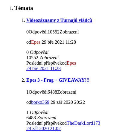
Témata
Videozáznamy z Turnajů vládců
0Odpovědi10552Zobrazení
od
Epes
,29 bře 2021 11:28
0
Odpovědi
10552
Zobrazení
Poslední příspěvekod
Epes
29 bře 2021 11:28
Epes 3 - Frag + GIVEAWAY!!!
1Odpovědi6488Zobrazení
od
borko369
,29 zář 2020 20:22
1
Odpovědi
6488
Zobrazení
Poslední příspěvekod
TheDarkLord173
29 zář 2020 21:02