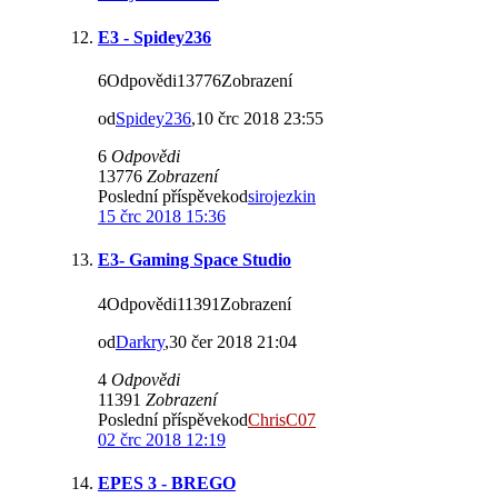
E3 - Spidey236
6Odpovědi13776Zobrazení
od
Spidey236
,10 črc 2018 23:55
6
Odpovědi
13776
Zobrazení
Poslední příspěvekod
sirojezkin
15 črc 2018 15:36
E3- Gaming Space Studio
4Odpovědi11391Zobrazení
od
Darkry
,30 čer 2018 21:04
4
Odpovědi
11391
Zobrazení
Poslední příspěvekod
ChrisC07
02 črc 2018 12:19
EPES 3 - BREGO