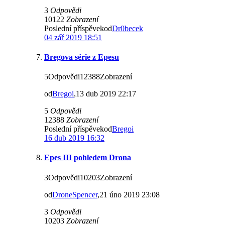
3
Odpovědi
10122
Zobrazení
Poslední příspěvekod
Dr0becek
04 zář 2019 18:51
Bregova série z Epesu
5Odpovědi12388Zobrazení
od
Bregoi
,13 dub 2019 22:17
5
Odpovědi
12388
Zobrazení
Poslední příspěvekod
Bregoi
16 dub 2019 16:32
Epes III pohledem Drona
3Odpovědi10203Zobrazení
od
DroneSpencer
,21 úno 2019 23:08
3
Odpovědi
10203
Zobrazení