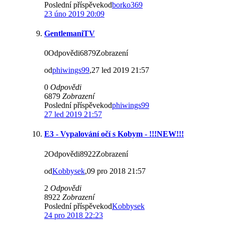
Poslední příspěvekod
borko369
23 úno 2019 20:09
GentlemaniTV
0Odpovědi6879Zobrazení
od
phiwings99
,27 led 2019 21:57
0
Odpovědi
6879
Zobrazení
Poslední příspěvekod
phiwings99
27 led 2019 21:57
E3 - Vypalování očí s Kobym - !!!NEW!!!
2Odpovědi8922Zobrazení
od
Kobbysek
,09 pro 2018 21:57
2
Odpovědi
8922
Zobrazení
Poslední příspěvekod
Kobbysek
24 pro 2018 22:23