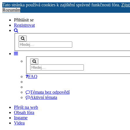
Tato stránka používá cookies k zajištění správné funkčnosti fóra.
Zjist
Rozumím
Přihlásit se
Registrovat
FAQ
Témata bez odpovědí
Aktivní témata
Přejít na web
Obsah fóra
Ingame
Videa