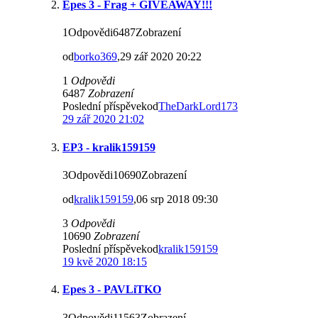
Epes 3 - Frag + GIVEAWAY!!!
1Odpovědi6487Zobrazení
od
borko369
,29 zář 2020 20:22
1
Odpovědi
6487
Zobrazení
Poslední příspěvekod
TheDarkLord173
29 zář 2020 21:02
EP3 - kralik159159
3Odpovědi10690Zobrazení
od
kralik159159
,06 srp 2018 09:30
3
Odpovědi
10690
Zobrazení
Poslední příspěvekod
kralik159159
19 kvě 2020 18:15
Epes 3 - PAVLiTKO
3Odpovědi11563Zobrazení