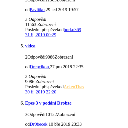
od
Pavlitko
,29 led 2019 19:57
3
Odpovědi
11563
Zobrazení
Poslední příspěvekod
borko369
31 říj 2019 00:29
videa
2Odpovědi9086Zobrazení
od
Drepcikon
,27 pro 2018 22:35
2
Odpovědi
9086
Zobrazení
Poslední příspěvekod
ArkenThas
30 říj 2019 22:20
Epes 3 v podání Drobze
3Odpovědi10122Zobrazení
od
Dr0becek
,10 bře 2019 23:33