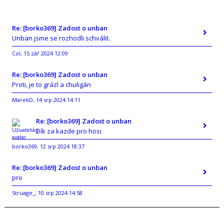
Re: [borko369] Zadost o unban
Unban jsme se rozhodli schválit.
Col
15 zář 2024 12:09
,
Re: [borko369] Zadost o unban
Proti, je to grázl a chuligán
MarekD
14 srp 2024 14:11
,
Re: [borko369] Zadost o unban
Dík za kazde pro hosi
borko369
12 srp 2024 18:37
,
Re: [borko369] Zadost o unban
pro
Struage_
10 srp 2024 14:58
,