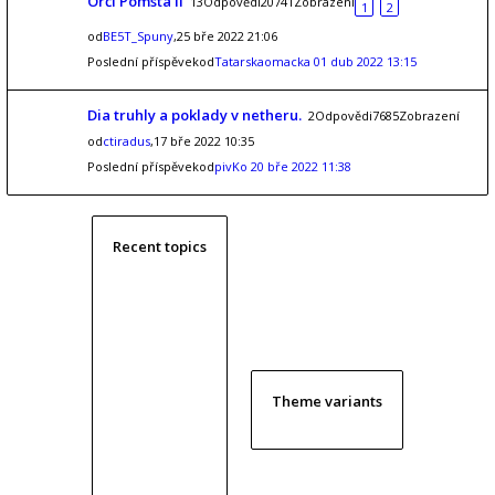
Orčí Pomsta II
13Odpovědi20741Zobrazení
1
2
od
BE5T_Spuny
,25 bře 2022 21:06
Poslední příspěvekod
Tatarskaomacka
01 dub 2022 13:15
Dia truhly a poklady v netheru.
2Odpovědi7685Zobrazení
od
ctiradus
,17 bře 2022 10:35
Poslední příspěvekod
pivKo
20 bře 2022 11:38
Recent topics
Theme variants