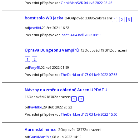
Poslední příspěvekod
GonkManSVK
04 kvě 2022 08:46
boost solo WB jacka
24Odpovědi33885Zobrazení
1
2
3
od
josef04
,29 črc 2021 16:53
Poslední příspěvekod
josef04
04 kvě 2022 08:13
Úprava Dungeonu Vampírů
13Odpovědi19601Zobrazení
1
2
od
Fary48
,02 kvě 2022 01:59
Poslední příspěvekod
TheDarkLord173
04 kvě 2022 07:38
Návrhy na změnu ohledně Auren UPDATU
16Odpovědi21878Zobrazení
1
2
od
Pavlitko
,29 dub 2022 20:22
Poslední příspěvekod
TheDarkLord173
03 kvě 2022 15:50
Aurenské mince
2Odpovědi7877Zobrazení
od
GonkManSVK
,08 dub 2022 14:10