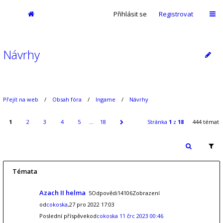
Přihlásit se
Registrovat
Návrhy
Přejít na web
Obsah fóra
Ingame
Návrhy
1
2
3
4
5
…
18
Stránka
1
z
18
444 témat
Témata
Azach II helma
5Odpovědi14106Zobrazení
od
cokoska
,27 pro 2022 17:03
Poslední příspěvekod
cokoska
11 črc 2023 00:46