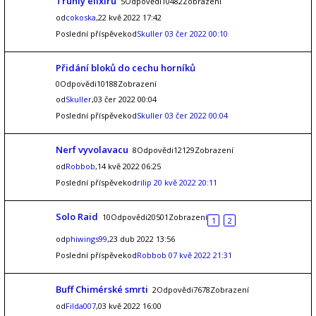
Truhly elixiru
5Odpovědi10482Zobrazení
od
cokoska
,22 kvě 2022 17:42
Poslední příspěvekod
Skuller
03 čer 2022 00:10
Přidání bloků do cechu horníků
0Odpovědi10188Zobrazení
od
Skuller
,03 čer 2022 00:04
Poslední příspěvekod
Skuller
03 čer 2022 00:04
Nerf vyvolavacu
8Odpovědi12129Zobrazení
od
Robbob
,14 kvě 2022 06:25
Poslední příspěvekod
rilip
20 kvě 2022 20:11
Solo Raid
10Odpovědi20501Zobrazení
1
2
od
phiwings99
,23 dub 2022 13:56
Poslední příspěvekod
Robbob
07 kvě 2022 21:31
Buff Chimérské smrti
2Odpovědi7678Zobrazení
od
Filda007
,03 kvě 2022 16:00