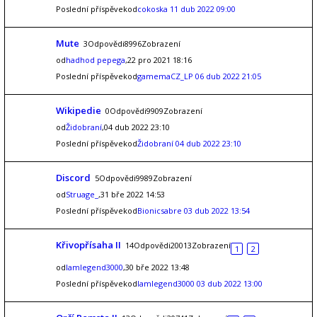
Poslední příspěvekod
cokoska
11 dub 2022 09:00
Mute
3Odpovědi8996Zobrazení
od
hadhod pepega
,22 pro 2021 18:16
Poslední příspěvekod
gamemaCZ_LP
06 dub 2022 21:05
Wikipedie
0Odpovědi9909Zobrazení
od
Židobraní
,04 dub 2022 23:10
Poslední příspěvekod
Židobraní
04 dub 2022 23:10
Discord
5Odpovědi9989Zobrazení
od
Struage_
,31 bře 2022 14:53
Poslední příspěvekod
Bionicsabre
03 dub 2022 13:54
Křivopřísaha II
14Odpovědi20013Zobrazení
1
2
od
Iamlegend3000
,30 bře 2022 13:48
Poslední příspěvekod
Iamlegend3000
03 dub 2022 13:00