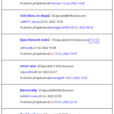
Poslední příspěvekod
Pokoslav
16 srp 2022 16:42
Solo Boss ze skupů
5Odpovědi8878Zobrazení
od
BE5T_Spuny
,23 črc 2022 15:52
Poslední příspěvekod
Iamlegend3000
30 črc 2022 08:35
Epes Rework statů
17Odpovědi23372Zobrazení
1
2
od
Fary48
,27 čer 2022 19:49
Poslední příspěvekod
Col
15 črc 2022 16:47
nová rasa
6Odpovědi11103Zobrazení
od
josef04
,28 čer 2022 23:27
Poslední příspěvekod
phiwings99
14 črc 2022 12:02
Barevnaky
2Odpovědi8336Zobrazení
od
W4rCookie
,03 črc 2022 23:59
Poslední příspěvekod
Col
05 črc 2022 22:10