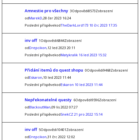
Amnestie pro všechny
3Odpovědi8573Zobrazení
od
MarekD
,28 čer 2023 16:24
Poslední příspěvekod
TheDarkLord173
10 črc 2023 17:35
inv off
1Odpovědi6844Zobrazení
od
Drepcikon
,12 led 2023 20:11
Poslední příspěvekod
Matykralik
16 led 2023 15:32
Přidání itemů do quest shopu
0Odpovědi9468Zobrazení
od
Eskaron
,10 led 2023 11:44
Poslední příspěvekod
Eskaron
10 led 2023 11:44
Nepřekonatelné questy
6Odpovědi9596Zobrazení
od
BlackoutMan
,09 lis 2022 07:27
Poslední příspěvekod
SnekCZ
21 pro 2022 15:14
inv off
5Odpovědi10401Zobrazení
od
Drepcikon
,31 črc 2022 12:02