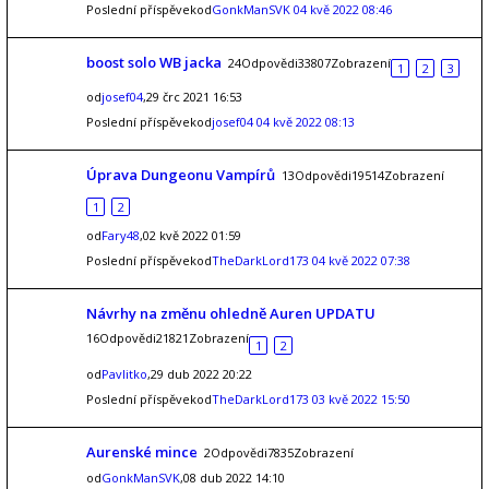
Poslední příspěvekod
GonkManSVK
04 kvě 2022 08:46
boost solo WB jacka
24Odpovědi33807Zobrazení
1
2
3
od
josef04
,29 črc 2021 16:53
Poslední příspěvekod
josef04
04 kvě 2022 08:13
Úprava Dungeonu Vampírů
13Odpovědi19514Zobrazení
1
2
od
Fary48
,02 kvě 2022 01:59
Poslední příspěvekod
TheDarkLord173
04 kvě 2022 07:38
Návrhy na změnu ohledně Auren UPDATU
16Odpovědi21821Zobrazení
1
2
od
Pavlitko
,29 dub 2022 20:22
Poslední příspěvekod
TheDarkLord173
03 kvě 2022 15:50
Aurenské mince
2Odpovědi7835Zobrazení
od
GonkManSVK
,08 dub 2022 14:10