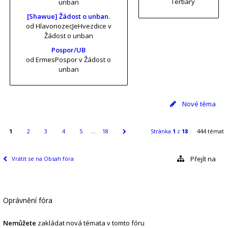
Tertiary
unban
[Shawue] Žádost o unban.
od HlavonozecJeHvezdice
v
Žádost o unban
Pospor/UB
od ErmesPospor
v Žádost o
unban
Nové téma
1
2
3
4
5
…
18
Stránka
1
z
18
444 témat
Přejít na
Vrátit se na Obsah fóra
Oprávnění fóra
Nemůžete
zakládat nová témata v tomto fóru