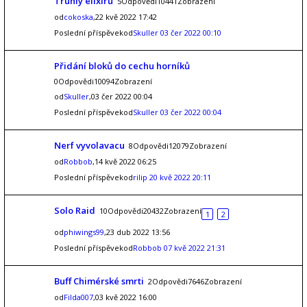
Truhly elixiru
5Odpovědi10441Zobrazení
od
cokoska
,22 kvě 2022 17:42
Poslední příspěvekod
Skuller
03 čer 2022 00:10
Přidání bloků do cechu horníků
0Odpovědi10094Zobrazení
od
Skuller
,03 čer 2022 00:04
Poslední příspěvekod
Skuller
03 čer 2022 00:04
Nerf vyvolavacu
8Odpovědi12079Zobrazení
od
Robbob
,14 kvě 2022 06:25
Poslední příspěvekod
rilip
20 kvě 2022 20:11
Solo Raid
10Odpovědi20432Zobrazení
1
2
od
phiwings99
,23 dub 2022 13:56
Poslední příspěvekod
Robbob
07 kvě 2022 21:31
Buff Chimérské smrti
2Odpovědi7646Zobrazení
od
Filda007
,03 kvě 2022 16:00