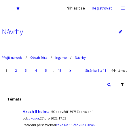
Přihlásit se
Registrovat
Návrhy
Přejít na web
Obsah fóra
Ingame
Návrhy
1
2
3
4
5
…
18
Stránka
1
z
18
444 témat
Témata
Azach II helma
5Odpovědi13973Zobrazení
od
cokoska
,27 pro 2022 17:03
Poslední příspěvekod
cokoska
11 črc 2023 00:46