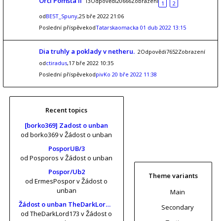
Orčí Pomsta II
13Odpovědi20666Zobrazení
1
2
od
BE5T_Spuny
,25 bře 2022 21:06
Poslední příspěvekod
Tatarskaomacka
01 dub 2022 13:15
Dia truhly a poklady v netheru.
2Odpovědi7652Zobrazení
od
ctiradus
,17 bře 2022 10:35
Poslední příspěvekod
pivKo
20 bře 2022 11:38
Recent topics
[borko369] Zadost o unban
od borko369
v Žádost o unban
PosporUB/3
od Posporos
v Žádost o unban
Pospor/Ub2
Theme variants
od ErmesPospor
v Žádost o
unban
Main
Žádost o unban TheDarkLord173 (risa11, KrtkuvDort, MrKrabs) [vol. 2]
Secondary
od TheDarkLord173
v Žádost o