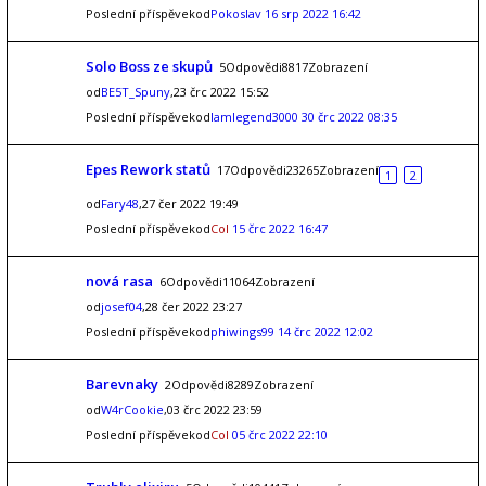
Poslední příspěvekod
Pokoslav
16 srp 2022 16:42
Solo Boss ze skupů
5Odpovědi8817Zobrazení
od
BE5T_Spuny
,23 črc 2022 15:52
Poslední příspěvekod
Iamlegend3000
30 črc 2022 08:35
Epes Rework statů
17Odpovědi23265Zobrazení
1
2
od
Fary48
,27 čer 2022 19:49
Poslední příspěvekod
Col
15 črc 2022 16:47
nová rasa
6Odpovědi11064Zobrazení
od
josef04
,28 čer 2022 23:27
Poslední příspěvekod
phiwings99
14 črc 2022 12:02
Barevnaky
2Odpovědi8289Zobrazení
od
W4rCookie
,03 črc 2022 23:59
Poslední příspěvekod
Col
05 črc 2022 22:10