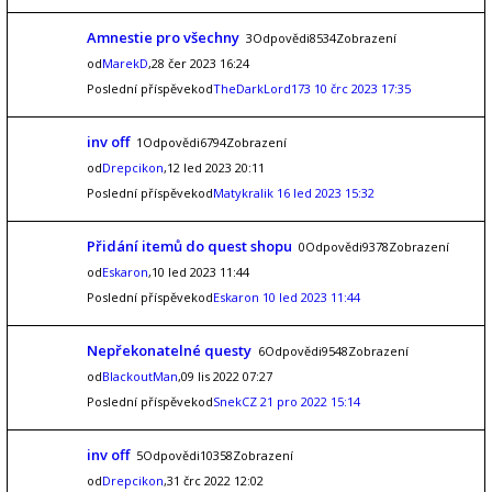
Amnestie pro všechny
3Odpovědi8534Zobrazení
od
MarekD
,28 čer 2023 16:24
Poslední příspěvekod
TheDarkLord173
10 črc 2023 17:35
inv off
1Odpovědi6794Zobrazení
od
Drepcikon
,12 led 2023 20:11
Poslední příspěvekod
Matykralik
16 led 2023 15:32
Přidání itemů do quest shopu
0Odpovědi9378Zobrazení
od
Eskaron
,10 led 2023 11:44
Poslední příspěvekod
Eskaron
10 led 2023 11:44
Nepřekonatelné questy
6Odpovědi9548Zobrazení
od
BlackoutMan
,09 lis 2022 07:27
Poslední příspěvekod
SnekCZ
21 pro 2022 15:14
inv off
5Odpovědi10358Zobrazení
od
Drepcikon
,31 črc 2022 12:02