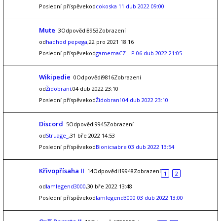
Poslední příspěvekod
cokoska
11 dub 2022 09:00
Mute
3Odpovědi8953Zobrazení
od
hadhod pepega
,22 pro 2021 18:16
Poslední příspěvekod
gamemaCZ_LP
06 dub 2022 21:05
Wikipedie
0Odpovědi9816Zobrazení
od
Židobraní
,04 dub 2022 23:10
Poslední příspěvekod
Židobraní
04 dub 2022 23:10
Discord
5Odpovědi9945Zobrazení
od
Struage_
,31 bře 2022 14:53
Poslední příspěvekod
Bionicsabre
03 dub 2022 13:54
Křivopřísaha II
14Odpovědi19948Zobrazení
1
2
od
Iamlegend3000
,30 bře 2022 13:48
Poslední příspěvekod
Iamlegend3000
03 dub 2022 13:00