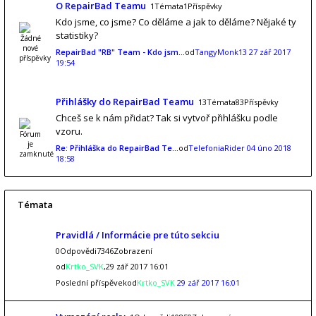
O RepairBad Teamu
1Témata1Příspěvky
Kdo jsme, co jsme? Co děláme a jak to děláme? Nějaké ty
statistiky?
RepairBad "RB" Team - Kdo jsm…
od
TangyMonk13
27 zář 2017
19:54
Přihlášky do RepairBad Teamu
13Témata83Příspěvky
Chceš se k nám přidat? Tak si vytvoř přihlášku podle
vzoru.
Re: Přihláška do RepairBad Te…
od
TelefoniaRider
04 úno 2018
18:58
Témata
Pravidlá / Informácie pre túto sekciu
0Odpovědi7346Zobrazení
od
Krtko_SVK
,29 zář 2017 16:01
Poslední příspěvekod
Krtko_SVK
29 zář 2017 16:01