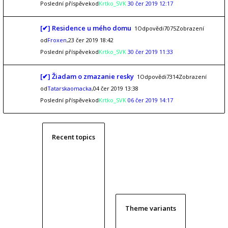
Poslední příspěvekod
Krtko_SVK
30 čer 2019 12:17
[✔] Residence u mého domu
1Odpovědi7075Zobrazení
od
Froxen
,23 čer 2019 18:42
Poslední příspěvekod
Krtko_SVK
30 čer 2019 11:33
[✔] Žiadam o zmazanie resky
1Odpovědi7314Zobrazení
od
Tatarskaomacka
,04 čer 2019 13:38
Poslední příspěvekod
Krtko_SVK
06 čer 2019 14:17
Recent topics
Theme variants