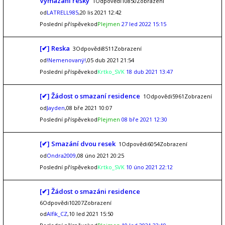
Vymazání resky
1Odpovědi10850Zobrazení
od
LATRELL985
,20 lis 2021 12:42
Poslední příspěvekod
Plejmen
27 led 2022 15:15
[✔] Reska
3Odpovědi8511Zobrazení
od
!Nemenovaný!
,05 dub 2021 21:54
Poslední příspěvekod
Krtko_SVK
18 dub 2021 13:47
[✔] Žádost o smazaní residence
1Odpovědi5961Zobrazení
od
Jayden
,08 bře 2021 10:07
Poslední příspěvekod
Plejmen
08 bře 2021 12:30
[✔] Smazání dvou resek
1Odpovědi6054Zobrazení
od
Ondra2009
,08 úno 2021 20:25
Poslední příspěvekod
Krtko_SVK
10 úno 2021 22:12
[✔] Žádost o smazáni residence
6Odpovědi10207Zobrazení
od
Alfik_CZ
,10 led 2021 15:50