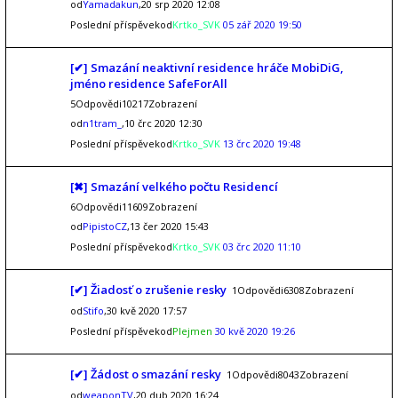
od
Yamadakun
,20 srp 2020 12:08
Poslední příspěvekod
Krtko_SVK
05 zář 2020 19:50
[✔] Smazání neaktivní residence hráče MobiDiG,
jméno residence SafeForAll
5Odpovědi10217Zobrazení
od
n1tram_
,10 črc 2020 12:30
Poslední příspěvekod
Krtko_SVK
13 črc 2020 19:48
[✖] Smazání velkého počtu Residencí
6Odpovědi11609Zobrazení
od
PipistoCZ
,13 čer 2020 15:43
Poslední příspěvekod
Krtko_SVK
03 črc 2020 11:10
[✔] Žiadosť o zrušenie resky
1Odpovědi6308Zobrazení
od
Stifo
,30 kvě 2020 17:57
Poslední příspěvekod
Plejmen
30 kvě 2020 19:26
[✔] Žádost o smazání resky
1Odpovědi8043Zobrazení
od
weaponTV
,20 dub 2020 16:24