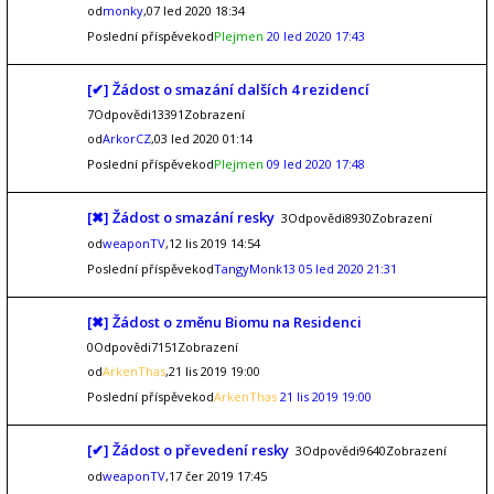
od
monky
,07 led 2020 18:34
Poslední příspěvekod
Plejmen
20 led 2020 17:43
[✔] Žádost o smazání dalších 4 rezidencí
7Odpovědi13391Zobrazení
od
ArkorCZ
,03 led 2020 01:14
Poslední příspěvekod
Plejmen
09 led 2020 17:48
[✖] Žádost o smazání resky
3Odpovědi8930Zobrazení
od
weaponTV
,12 lis 2019 14:54
Poslední příspěvekod
TangyMonk13
05 led 2020 21:31
[✖] Žádost o změnu Biomu na Residenci
0Odpovědi7151Zobrazení
od
ArkenThas
,21 lis 2019 19:00
Poslední příspěvekod
ArkenThas
21 lis 2019 19:00
[✔] Žádost o převedení resky
3Odpovědi9640Zobrazení
od
weaponTV
,17 čer 2019 17:45