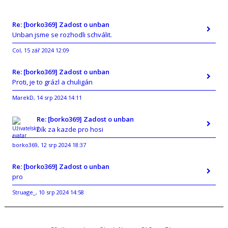
Re: [borko369] Zadost o unban
Unban jsme se rozhodli schválit.
Col
15 zář 2024 12:09
,
Re: [borko369] Zadost o unban
Proti, je to grázl a chuligán
MarekD
14 srp 2024 14:11
,
Re: [borko369] Zadost o unban
Dík za kazde pro hosi
borko369
12 srp 2024 18:37
,
Re: [borko369] Zadost o unban
pro
Struage_
10 srp 2024 14:58
,