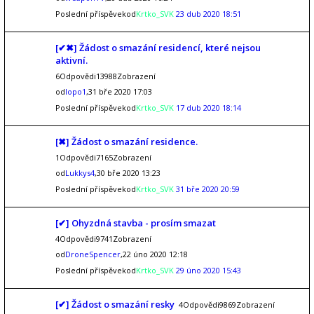
Poslední příspěvekod
Krtko_SVK
23 dub 2020 18:51
[✔✖] Žádost o smazání residencí, které nejsou
aktivní.
6Odpovědi13988Zobrazení
od
lopo1
,31 bře 2020 17:03
Poslední příspěvekod
Krtko_SVK
17 dub 2020 18:14
[✖] Žádost o smazání residence.
1Odpovědi7165Zobrazení
od
Lukkys4
,30 bře 2020 13:23
Poslední příspěvekod
Krtko_SVK
31 bře 2020 20:59
[✔] Ohyzdná stavba - prosím smazat
4Odpovědi9741Zobrazení
od
DroneSpencer
,22 úno 2020 12:18
Poslední příspěvekod
Krtko_SVK
29 úno 2020 15:43
[✔] Žádost o smazání resky
4Odpovědi9869Zobrazení