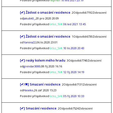
Poslední příspěvekod
Plejmen
10 led 2021 23:19
[✔] Žádost o smazání residence
2Odpovědi7192Zobrazení
od
Jakubk0_
,20 pro 2020 20:09
Poslední příspěvekod
Krtko_SVK
06 led 2021 13:45
[✔] Žádost o smazání residence
1Odpovědi6730Zobrazení
od
Yaniira22
,06 lis 2020 23:01
Poslední příspěvekod
Krtko_SVK
10 lis 2020 20:43
[✔] resky kolem mého hradu
3Odpovědi7740Zobrazení
od
grendar3000
,08 říj 2020 16:16
Poslední příspěvekod
Krtko_SVK
12 říj 2020 14:19
[✔/✖] Smazaní residence
2Odpovědi7131Zobrazení
od
Haseko
,26 zář 2020 15:23
Poslední příspěvekod
Krtko_SVK
05 říj 2020 10:33
[✔] Smazání residence
2Odpovědi7524Zobrazení