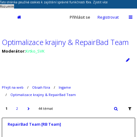
Tato stránka používá cookies k zajištění správné funkčnosti fóra.
Zjistit více
Rozumím
Přihlásit se
Registrovat
Optimalizace krajiny & RepairBad Team
Moderátor:
Krtko_SVK
Přejít na web
Obsah fóra
Ingame
Optimalizace krajiny & RepairBad Team
1
2
44 témat
RepairBad Team [RB Team]