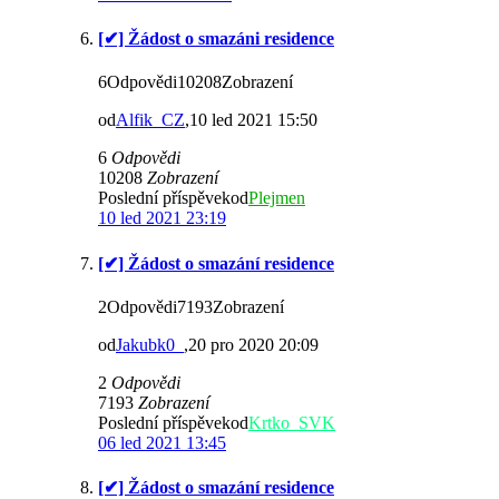
[✔] Žádost o smazáni residence
6Odpovědi10208Zobrazení
od
Alfik_CZ
,10 led 2021 15:50
6
Odpovědi
10208
Zobrazení
Poslední příspěvekod
Plejmen
10 led 2021 23:19
[✔] Žádost o smazání residence
2Odpovědi7193Zobrazení
od
Jakubk0_
,20 pro 2020 20:09
2
Odpovědi
7193
Zobrazení
Poslední příspěvekod
Krtko_SVK
06 led 2021 13:45
[✔] Žádost o smazání residence