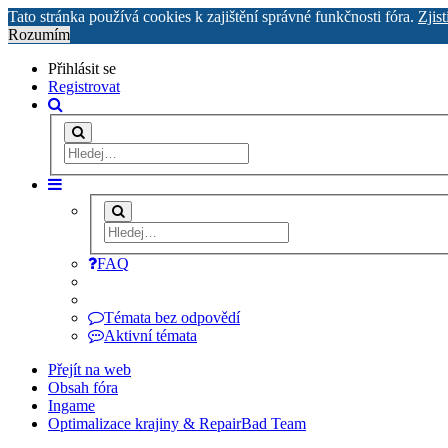
Tato stránka používá cookies k zajištění správné funkčnosti fóra.
Zjist
Rozumím
Přihlásit se
Registrovat
FAQ
Témata bez odpovědí
Aktivní témata
Přejít na web
Obsah fóra
Ingame
Optimalizace krajiny & RepairBad Team