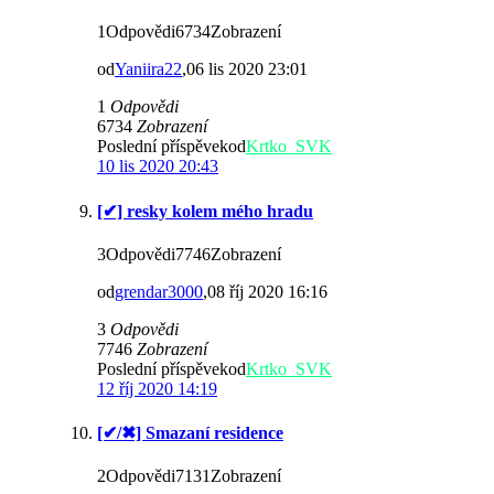
1Odpovědi6734Zobrazení
od
Yaniira22
,06 lis 2020 23:01
1
Odpovědi
6734
Zobrazení
Poslední příspěvekod
Krtko_SVK
10 lis 2020 20:43
[✔] resky kolem mého hradu
3Odpovědi7746Zobrazení
od
grendar3000
,08 říj 2020 16:16
3
Odpovědi
7746
Zobrazení
Poslední příspěvekod
Krtko_SVK
12 říj 2020 14:19
[✔/✖] Smazaní residence
2Odpovědi7131Zobrazení