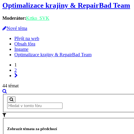
Optimalizace krajiny & RepairBad Team
Moderátor:
Krtko_SVK
Nové téma
Přejít na web
Obsah fóra
Ingame
Optimalizace krajiny & RepairBad Team
1
2
44 témat
Zobrazit témata za předchozí