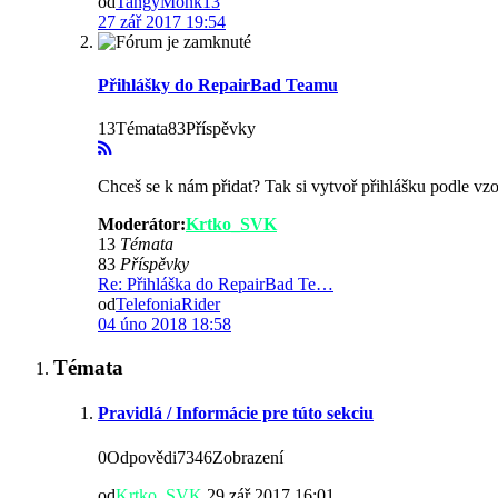
od
TangyMonk13
27 zář 2017 19:54
Přihlášky do RepairBad Teamu
13Témata83Příspěvky
Chceš se k nám přidat? Tak si vytvoř přihlášku podle vzo
Moderátor:
Krtko_SVK
13
Témata
83
Příspěvky
Re: Přihláška do RepairBad Te…
od
TelefoniaRider
04 úno 2018 18:58
Témata
Pravidlá / Informácie pre túto sekciu
0Odpovědi7346Zobrazení
od
Krtko_SVK
,29 zář 2017 16:01