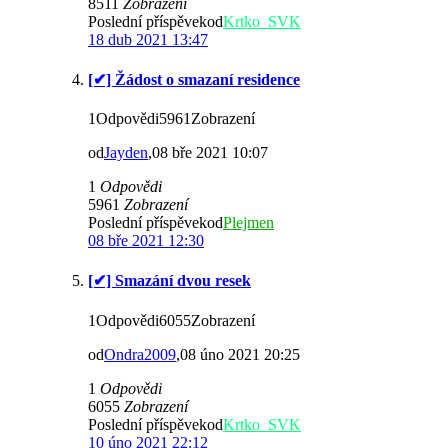
8511
Zobrazení
Poslední příspěvekod
Krtko_SVK
18 dub 2021 13:47
[✔] Žádost o smazaní residence
1Odpovědi5961Zobrazení
od
Jayden
,08 bře 2021 10:07
1
Odpovědi
5961
Zobrazení
Poslední příspěvekod
Plejmen
08 bře 2021 12:30
[✔] Smazání dvou resek
1Odpovědi6055Zobrazení
od
Ondra2009
,08 úno 2021 20:25
1
Odpovědi
6055
Zobrazení
Poslední příspěvekod
Krtko_SVK
10 úno 2021 22:12