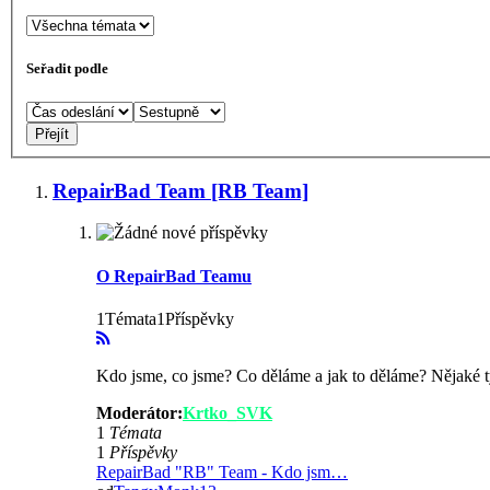
Seřadit podle
RepairBad Team [RB Team]
O RepairBad Teamu
1Témata1Příspěvky
Kdo jsme, co jsme? Co děláme a jak to děláme? Nějaké ty
Moderátor:
Krtko_SVK
1
Témata
1
Příspěvky
RepairBad "RB" Team - Kdo jsm…