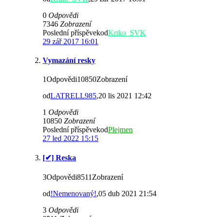
0
Odpovědi
7346
Zobrazení
Poslední příspěvekod
Krtko_SVK
29 zář 2017 16:01
Vymazání resky
1Odpovědi10850Zobrazení
od
LATRELL985
,20 lis 2021 12:42
1
Odpovědi
10850
Zobrazení
Poslední příspěvekod
Plejmen
27 led 2022 15:15
[✔] Reska
3Odpovědi8511Zobrazení
od
!Nemenovaný!
,05 dub 2021 21:54
3
Odpovědi