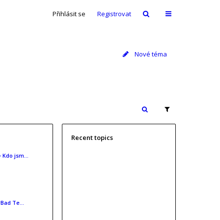
Přihlásit se
Registrovat
Nové téma
Recent topics
- Kdo jsm…
irBad Te…