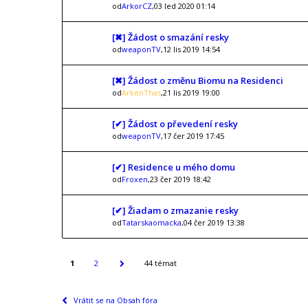
od
ArkorCZ
,03 led 2020 01:14
[✖] Žádost o smazání resky
od
weaponTV
,12 lis 2019 14:54
[✖] Žádost o změnu Biomu na Residenci
od
ArkenThas
,21 lis 2019 19:00
[✔] Žádost o převedení resky
od
weaponTV
,17 čer 2019 17:45
[✔] Residence u mého domu
od
Froxen
,23 čer 2019 18:42
[✔] Žiadam o zmazanie resky
od
Tatarskaomacka
,04 čer 2019 13:38
1
2
44 témat
Vrátit se na Obsah fóra