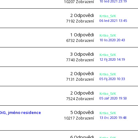
10 led 2021 23:19
10207
Zobrazení
2
Odpovědi
Krtko_SVK
06 led 2021 13:45
7192
Zobrazení
1
Odpovědi
Krtko_SVK
10 lis 2020 20:43
6732
Zobrazení
3
Odpovědi
Krtko_SVK
12 říj 2020 14:19
7740
Zobrazení
2
Odpovědi
Krtko_SVK
05 říj 2020 10:33
7131
Zobrazení
2
Odpovědi
Krtko_SVK
05 zář 2020 19:50
7524
Zobrazení
5
Odpovědi
DiG, jméno residence
Krtko_SVK
13 črc 2020 19:48
10217
Zobrazení
6
Odpovědi
Krtko_SVK