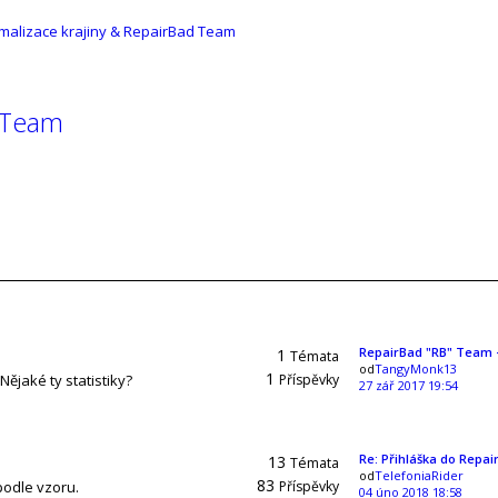
malizace krajiny & RepairBad Team
d Team
RepairBad "RB" Team 
1
Témata
od
TangyMonk13
1
ějaké ty statistiky?
Příspěvky
27 zář 2017 19:54
Re: Přihláška do Repa
13
Témata
od
TelefoniaRider
83
podle vzoru.
Příspěvky
04 úno 2018 18:58