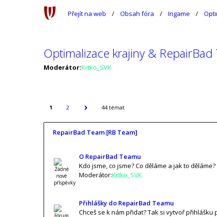
Přejít na web
Obsah fóra
Ingame
Opti
Optimalizace krajiny & RepairBa
Moderátor:
Krtko_SVK
1
2
44 témat
RepairBad Team [RB Team]
O RepairBad Teamu
Kdo jsme, co jsme? Co děláme a jak to děláme? N
Moderátor:
Krtko_SVK
Přihlášky do RepairBad Teamu
Chceš se k nám přidat? Tak si vytvoř přihlášku 