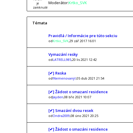
Moderátor:
Krtko_SVK
Témata
Pravidlá / Informácie pre túto sekciu
od
Krtko_SVK
,29 zář 2017 16:01
Vymazání resky
od
LATRELL985
,20 lis 2021 12:42
[✔] Reska
od
!Nemenovaný!
,05 dub 2021 21:54
[✔] Žádost o smazaní residence
od
Jayden
,08 bře 2021 10:07
[✔] Smazání dvou resek
od
Ondra2009
,08 úno 2021 20:25
[✔] Žádost o smazáni residence