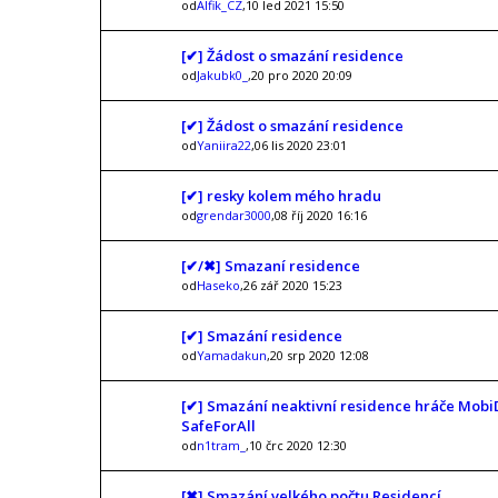
od
Alfik_CZ
,10 led 2021 15:50
[✔] Žádost o smazání residence
od
Jakubk0_
,20 pro 2020 20:09
[✔] Žádost o smazání residence
od
Yaniira22
,06 lis 2020 23:01
[✔] resky kolem mého hradu
od
grendar3000
,08 říj 2020 16:16
[✔/✖] Smazaní residence
od
Haseko
,26 zář 2020 15:23
[✔] Smazání residence
od
Yamadakun
,20 srp 2020 12:08
[✔] Smazání neaktivní residence hráče Mobi
SafeForAll
od
n1tram_
,10 črc 2020 12:30
[✖] Smazání velkého počtu Residencí