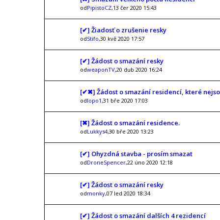
od
PipistoCZ
,13 čer 2020 15:43
[✔] Žiadosť o zrušenie resky
od
Stifo
,30 kvě 2020 17:57
[✔] Žádost o smazání resky
od
weaponTV
,20 dub 2020 16:24
[✔✖] Žádost o smazání residencí, které nejsou
od
lopo1
,31 bře 2020 17:03
[✖] Žádost o smazání residence.
od
Lukkys4
,30 bře 2020 13:23
[✔] Ohyzdná stavba - prosím smazat
od
DroneSpencer
,22 úno 2020 12:18
[✔] Žádost o smazání resky
od
monky
,07 led 2020 18:34
[✔] Žádost o smazání dalších 4 rezidencí