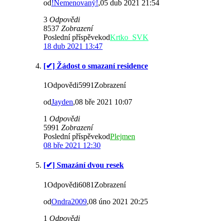
od
!Nemenovaný!
,05 dub 2021 21:54
3
Odpovědi
8537
Zobrazení
Poslední příspěvekod
Krtko_SVK
18 dub 2021 13:47
[✔] Žádost o smazaní residence
1Odpovědi5991Zobrazení
od
Jayden
,08 bře 2021 10:07
1
Odpovědi
5991
Zobrazení
Poslední příspěvekod
Plejmen
08 bře 2021 12:30
[✔] Smazání dvou resek
1Odpovědi6081Zobrazení
od
Ondra2009
,08 úno 2021 20:25
1
Odpovědi