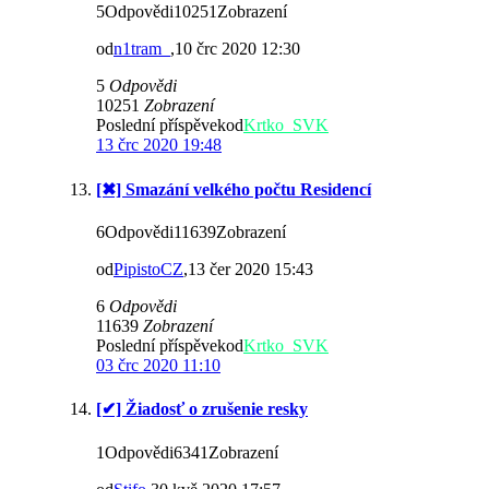
5Odpovědi10251Zobrazení
od
n1tram_
,10 črc 2020 12:30
5
Odpovědi
10251
Zobrazení
Poslední příspěvekod
Krtko_SVK
13 črc 2020 19:48
[✖] Smazání velkého počtu Residencí
6Odpovědi11639Zobrazení
od
PipistoCZ
,13 čer 2020 15:43
6
Odpovědi
11639
Zobrazení
Poslední příspěvekod
Krtko_SVK
03 črc 2020 11:10
[✔] Žiadosť o zrušenie resky
1Odpovědi6341Zobrazení