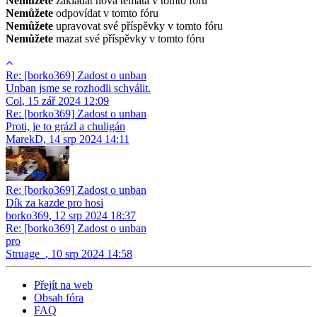
Nemůžete
zakládat nová témata v tomto fóru
Nemůžete
odpovídat v tomto fóru
Nemůžete
upravovat své příspěvky v tomto fóru
Nemůžete
mazat své příspěvky v tomto fóru
Re: [borko369] Zadost o unban
Unban jsme se rozhodli schválit.
Col
,
15 zář 2024 12:09
Re: [borko369] Zadost o unban
Proti, je to grázl a chuligán
MarekD
,
14 srp 2024 14:11
Re: [borko369] Zadost o unban
Dík za kazde pro hosi
borko369
,
12 srp 2024 18:37
Re: [borko369] Zadost o unban
pro
Struage_
,
10 srp 2024 14:58
Přejít na web
Obsah fóra
FAQ