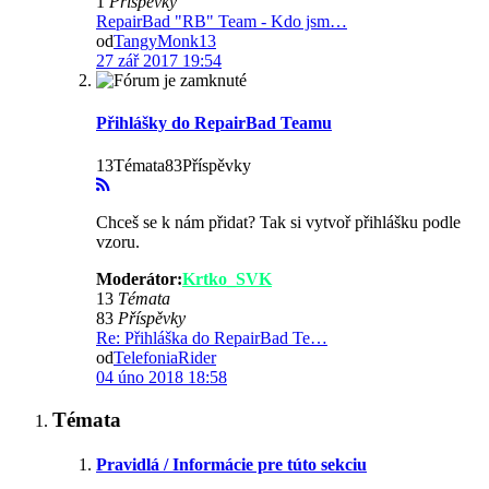
1
Příspěvky
RepairBad "RB" Team - Kdo jsm…
od
TangyMonk13
27 zář 2017 19:54
Přihlášky do RepairBad Teamu
13Témata83Příspěvky
Chceš se k nám přidat? Tak si vytvoř přihlášku podle
vzoru.
Moderátor:
Krtko_SVK
13
Témata
83
Příspěvky
Re: Přihláška do RepairBad Te…
od
TelefoniaRider
04 úno 2018 18:58
Témata
Pravidlá / Informácie pre túto sekciu