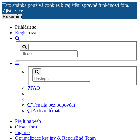
Tato stránka používá cookies k zajištění správné funkčnosti fóra.
Zjistit více
Rozumím
Přihlásit se
Registrovat
FAQ
Témata bez odpovědí
Aktivní témata
Přejít na web
Obsah fóra
Ingame
Optimalizace krajiny & RepairBad Team