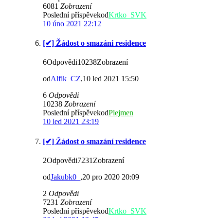
6081
Zobrazení
Poslední příspěvekod
Krtko_SVK
10 úno 2021 22:12
[✔] Žádost o smazáni residence
6Odpovědi10238Zobrazení
od
Alfik_CZ
,10 led 2021 15:50
6
Odpovědi
10238
Zobrazení
Poslední příspěvekod
Plejmen
10 led 2021 23:19
[✔] Žádost o smazání residence
2Odpovědi7231Zobrazení
od
Jakubk0_
,20 pro 2020 20:09
2
Odpovědi
7231
Zobrazení
Poslední příspěvekod
Krtko_SVK