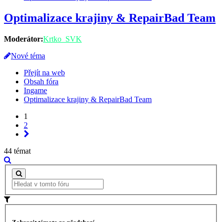
Optimalizace krajiny & RepairBad Team
Moderátor:
Krtko_SVK
Nové téma
Přejít na web
Obsah fóra
Ingame
Optimalizace krajiny & RepairBad Team
1
2
44 témat