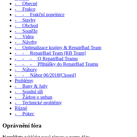
- Obecné
- Frakce
- - Frakční popelnice
- Stavby
- Obchod
- Soutěže
- Videa
- Návrhy
- Optimalizace krajiny & RepairBad Team
- - RepairBad Team [RB Team]
- - - O RepairBad Teamu
- - - Přihlášky do RepairBad Teamu
- Nábory
- - Nábor 06/2018[Closed]
Problémy
- Bany & Jaily
- Soudní síň
- Žádost o unban
- Technické problémy
Různé
- Pokec
Oprávnění fóra