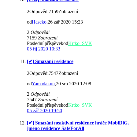
2Odpovědi7159Zobrazení
od
Haseko
,26 zář 2020 15:23
2
Odpovědi
7159
Zobrazení
Poslední příspěvekod
Krtko_SVK
05 říj 2020 10:33
[✔] Smazání residence
2Odpovědi7547Zobrazení
od
Yamadakun
,20 srp 2020 12:08
2
Odpovědi
7547
Zobrazení
Poslední příspěvekod
Krtko_SVK
05 zář 2020 19:50
[✔] Smazání neaktivní residence hráče MobiDiG,
jméno residence SafeForAll