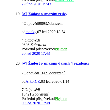
29 úno 2020 15:43
[✔] Žádost o smazání resky
4Odpovědi9893Zobrazení
od
monky
,07 led 2020 18:34
4
Odpovědi
9893
Zobrazení
Poslední příspěvekod
Plejmen
20 led 2020 17:43
[✔] Žádost o smazání dalších 4 rezidencí
7Odpovědi13421Zobrazení
od
ArkorCZ
,03 led 2020 01:14
7
Odpovědi
13421
Zobrazení
Poslední příspěvekod
Plejmen
09 led 2020 17:48