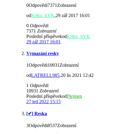
0Odpovědi7371Zobrazení
od
Krtko_SVK
,29 zář 2017 16:01
0
Odpovědi
7371
Zobrazení
Poslední příspěvekod
Krtko_SVK
29 zář 2017 16:01
Vymazání resky
1Odpovědi10931Zobrazení
od
LATRELL985
,20 lis 2021 12:42
1
Odpovědi
10931
Zobrazení
Poslední příspěvekod
Plejmen
27 led 2022 15:15
[✔] Reska
3Odpovědi8537Zobrazení