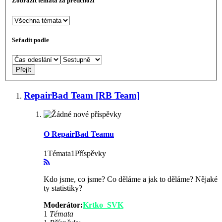
Zobrazit témata za předchozí
Seřadit podle
RepairBad Team [RB Team]
O RepairBad Teamu
1Témata1Příspěvky
Kdo jsme, co jsme? Co děláme a jak to děláme? Nějaké
ty statistiky?
Moderátor:
Krtko_SVK
1
Témata