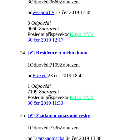
3Odpovědi9660Zobrazení
od
weaponTV
,17 čer 2019 17:45
3
Odpovědi
9660
Zobrazení
Poslední příspěvekod
Krtko_SVK
30 čer 2019 12:17
[✔] Residence u mého domu
1Odpovědi7109Zobrazení
od
Froxen
,23 čer 2019 18:42
1
Odpovědi
7109
Zobrazení
Poslední příspěvekod
Krtko_SVK
30 čer 2019 11:33
[✔] Žiadam o zmazanie resky
1Odpovědi7336Zobrazení
od
Tatarskaomacka
,04 čer 2019 13:38