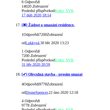
6
Odpovědi
14020
Zobrazení
Poslední příspěvekod
Krtko_SVK
17 dub 2020 18:14
[✖] Žádost o smazání residence.
1Odpovědi7200Zobrazení
od
Lukkys4
,30 bře 2020 13:23
1
Odpovědi
7200
Zobrazení
Poslední příspěvekod
Krtko_SVK
31 bře 2020 20:59
[✔] Ohyzdná stavba - prosím smazat
4Odpovědi9778Zobrazení
od
DroneSpencer
,22 úno 2020 12:18
4
Odpovědi
9778
Zobrazení
Poslední příspěvekod
Krtko_SVK