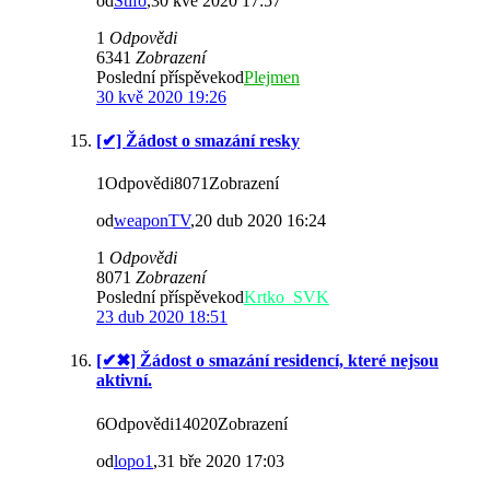
od
Stifo
,30 kvě 2020 17:57
1
Odpovědi
6341
Zobrazení
Poslední příspěvekod
Plejmen
30 kvě 2020 19:26
[✔] Žádost o smazání resky
1Odpovědi8071Zobrazení
od
weaponTV
,20 dub 2020 16:24
1
Odpovědi
8071
Zobrazení
Poslední příspěvekod
Krtko_SVK
23 dub 2020 18:51
[✔✖] Žádost o smazání residencí, které nejsou
aktivní.
6Odpovědi14020Zobrazení
od
lopo1
,31 bře 2020 17:03