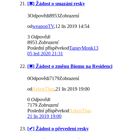
[✖] Žádost o smazání resky
3Odpovědi8953Zobrazení
od
weaponTV
,12 lis 2019 14:54
3
Odpovědi
8953
Zobrazení
Poslední příspěvekod
TangyMonk13
05 led 2020 21:31
[✖] Žádost o změnu Biomu na Residenci
0Odpovědi7179Zobrazení
od
ArkenThas
,21 lis 2019 19:00
0
Odpovědi
7179
Zobrazení
Poslední příspěvekod
ArkenThas
21 lis 2019 19:00
[✔] Žádost o převedení resky