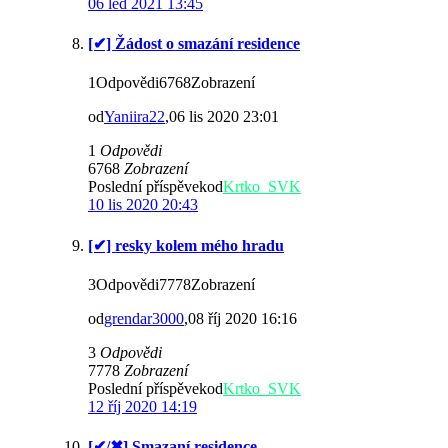
06 led 2021 13:45
[✔] Žádost o smazání residence
1Odpovědi6768Zobrazení
od
Yaniira22
,06 lis 2020 23:01
1
Odpovědi
6768
Zobrazení
Poslední příspěvekod
Krtko_SVK
10 lis 2020 20:43
[✔] resky kolem mého hradu
3Odpovědi7778Zobrazení
od
grendar3000
,08 říj 2020 16:16
3
Odpovědi
7778
Zobrazení
Poslední příspěvekod
Krtko_SVK
12 říj 2020 14:19
[✔/✖] Smazaní residence