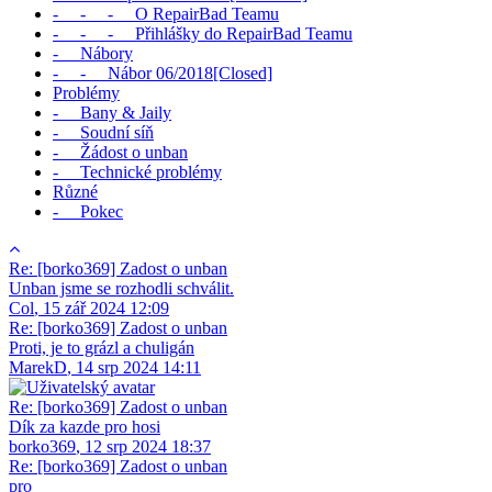
- - - O RepairBad Teamu
- - - Přihlášky do RepairBad Teamu
- Nábory
- - Nábor 06/2018[Closed]
Problémy
- Bany & Jaily
- Soudní síň
- Žádost o unban
- Technické problémy
Různé
- Pokec
Re: [borko369] Zadost o unban
Unban jsme se rozhodli schválit.
Col
,
15 zář 2024 12:09
Re: [borko369] Zadost o unban
Proti, je to grázl a chuligán
MarekD
,
14 srp 2024 14:11
Re: [borko369] Zadost o unban
Dík za kazde pro hosi
borko369
,
12 srp 2024 18:37
Re: [borko369] Zadost o unban
pro