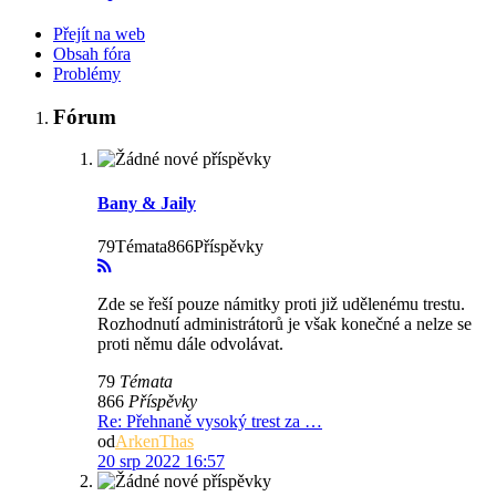
Přejít na web
Obsah fóra
Problémy
Fórum
Bany & Jaily
79Témata866Příspěvky
Zde se řeší pouze námitky proti již udělenému trestu.
Rozhodnutí administrátorů je však konečné a nelze se
proti němu dále odvolávat.
79
Témata
866
Příspěvky
Re: Přehnaně vysoký trest za …
od
ArkenThas
20 srp 2022 16:57