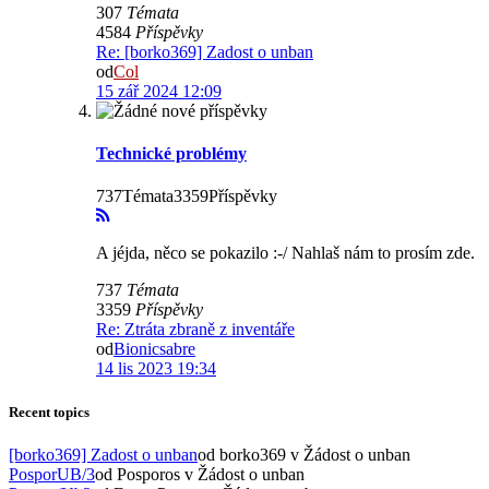
307
Témata
4584
Příspěvky
Re: [borko369] Zadost o unban
od
Col
15 zář 2024 12:09
Technické problémy
737Témata3359Příspěvky
A jéjda, něco se pokazilo :-/ Nahlaš nám to prosím zde.
737
Témata
3359
Příspěvky
Re: Ztráta zbraně z inventáře
od
Bionicsabre
14 lis 2023 19:34
Recent topics
[borko369] Zadost o unban
od borko369
v Žádost o unban
PosporUB/3
od Posporos
v Žádost o unban