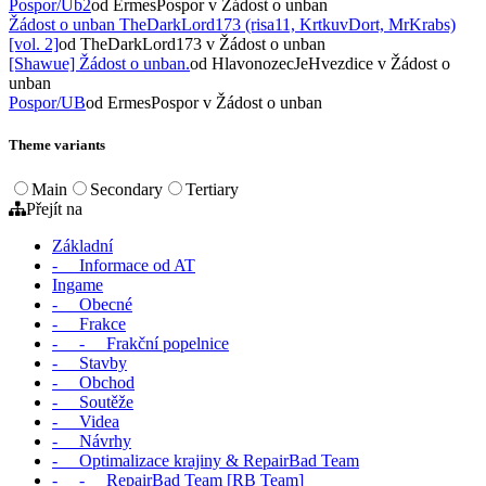
Pospor/Ub2
od ErmesPospor
v Žádost o unban
Žádost o unban TheDarkLord173 (risa11, KrtkuvDort, MrKrabs)
[vol. 2]
od TheDarkLord173
v Žádost o unban
[Shawue] Žádost o unban.
od HlavonozecJeHvezdice
v Žádost o
unban
Pospor/UB
od ErmesPospor
v Žádost o unban
Theme variants
Main
Secondary
Tertiary
Přejít na
Základní
- Informace od AT
Ingame
- Obecné
- Frakce
- - Frakční popelnice
- Stavby
- Obchod
- Soutěže
- Videa
- Návrhy
- Optimalizace krajiny & RepairBad Team
- - RepairBad Team [RB Team]