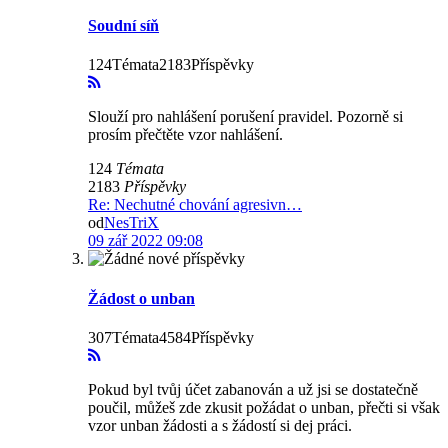
Soudní síň
124Témata2183Příspěvky
Slouží pro nahlášení porušení pravidel. Pozorně si
prosím přečtěte vzor nahlášení.
124
Témata
2183
Příspěvky
Re: Nechutné chování agresivn…
od
NesTriX
09 zář 2022 09:08
Žádost o unban
307Témata4584Příspěvky
Pokud byl tvůj účet zabanován a už jsi se dostatečně
poučil, můžeš zde zkusit požádat o unban, přečti si však
vzor unban žádosti a s žádostí si dej práci.