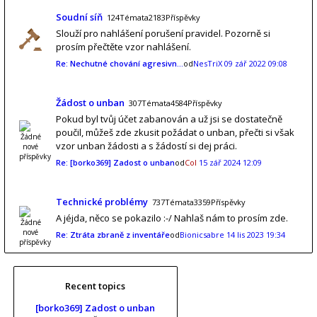
Soudní síň
124Témata2183Příspěvky
Slouží pro nahlášení porušení pravidel. Pozorně si
prosím přečtěte vzor nahlášení.
Re: Nechutné chování agresivn…
od
NesTriX
09 zář 2022 09:08
Žádost o unban
307Témata4584Příspěvky
Pokud byl tvůj účet zabanován a už jsi se dostatečně
poučil, můžeš zde zkusit požádat o unban, přečti si však
vzor unban žádosti a s žádostí si dej práci.
Re: [borko369] Zadost o unban
od
Col
15 zář 2024 12:09
Technické problémy
737Témata3359Příspěvky
A jéjda, něco se pokazilo :-/ Nahlaš nám to prosím zde.
Re: Ztráta zbraně z inventáře
od
Bionicsabre
14 lis 2023 19:34
Recent topics
[borko369] Zadost o unban