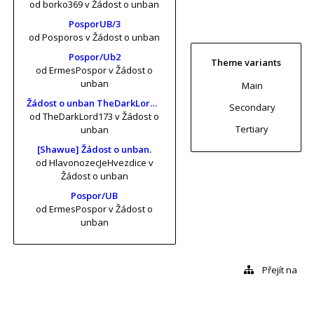
od borko369
v Žádost o unban
PosporUB/3
od Posporos
v Žádost o unban
Pospor/Ub2
Theme variants
od ErmesPospor
v Žádost o
unban
Main
Žádost o unban TheDarkLord173 (risa11, KrtkuvDort, MrKrabs) [vol. 2]
Secondary
od TheDarkLord173
v Žádost o
Tertiary
unban
[Shawue] Žádost o unban.
od HlavonozecJeHvezdice
v
Žádost o unban
Pospor/UB
od ErmesPospor
v Žádost o
unban
Přejít na