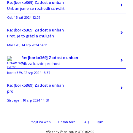
Re: [borko369] Zadost o unban
Unban jsme se rozhodli schválit.
Col
15 zář 2024 12:09
,
Re: [borko369] Zadost o unban
Proti, je to grázl a chuligán
MarekD
14 srp 2024 14:11
,
Re: [borko369] Zadost o unban
Dík za kazde pro hosi
borko369
12 srp 2024 18:37
,
Re: [borko369] Zadost o unban
pro
Struage_
10 srp 2024 14:58
,
Přejít na web
Obsah fóra
FAQ
Tým
Všechny časy jsou v
UTC+02:00