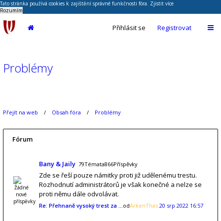
Tato stránka používá cookies k zajištění správné funkčnosti fóra.
Zjistit více
Rozumím
Přihlásit se
Registrovat
Problémy
Přejít na web
Obsah fóra
Problémy
Fórum
Bany & Jaily
79Témata866Příspěvky
Zde se řeší pouze námitky proti již udělenému trestu.
Rozhodnutí administrátorů je však konečné a nelze se
proti němu dále odvolávat.
Re: Přehnaně vysoký trest za …
od
ArkenThas
20 srp 2022 16:57