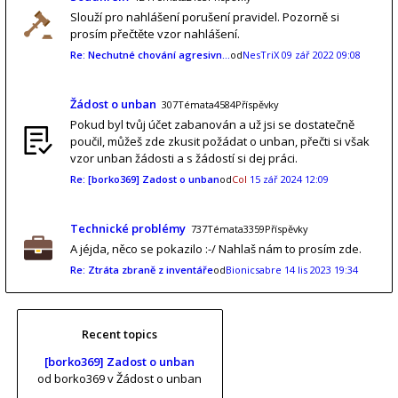
Slouží pro nahlášení porušení pravidel. Pozorně si
prosím přečtěte vzor nahlášení.
Re: Nechutné chování agresivn…
od
NesTriX
09 zář 2022 09:08
Žádost o unban
307Témata4584Příspěvky
Pokud byl tvůj účet zabanován a už jsi se dostatečně
poučil, můžeš zde zkusit požádat o unban, přečti si však
vzor unban žádosti a s žádostí si dej práci.
Re: [borko369] Zadost o unban
od
Col
15 zář 2024 12:09
Technické problémy
737Témata3359Příspěvky
A jéjda, něco se pokazilo :-/ Nahlaš nám to prosím zde.
Re: Ztráta zbraně z inventáře
od
Bionicsabre
14 lis 2023 19:34
Recent topics
[borko369] Zadost o unban
od borko369
v Žádost o unban