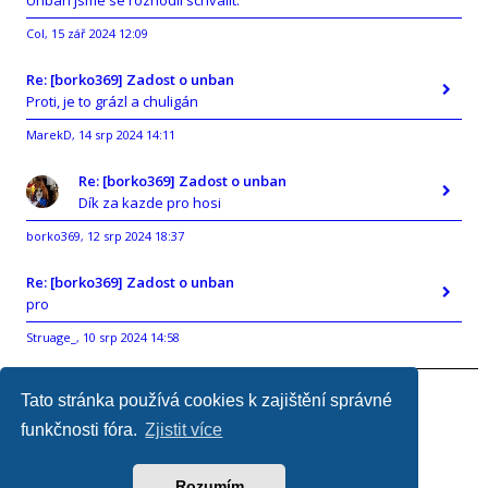
Unban jsme se rozhodli schválit.
Col
15 zář 2024 12:09
,
Re: [borko369] Zadost o unban
Proti, je to grázl a chuligán
MarekD
14 srp 2024 14:11
,
Re: [borko369] Zadost o unban
Dík za kazde pro hosi
borko369
12 srp 2024 18:37
,
Re: [borko369] Zadost o unban
pro
Struage_
10 srp 2024 14:58
,
Tato stránka používá cookies k zajištění správné
Přejít na web
Obsah fóra
FAQ
Tým
funkčnosti fóra.
Zjistit více
Všechny časy jsou v
UTC+02:00
Právě je 10 srp 2026 13:22
Rozumím