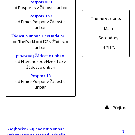
PosporUB/3
od Posporos
v Žádost o unban
Pospor/Ub2
Theme variants
od ErmesPospor
v Žádost o
unban
Main
Žádost o unban TheDarkLord173 (risa11, KrtkuvDort, MrKrabs) [vol. 2]
Secondary
od TheDarkLord173
v Žádost o
Tertiary
unban
[Shawue] Žádost o unban.
od HlavonozecJeHvezdice
v
Žádost o unban
Pospor/UB
od ErmesPospor
v Žádost o
unban
Přejít na
Re: [borko369] Zadost o unban