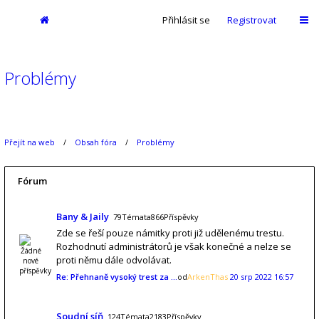
Přihlásit se
Registrovat
Problémy
Přejít na web
Obsah fóra
Problémy
Fórum
Bany & Jaily
79Témata866Příspěvky
Zde se řeší pouze námitky proti již udělenému trestu.
Rozhodnutí administrátorů je však konečné a nelze se
proti němu dále odvolávat.
Re: Přehnaně vysoký trest za …
od
ArkenThas
20 srp 2022 16:57
Soudní síň
124Témata2183Příspěvky