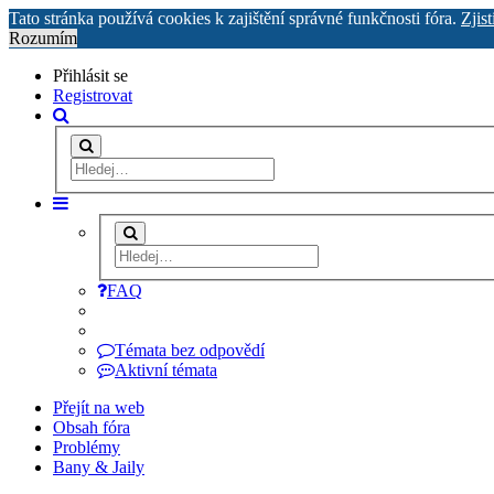
Tato stránka používá cookies k zajištění správné funkčnosti fóra.
Zjist
Rozumím
Přihlásit se
Registrovat
FAQ
Témata bez odpovědí
Aktivní témata
Přejít na web
Obsah fóra
Problémy
Bany & Jaily