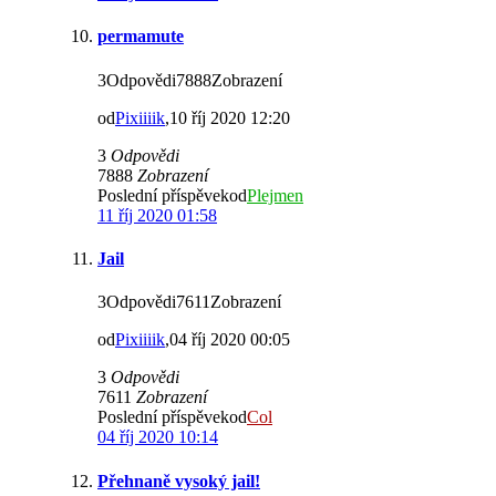
permamute
3Odpovědi7888Zobrazení
od
Pixiiiik
,10 říj 2020 12:20
3
Odpovědi
7888
Zobrazení
Poslední příspěvekod
Plejmen
11 říj 2020 01:58
Jail
3Odpovědi7611Zobrazení
od
Pixiiiik
,04 říj 2020 00:05
3
Odpovědi
7611
Zobrazení
Poslední příspěvekod
Col
04 říj 2020 10:14
Přehnaně vysoký jail!