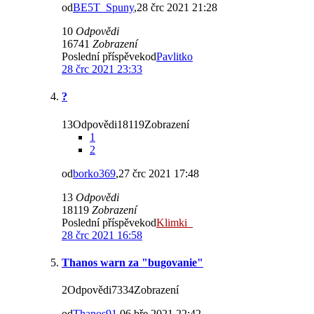
od
BE5T_Spuny
,28 črc 2021 21:28
10
Odpovědi
16741
Zobrazení
Poslední příspěvekod
Pavlitko
28 črc 2021 23:33
?
13Odpovědi18119Zobrazení
1
2
od
borko369
,27 črc 2021 17:48
13
Odpovědi
18119
Zobrazení
Poslední příspěvekod
Klimki_
28 črc 2021 16:58
Thanos warn za "bugovanie"
2Odpovědi7334Zobrazení
od
Thanos91
,06 bře 2021 22:42