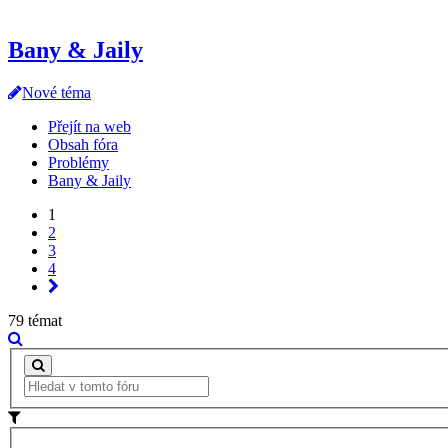
Bany & Jaily
Nové téma
Přejít na web
Obsah fóra
Problémy
Bany & Jaily
1
2
3
4
79 témat