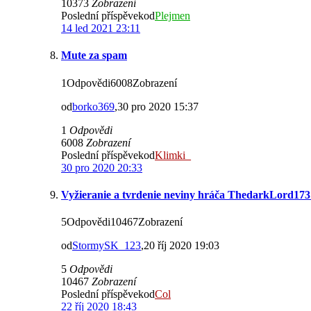
10373
Zobrazení
Poslední příspěvekod
Plejmen
14 led 2021 23:11
Mute za spam
1Odpovědi6008Zobrazení
od
borko369
,30 pro 2020 15:37
1
Odpovědi
6008
Zobrazení
Poslední příspěvekod
Klimki_
30 pro 2020 20:33
Vyžieranie a tvrdenie neviny hráča ThedarkLord17
5Odpovědi10467Zobrazení
od
StormySK_123
,20 říj 2020 19:03
5
Odpovědi
10467
Zobrazení
Poslední příspěvekod
Col
22 říj 2020 18:43