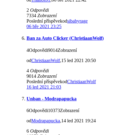
2
Odpovědi
7334
Zobrazení
Poslední příspěvekod
sibabyrage
06 bře 2021 23:25
Ban za Auto Clicker (ChristiaanWolf)
4Odpovědi9014Zobrazení
od
ChristiaanWolf
,15 led 2021 20:50
4
Odpovědi
9014
Zobrazení
Poslední příspěvekod
ChristiaanWolf
16 led 2021 21:03
Unban - Modrapapucka
6Odpovědi10373Zobrazení
od
Modrapapucka
,14 led 2021 19:24
6
Odpovědi