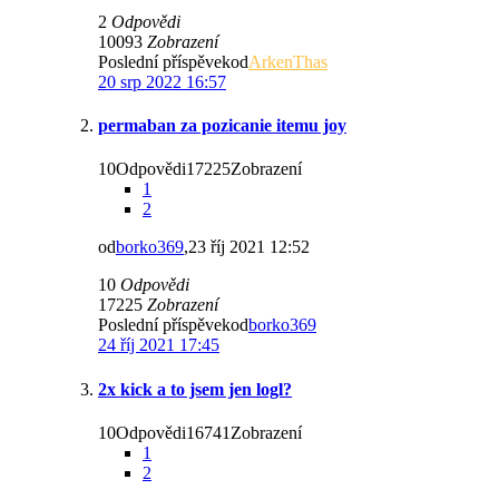
2
Odpovědi
10093
Zobrazení
Poslední příspěvekod
ArkenThas
20 srp 2022 16:57
permaban za pozicanie itemu joy
10Odpovědi17225Zobrazení
1
2
od
borko369
,23 říj 2021 12:52
10
Odpovědi
17225
Zobrazení
Poslední příspěvekod
borko369
24 říj 2021 17:45
2x kick a to jsem jen logl?
10Odpovědi16741Zobrazení
1
2