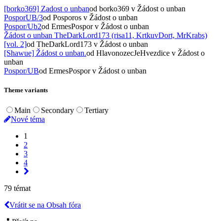
[borko369] Zadost o unban
od borko369
v Žádost o unban
PosporUB/3
od Posporos
v Žádost o unban
Pospor/Ub2
od ErmesPospor
v Žádost o unban
Žádost o unban TheDarkLord173 (risa11, KrtkuvDort, MrKrabs)
[vol. 2]
od TheDarkLord173
v Žádost o unban
[Shawue] Žádost o unban.
od HlavonozecJeHvezdice
v Žádost o
unban
Pospor/UB
od ErmesPospor
v Žádost o unban
Theme variants
Main
Secondary
Tertiary
Nové téma
1
2
3
4
79 témat
Vrátit se na Obsah fóra