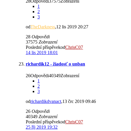
28Odpovědi37575Zobrazení
1
2
3
od
TheDarkness
,12 lis 2019 20:27
28
Odpovědi
37575
Zobrazení
Poslední příspěvekod
ChrisC07
14 lis 2019 18:01
richardik12 - žiadosť o unban
26Odpovědi40349Zobrazení
1
2
3
od
richardikdvanact
,13 črc 2019 09:46
26
Odpovědi
40349
Zobrazení
Poslední příspěvekod
ChrisC07
25 říj 2019 19:32