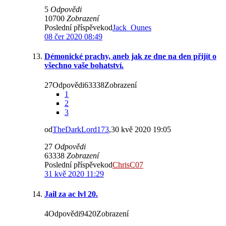
5
Odpovědi
10700
Zobrazení
Poslední příspěvekod
Jack_Ounes
08 čer 2020 08:49
Démonické prachy, aneb jak ze dne na den přijít o
všechno vaše bohatství.
27Odpovědi63338Zobrazení
1
2
3
od
TheDarkLord173
,30 kvě 2020 19:05
27
Odpovědi
63338
Zobrazení
Poslední příspěvekod
ChrisC07
31 kvě 2020 11:29
Jail za ac lvl 20.
4Odpovědi9420Zobrazení