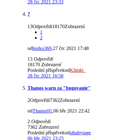
28 črc 2021 23:33
?
13Odpovědi18170Zobrazení
1
2
od
borko369
,27 črc 2021 17:48
13
Odpovědi
18170
Zobrazení
Poslední příspěvekod
Klimki_
28 črc 2021 16:58
Thanos warn za "bugovanie"
2Odpovědi7362Zobrazení
od
Thanos91
,06 bře 2021 22:42
2
Odpovědi
7362
Zobrazení
Poslední příspěvekod
sibabyrage
06 bře 2021 23:25