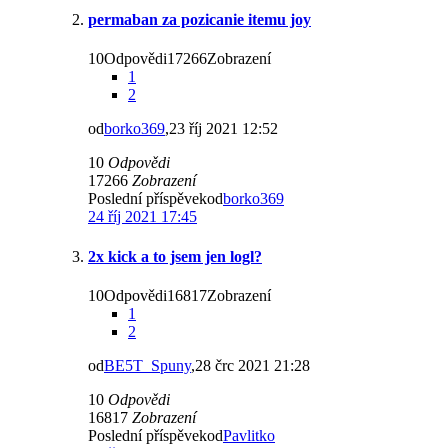
permaban za pozicanie itemu joy
10Odpovědi17266Zobrazení
1
2
od
borko369
,23 říj 2021 12:52
10
Odpovědi
17266
Zobrazení
Poslední příspěvekod
borko369
24 říj 2021 17:45
2x kick a to jsem jen logl?
10Odpovědi16817Zobrazení
1
2
od
BE5T_Spuny
,28 črc 2021 21:28
10
Odpovědi
16817
Zobrazení
Poslední příspěvekod
Pavlitko