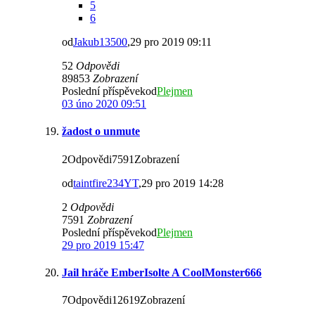
5
6
od
Jakub13500
,29 pro 2019 09:11
52
Odpovědi
89853
Zobrazení
Poslední příspěvekod
Plejmen
03 úno 2020 09:51
žadost o unmute
2Odpovědi7591Zobrazení
od
taintfire234YT
,29 pro 2019 14:28
2
Odpovědi
7591
Zobrazení
Poslední příspěvekod
Plejmen
29 pro 2019 15:47
Jail hráče EmberIsolte A CoolMonster666
7Odpovědi12619Zobrazení