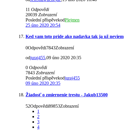
11
Odpovědi
20039
Zobrazení
Poslední příspěvekod
Plejmen
25 úno 2020 20:54
Ked vam toto pride ako nadavka tak ja už neviem
0Odpovědi7843Zobrazení
od
juraj455
,09 úno 2020 20:35
0
Odpovědi
7843
Zobrazení
Poslední příspěvekod
juraj455
09 úno 2020 20:35
Žiadosť o zmiernenie trestu - Jakub13500
52Odpovědi89853Zobrazení
1
2
3
4