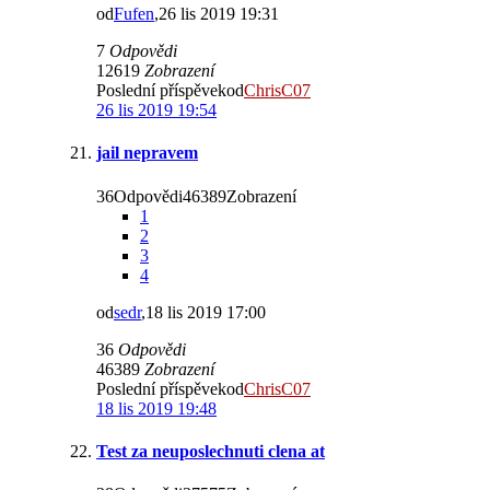
od
Fufen
,26 lis 2019 19:31
7
Odpovědi
12619
Zobrazení
Poslední příspěvekod
ChrisC07
26 lis 2019 19:54
jail nepravem
36Odpovědi46389Zobrazení
1
2
3
4
od
sedr
,18 lis 2019 17:00
36
Odpovědi
46389
Zobrazení
Poslední příspěvekod
ChrisC07
18 lis 2019 19:48
Test za neuposlechnuti clena at