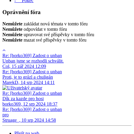
- Pokec
Oprávnění fóra
Nemůžete
zakládat nová témata v tomto fóru
Nemůžete
odpovídat v tomto fóru
Nemůžete
upravovat své příspěvky v tomto fóru
Nemůžete
mazat své příspěvky v tomto fóru
Re: [borko369] Zadost o unban
Unban jsme se rozhodli schválit.
Col
,
15 zář 2024 12:09
Re: [borko369] Zadost o unban
Proti, je to grázl a chuligán
MarekD
,
14 srp 2024 14:11
Re: [borko369] Zadost o unban
Dík za kazde pro hosi
borko369
,
12 srp 2024 18:37
Re: [borko369] Zadost o unban
pro
Struage_
,
10 srp 2024 14:58
Přejít na web