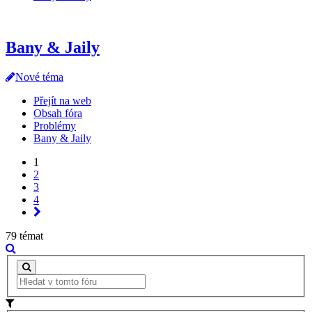
Bany & Jaily
Nové téma
Přejít na web
Obsah fóra
Problémy
Bany & Jaily
1
2
3
4
79 témat