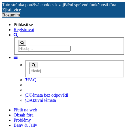
Tato stránka používá cookies k zajištění správné funkčnosti fóra.
Zjistit více
Rozumím
Přihlásit se
Registrovat
FAQ
Témata bez odpovědí
Aktivní témata
Přejít na web
Obsah fóra
Problémy
Bany & Jaily