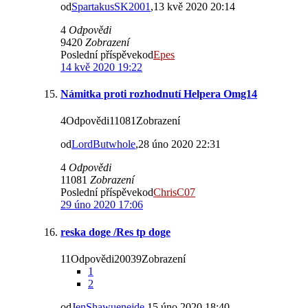
od
SpartakusSK2001
,13 kvě 2020 20:14
4
Odpovědi
9420
Zobrazení
Poslední příspěvekod
Epes
14 kvě 2020 19:22
Námitka proti rozhodnutí Helpera Omg14
4Odpovědi11081Zobrazení
od
LordButwhole
,28 úno 2020 22:31
4
Odpovědi
11081
Zobrazení
Poslední příspěvekod
ChrisC07
29 úno 2020 17:06
reska doge /Res tp doge
11Odpovědi20039Zobrazení
1
2
od
JenShawuenejde
,15 úno 2020 18:40