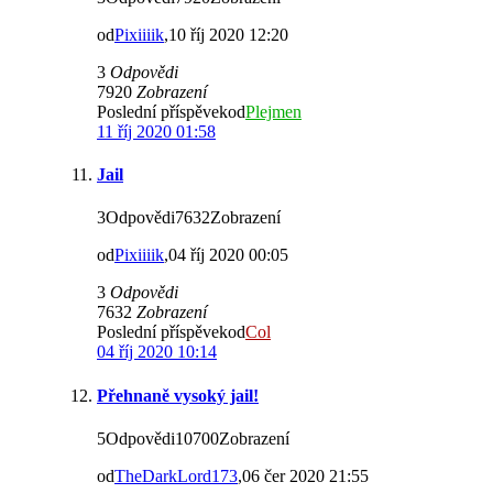
od
Pixiiiik
,10 říj 2020 12:20
3
Odpovědi
7920
Zobrazení
Poslední příspěvekod
Plejmen
11 říj 2020 01:58
Jail
3Odpovědi7632Zobrazení
od
Pixiiiik
,04 říj 2020 00:05
3
Odpovědi
7632
Zobrazení
Poslední příspěvekod
Col
04 říj 2020 10:14
Přehnaně vysoký jail!
5Odpovědi10700Zobrazení
od
TheDarkLord173
,06 čer 2020 21:55