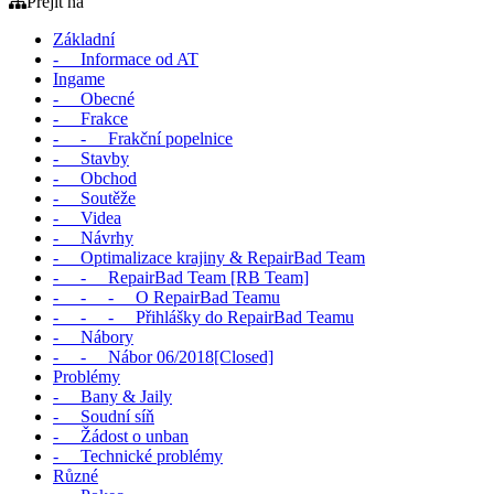
Přejít na
Základní
- Informace od AT
Ingame
- Obecné
- Frakce
- - Frakční popelnice
- Stavby
- Obchod
- Soutěže
- Videa
- Návrhy
- Optimalizace krajiny & RepairBad Team
- - RepairBad Team [RB Team]
- - - O RepairBad Teamu
- - - Přihlášky do RepairBad Teamu
- Nábory
- - Nábor 06/2018[Closed]
Problémy
- Bany & Jaily
- Soudní síň
- Žádost o unban
- Technické problémy
Různé