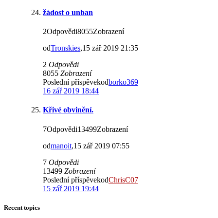
žádost o unban
2Odpovědi8055Zobrazení
od
Tronskies
,15 zář 2019 21:35
2
Odpovědi
8055
Zobrazení
Poslední příspěvekod
borko369
16 zář 2019 18:44
Křivé obvinění.
7Odpovědi13499Zobrazení
od
manoit
,15 zář 2019 07:55
7
Odpovědi
13499
Zobrazení
Poslední příspěvekod
ChrisC07
15 zář 2019 19:44
Recent topics