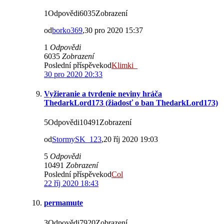
1Odpovědi6035Zobrazení
od
borko369
,30 pro 2020 15:37
1
Odpovědi
6035
Zobrazení
Poslední příspěvekod
Klimki_
30 pro 2020 20:33
Vyžieranie a tvrdenie neviny hráča
ThedarkLord173 (žiadosť o ban ThedarkLord173)
5Odpovědi10491Zobrazení
od
StormySK_123
,20 říj 2020 19:03
5
Odpovědi
10491
Zobrazení
Poslední příspěvekod
Col
22 říj 2020 18:43
permamute
3Odpovědi7920Zobrazení