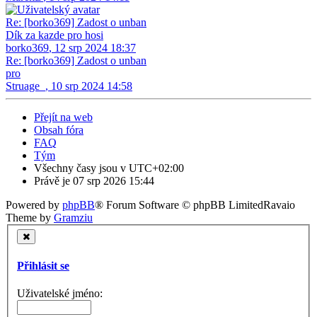
Re: [borko369] Zadost o unban
Dík za kazde pro hosi
borko369
,
12 srp 2024 18:37
Re: [borko369] Zadost o unban
pro
Struage_
,
10 srp 2024 14:58
Přejít na web
Obsah fóra
FAQ
Tým
Všechny časy jsou v
UTC+02:00
Právě je 07 srp 2026 15:44
Powered by
phpBB
® Forum Software © phpBB Limited
Ravaio
Theme by
Gramziu
Přihlásit se
Uživatelské jméno: