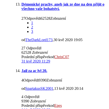
Démonické prachy, aneb jak ze dne na den přijít o
všechno vaše bohatství.
27Odpovědi62528Zobrazení
1
2
3
od
TheDarkLord173
,30 kvě 2020 19:05
27
Odpovědi
62528
Zobrazení
Poslední příspěvekod
ChrisC07
31 kvě 2020 11:29
Jail za ac lvl 20.
4Odpovědi9390Zobrazení
od
SpartakusSK2001
,13 kvě 2020 20:14
4
Odpovědi
9390
Zobrazení
Poslední příspěvekod
Epes