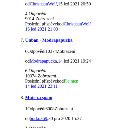
od
ChristiaanWolf
,15 led 2021 20:50
4
Odpovědi
9014
Zobrazení
Poslední příspěvekod
ChristiaanWolf
16 led 2021 21:03
Unban - Modrapapucka
6Odpovědi10374Zobrazení
od
Modrapapucka
,14 led 2021 19:24
6
Odpovědi
10374
Zobrazení
Poslední příspěvekod
Plejmen
14 led 2021 23:11
Mute za spam
1Odpovědi6008Zobrazení
od
borko369
,30 pro 2020 15:37