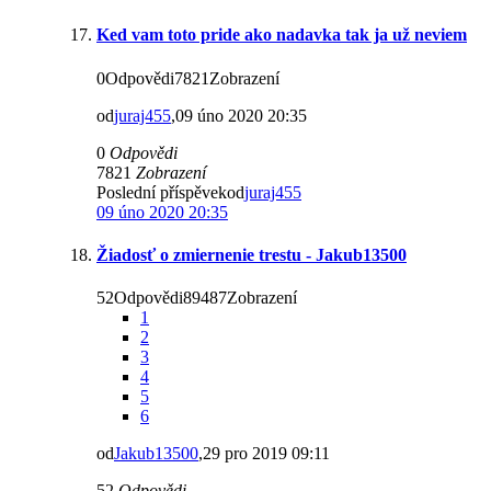
Ked vam toto pride ako nadavka tak ja už neviem
0Odpovědi7821Zobrazení
od
juraj455
,09 úno 2020 20:35
0
Odpovědi
7821
Zobrazení
Poslední příspěvekod
juraj455
09 úno 2020 20:35
Žiadosť o zmiernenie trestu - Jakub13500
52Odpovědi89487Zobrazení
1
2
3
4
5
6
od
Jakub13500
,29 pro 2019 09:11
52
Odpovědi