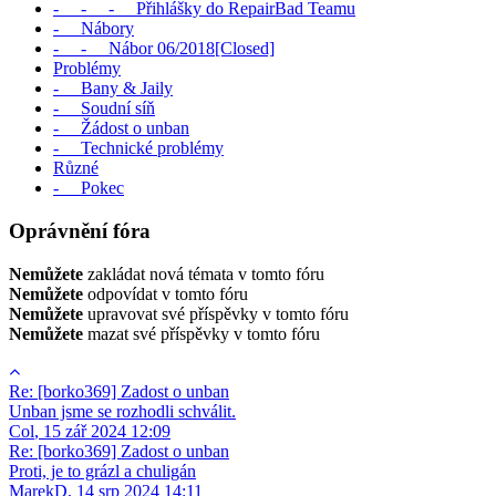
- - - Přihlášky do RepairBad Teamu
- Nábory
- - Nábor 06/2018[Closed]
Problémy
- Bany & Jaily
- Soudní síň
- Žádost o unban
- Technické problémy
Různé
- Pokec
Oprávnění fóra
Nemůžete
zakládat nová témata v tomto fóru
Nemůžete
odpovídat v tomto fóru
Nemůžete
upravovat své příspěvky v tomto fóru
Nemůžete
mazat své příspěvky v tomto fóru
Re: [borko369] Zadost o unban
Unban jsme se rozhodli schválit.
Col
,
15 zář 2024 12:09
Re: [borko369] Zadost o unban
Proti, je to grázl a chuligán
MarekD
,
14 srp 2024 14:11