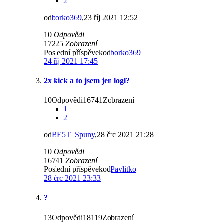
2
od
borko369
,23 říj 2021 12:52
10
Odpovědi
17225
Zobrazení
Poslední příspěvekod
borko369
24 říj 2021 17:45
2x kick a to jsem jen logl?
10Odpovědi16741Zobrazení
1
2
od
BE5T_Spuny
,28 črc 2021 21:28
10
Odpovědi
16741
Zobrazení
Poslední příspěvekod
Pavlitko
28 črc 2021 23:33
?
13Odpovědi18119Zobrazení