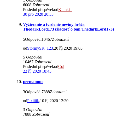
1
Odpovědi
6008
Zobrazení
Poslední příspěvekod
Klimki_
30 pro 2020 20:33
Vyžieranie a tvrdenie neviny hráča
ThedarkLord173 (žiadosť o ban ThedarkLord173)
5Odpovědi10467Zobrazení
od
StormySK_123
,20 říj 2020 19:03
5
Odpovědi
10467
Zobrazení
Poslední příspěvekod
Col
22 říj 2020 18:43
permamute
3Odpovědi7888Zobrazení
od
Pixiiiik
,10 říj 2020 12:20
3
Odpovědi
7888
Zobrazení