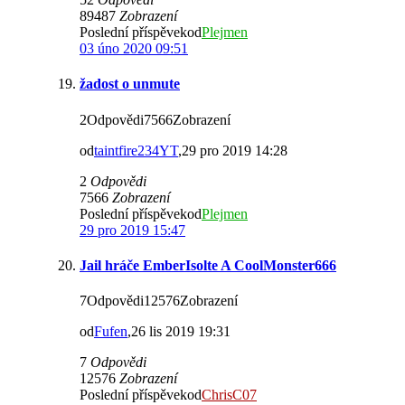
89487
Zobrazení
Poslední příspěvekod
Plejmen
03 úno 2020 09:51
žadost o unmute
2Odpovědi7566Zobrazení
od
taintfire234YT
,29 pro 2019 14:28
2
Odpovědi
7566
Zobrazení
Poslední příspěvekod
Plejmen
29 pro 2019 15:47
Jail hráče EmberIsolte A CoolMonster666
7Odpovědi12576Zobrazení
od
Fufen
,26 lis 2019 19:31
7
Odpovědi
12576
Zobrazení
Poslední příspěvekod
ChrisC07