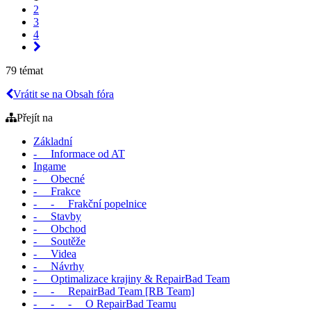
2
3
4
79 témat
Vrátit se na Obsah fóra
Přejít na
Základní
- Informace od AT
Ingame
- Obecné
- Frakce
- - Frakční popelnice
- Stavby
- Obchod
- Soutěže
- Videa
- Návrhy
- Optimalizace krajiny & RepairBad Team
- - RepairBad Team [RB Team]
- - - O RepairBad Teamu