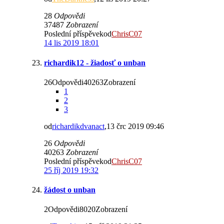
28
Odpovědi
37487
Zobrazení
Poslední příspěvekod
ChrisC07
14 lis 2019 18:01
richardik12 - žiadosť o unban
26Odpovědi40263Zobrazení
1
2
3
od
richardikdvanact
,13 črc 2019 09:46
26
Odpovědi
40263
Zobrazení
Poslední příspěvekod
ChrisC07
25 říj 2019 19:32
žádost o unban
2Odpovědi8020Zobrazení