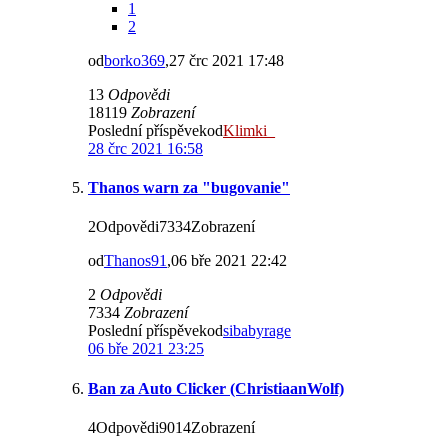
1
2
od
borko369
,27 črc 2021 17:48
13
Odpovědi
18119
Zobrazení
Poslední příspěvekod
Klimki_
28 črc 2021 16:58
Thanos warn za "bugovanie"
2Odpovědi7334Zobrazení
od
Thanos91
,06 bře 2021 22:42
2
Odpovědi
7334
Zobrazení
Poslední příspěvekod
sibabyrage
06 bře 2021 23:25
Ban za Auto Clicker (ChristiaanWolf)
4Odpovědi9014Zobrazení