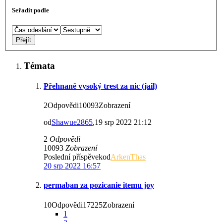
Seřadit podle
Témata
Přehnaně vysoký trest za nic (jail)
2Odpovědi10093Zobrazení
od
Shawue2865
,19 srp 2022 21:12
2
Odpovědi
10093
Zobrazení
Poslední příspěvekod
ArkenThas
20 srp 2022 16:57
permaban za pozicanie itemu joy
10Odpovědi17225Zobrazení
1