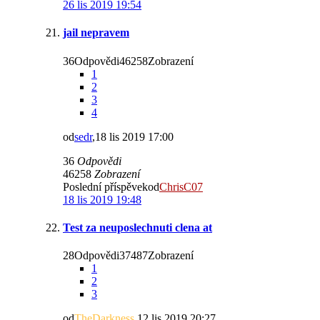
26 lis 2019 19:54
jail nepravem
36Odpovědi46258Zobrazení
1
2
3
4
od
sedr
,18 lis 2019 17:00
36
Odpovědi
46258
Zobrazení
Poslední příspěvekod
ChrisC07
18 lis 2019 19:48
Test za neuposlechnuti clena at
28Odpovědi37487Zobrazení
1
2
3
od
TheDarkness
,12 lis 2019 20:27