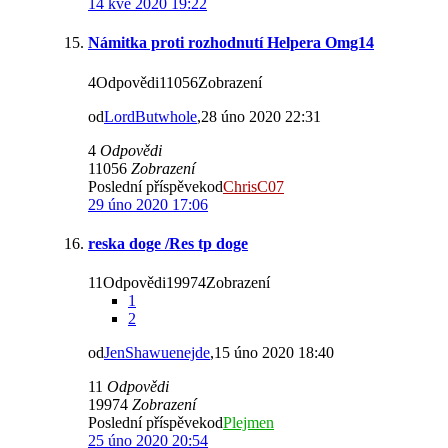
14 kvě 2020 19:22
Námitka proti rozhodnutí Helpera Omg14
4Odpovědi11056Zobrazení
od
LordButwhole
,28 úno 2020 22:31
4
Odpovědi
11056
Zobrazení
Poslední příspěvekod
ChrisC07
29 úno 2020 17:06
reska doge /Res tp doge
11Odpovědi19974Zobrazení
1
2
od
JenShawuenejde
,15 úno 2020 18:40
11
Odpovědi
19974
Zobrazení
Poslední příspěvekod
Plejmen
25 úno 2020 20:54