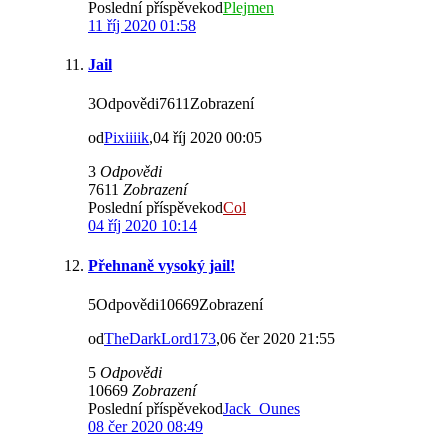
Poslední příspěvekod
Plejmen
11 říj 2020 01:58
Jail
3Odpovědi7611Zobrazení
od
Pixiiiik
,04 říj 2020 00:05
3
Odpovědi
7611
Zobrazení
Poslední příspěvekod
Col
04 říj 2020 10:14
Přehnaně vysoký jail!
5Odpovědi10669Zobrazení
od
TheDarkLord173
,06 čer 2020 21:55
5
Odpovědi
10669
Zobrazení
Poslední příspěvekod
Jack_Ounes
08 čer 2020 08:49