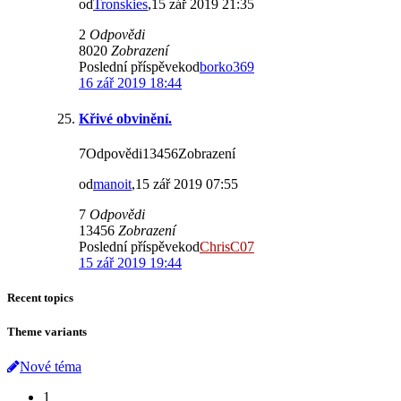
od
Tronskies
,15 zář 2019 21:35
2
Odpovědi
8020
Zobrazení
Poslední příspěvekod
borko369
16 zář 2019 18:44
Křivé obvinění.
7Odpovědi13456Zobrazení
od
manoit
,15 zář 2019 07:55
7
Odpovědi
13456
Zobrazení
Poslední příspěvekod
ChrisC07
15 zář 2019 19:44
Recent topics
Theme variants
Nové téma
1