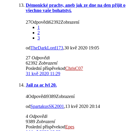
Démonické prachy, aneb jak ze dne na den přijít o
všechno vaše bohatství.
27Odpovědi62392Zobrazení
1
2
3
od
TheDarkLord173
,30 kvě 2020 19:05
27
Odpovědi
62392
Zobrazení
Poslední příspěvekod
ChrisC07
31 kvě 2020 11:29
Jail za ac lvl 20.
4Odpovědi9389Zobrazení
od
SpartakusSK2001
,13 kvě 2020 20:14
4
Odpovědi
9389
Zobrazení
Poslední příspěvekod
Epes