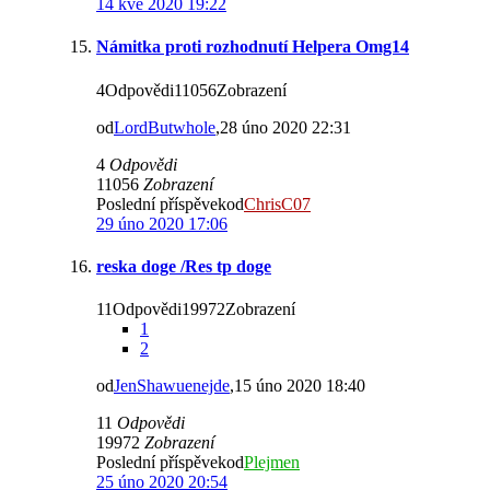
14 kvě 2020 19:22
Námitka proti rozhodnutí Helpera Omg14
4Odpovědi11056Zobrazení
od
LordButwhole
,28 úno 2020 22:31
4
Odpovědi
11056
Zobrazení
Poslední příspěvekod
ChrisC07
29 úno 2020 17:06
reska doge /Res tp doge
11Odpovědi19972Zobrazení
1
2
od
JenShawuenejde
,15 úno 2020 18:40
11
Odpovědi
19972
Zobrazení
Poslední příspěvekod
Plejmen
25 úno 2020 20:54