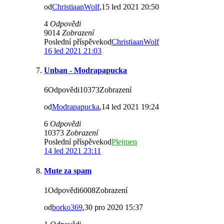
od
ChristiaanWolf
,15 led 2021 20:50
4
Odpovědi
9014
Zobrazení
Poslední příspěvekod
ChristiaanWolf
16 led 2021 21:03
Unban - Modrapapucka
6Odpovědi10373Zobrazení
od
Modrapapucka
,14 led 2021 19:24
6
Odpovědi
10373
Zobrazení
Poslední příspěvekod
Plejmen
14 led 2021 23:11
Mute za spam
1Odpovědi6008Zobrazení
od
borko369
,30 pro 2020 15:37