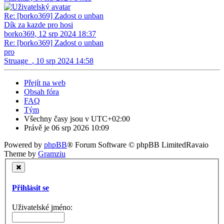
Re: [borko369] Zadost o unban
Dík za kazde pro hosi
borko369
,
12 srp 2024 18:37
Re: [borko369] Zadost o unban
pro
Struage_
,
10 srp 2024 14:58
Přejít na web
Obsah fóra
FAQ
Tým
Všechny časy jsou v
UTC+02:00
Právě je 06 srp 2026 10:09
Powered by
phpBB
® Forum Software © phpBB Limited
Ravaio
Theme by
Gramziu
Přihlásit se
Uživatelské jméno: