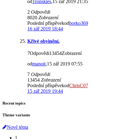
od
Tronskies
,15 zář 2019 21:35
2
Odpovědi
8020
Zobrazení
Poslední příspěvekod
borko369
16 zář 2019 18:44
Křivé obvinění.
7Odpovědi13454Zobrazení
od
manoit
,15 zář 2019 07:55
7
Odpovědi
13454
Zobrazení
Poslední příspěvekod
ChrisC07
15 zář 2019 19:44
Recent topics
Theme variants
Nové téma
1