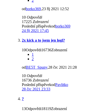
2
od
borko369
,23 říj 2021 12:52
10
Odpovědi
17225
Zobrazení
Poslední příspěvekod
borko369
24 říj 2021 17:45
2x kick a to jsem jen logl?
10Odpovědi16736Zobrazení
1
2
od
BE5T_Spuny
,28 črc 2021 21:28
10
Odpovědi
16736
Zobrazení
Poslední příspěvekod
Pavlitko
28 črc 2021 23:33
?
13Odpovědi18119Zobrazení