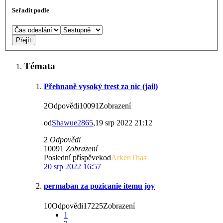
Seřadit podle
Témata
Přehnaně vysoký trest za nic (jail)
2Odpovědi10091Zobrazení
od
Shawue2865
,19 srp 2022 21:12
2
Odpovědi
10091
Zobrazení
Poslední příspěvekod
ArkenThas
20 srp 2022 16:57
permaban za pozicanie itemu joy
10Odpovědi17225Zobrazení
1