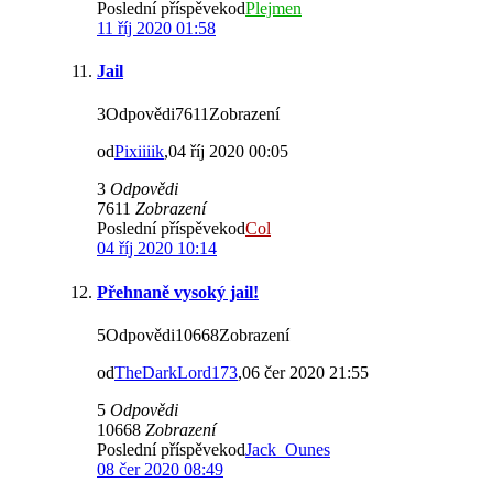
Poslední příspěvekod
Plejmen
11 říj 2020 01:58
Jail
3Odpovědi7611Zobrazení
od
Pixiiiik
,04 říj 2020 00:05
3
Odpovědi
7611
Zobrazení
Poslední příspěvekod
Col
04 říj 2020 10:14
Přehnaně vysoký jail!
5Odpovědi10668Zobrazení
od
TheDarkLord173
,06 čer 2020 21:55
5
Odpovědi
10668
Zobrazení
Poslední příspěvekod
Jack_Ounes
08 čer 2020 08:49