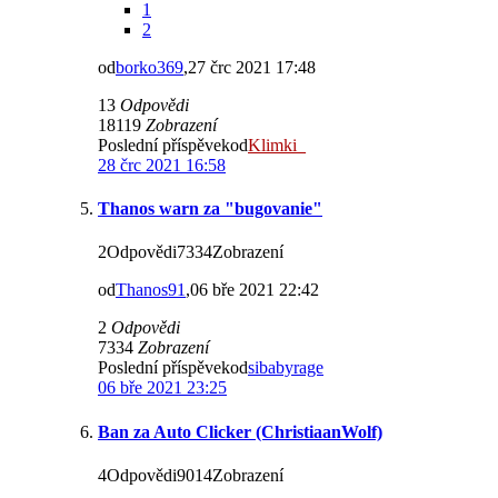
1
2
od
borko369
,27 črc 2021 17:48
13
Odpovědi
18119
Zobrazení
Poslední příspěvekod
Klimki_
28 črc 2021 16:58
Thanos warn za "bugovanie"
2Odpovědi7334Zobrazení
od
Thanos91
,06 bře 2021 22:42
2
Odpovědi
7334
Zobrazení
Poslední příspěvekod
sibabyrage
06 bře 2021 23:25
Ban za Auto Clicker (ChristiaanWolf)
4Odpovědi9014Zobrazení