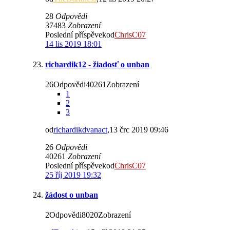
28
Odpovědi
37483
Zobrazení
Poslední příspěvekod
ChrisC07
14 lis 2019 18:01
richardik12 - žiadosť o unban
26Odpovědi40261Zobrazení
1
2
3
od
richardikdvanact
,13 črc 2019 09:46
26
Odpovědi
40261
Zobrazení
Poslední příspěvekod
ChrisC07
25 říj 2019 19:32
žádost o unban
2Odpovědi8020Zobrazení