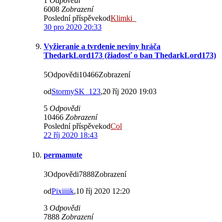
1
Odpovědi
6008
Zobrazení
Poslední příspěvekod
Klimki_
30 pro 2020 20:33
Vyžieranie a tvrdenie neviny hráča
ThedarkLord173 (žiadosť o ban ThedarkLord173)
5Odpovědi10466Zobrazení
od
StormySK_123
,20 říj 2020 19:03
5
Odpovědi
10466
Zobrazení
Poslední příspěvekod
Col
22 říj 2020 18:43
permamute
3Odpovědi7888Zobrazení
od
Pixiiiik
,10 říj 2020 12:20
3
Odpovědi
7888
Zobrazení