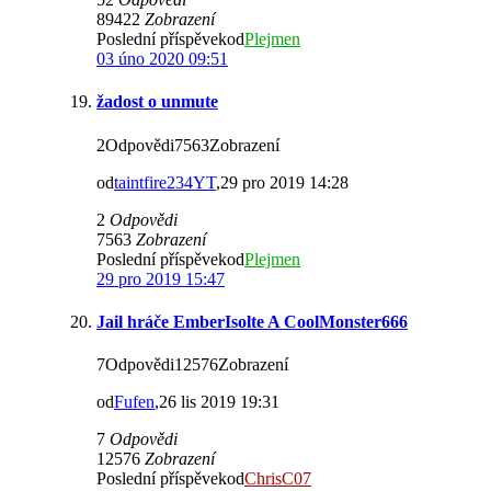
89422
Zobrazení
Poslední příspěvekod
Plejmen
03 úno 2020 09:51
žadost o unmute
2Odpovědi7563Zobrazení
od
taintfire234YT
,29 pro 2019 14:28
2
Odpovědi
7563
Zobrazení
Poslední příspěvekod
Plejmen
29 pro 2019 15:47
Jail hráče EmberIsolte A CoolMonster666
7Odpovědi12576Zobrazení
od
Fufen
,26 lis 2019 19:31
7
Odpovědi
12576
Zobrazení
Poslední příspěvekod
ChrisC07