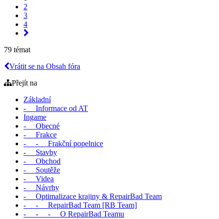
2
3
4
79 témat
Vrátit se na Obsah fóra
Přejít na
Základní
- Informace od AT
Ingame
- Obecné
- Frakce
- - Frakční popelnice
- Stavby
- Obchod
- Soutěže
- Videa
- Návrhy
- Optimalizace krajiny & RepairBad Team
- - RepairBad Team [RB Team]
- - - O RepairBad Teamu