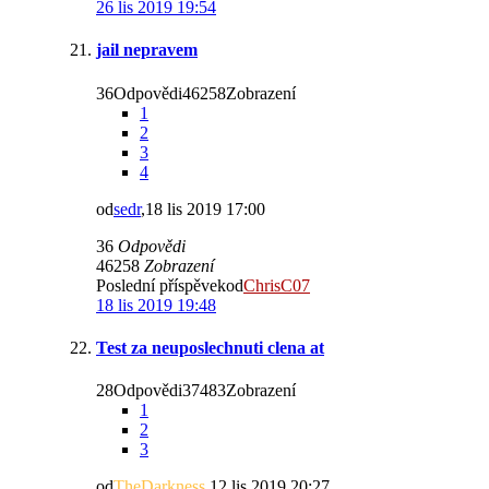
26 lis 2019 19:54
jail nepravem
36Odpovědi46258Zobrazení
1
2
3
4
od
sedr
,18 lis 2019 17:00
36
Odpovědi
46258
Zobrazení
Poslední příspěvekod
ChrisC07
18 lis 2019 19:48
Test za neuposlechnuti clena at
28Odpovědi37483Zobrazení
1
2
3
od
TheDarkness
,12 lis 2019 20:27