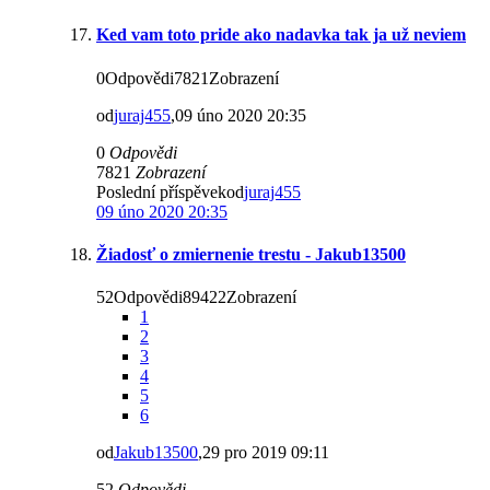
Ked vam toto pride ako nadavka tak ja už neviem
0Odpovědi7821Zobrazení
od
juraj455
,09 úno 2020 20:35
0
Odpovědi
7821
Zobrazení
Poslední příspěvekod
juraj455
09 úno 2020 20:35
Žiadosť o zmiernenie trestu - Jakub13500
52Odpovědi89422Zobrazení
1
2
3
4
5
6
od
Jakub13500
,29 pro 2019 09:11
52
Odpovědi