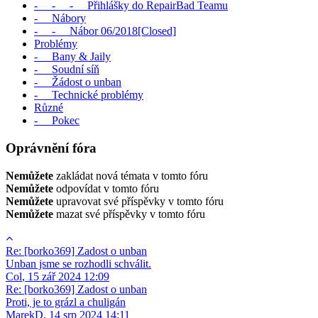
- - - Přihlášky do RepairBad Teamu
- Nábory
- - Nábor 06/2018[Closed]
Problémy
- Bany & Jaily
- Soudní síň
- Žádost o unban
- Technické problémy
Různé
- Pokec
Oprávnění fóra
Nemůžete
zakládat nová témata v tomto fóru
Nemůžete
odpovídat v tomto fóru
Nemůžete
upravovat své příspěvky v tomto fóru
Nemůžete
mazat své příspěvky v tomto fóru
Re: [borko369] Zadost o unban
Unban jsme se rozhodli schválit.
Col
,
15 zář 2024 12:09
Re: [borko369] Zadost o unban
Proti, je to grázl a chuligán
MarekD
,
14 srp 2024 14:11