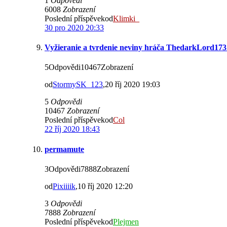
1
Odpovědi
6008
Zobrazení
Poslední příspěvekod
Klimki_
30 pro 2020 20:33
Vyžieranie a tvrdenie neviny hráča ThedarkLord17
5Odpovědi10467Zobrazení
od
StormySK_123
,20 říj 2020 19:03
5
Odpovědi
10467
Zobrazení
Poslední příspěvekod
Col
22 říj 2020 18:43
permamute
3Odpovědi7888Zobrazení
od
Pixiiiik
,10 říj 2020 12:20
3
Odpovědi
7888
Zobrazení
Poslední příspěvekod
Plejmen