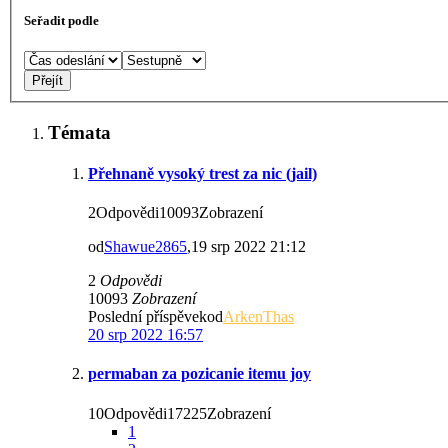
Seřadit podle
Témata
Přehnaně vysoký trest za nic (jail)
2Odpovědi10093Zobrazení
od
Shawue2865
,19 srp 2022 21:12
2
Odpovědi
10093
Zobrazení
Poslední příspěvekod
ArkenThas
20 srp 2022 16:57
permaban za pozicanie itemu joy
10Odpovědi17225Zobrazení
1