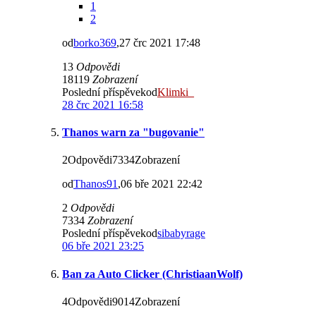
1
2
od
borko369
,27 črc 2021 17:48
13
Odpovědi
18119
Zobrazení
Poslední příspěvekod
Klimki_
28 črc 2021 16:58
Thanos warn za "bugovanie"
2Odpovědi7334Zobrazení
od
Thanos91
,06 bře 2021 22:42
2
Odpovědi
7334
Zobrazení
Poslední příspěvekod
sibabyrage
06 bře 2021 23:25
Ban za Auto Clicker (ChristiaanWolf)
4Odpovědi9014Zobrazení