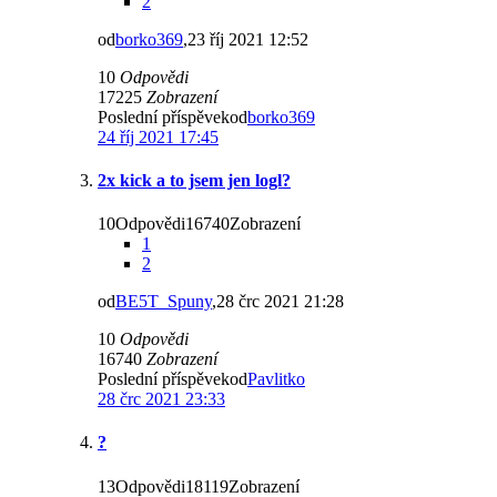
2
od
borko369
,23 říj 2021 12:52
10
Odpovědi
17225
Zobrazení
Poslední příspěvekod
borko369
24 říj 2021 17:45
2x kick a to jsem jen logl?
10Odpovědi16740Zobrazení
1
2
od
BE5T_Spuny
,28 črc 2021 21:28
10
Odpovědi
16740
Zobrazení
Poslední příspěvekod
Pavlitko
28 črc 2021 23:33
?
13Odpovědi18119Zobrazení