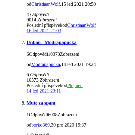
od
ChristiaanWolf
,15 led 2021 20:50
4
Odpovědi
9014
Zobrazení
Poslední příspěvekod
ChristiaanWolf
16 led 2021 21:03
Unban - Modrapapucka
6Odpovědi10373Zobrazení
od
Modrapapucka
,14 led 2021 19:24
6
Odpovědi
10373
Zobrazení
Poslední příspěvekod
Plejmen
14 led 2021 23:11
Mute za spam
1Odpovědi6008Zobrazení
od
borko369
,30 pro 2020 15:37