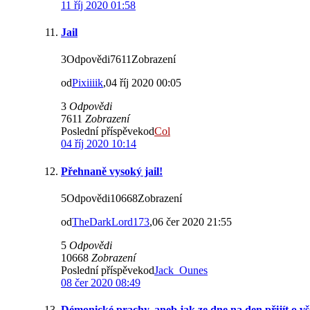
11 říj 2020 01:58
Jail
3Odpovědi7611Zobrazení
od
Pixiiiik
,04 říj 2020 00:05
3
Odpovědi
7611
Zobrazení
Poslední příspěvekod
Col
04 říj 2020 10:14
Přehnaně vysoký jail!
5Odpovědi10668Zobrazení
od
TheDarkLord173
,06 čer 2020 21:55
5
Odpovědi
10668
Zobrazení
Poslední příspěvekod
Jack_Ounes
08 čer 2020 08:49
Démonické prachy, aneb jak ze dne na den přijít o vš