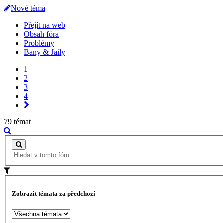
Nové téma
Přejít na web
Obsah fóra
Problémy
Bany & Jaily
1
2
3
4
79 témat
Zobrazit témata za předchozí