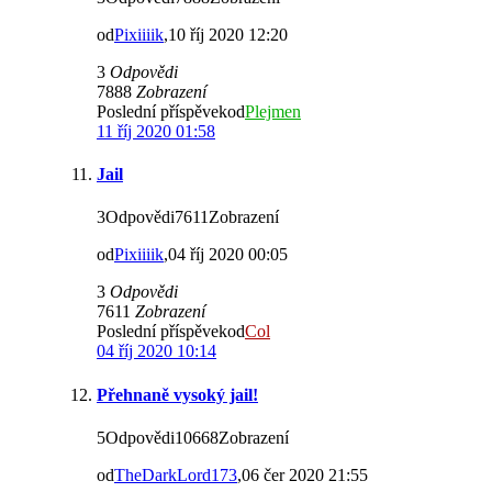
od
Pixiiiik
,10 říj 2020 12:20
3
Odpovědi
7888
Zobrazení
Poslední příspěvekod
Plejmen
11 říj 2020 01:58
Jail
3Odpovědi7611Zobrazení
od
Pixiiiik
,04 říj 2020 00:05
3
Odpovědi
7611
Zobrazení
Poslední příspěvekod
Col
04 říj 2020 10:14
Přehnaně vysoký jail!
5Odpovědi10668Zobrazení
od
TheDarkLord173
,06 čer 2020 21:55