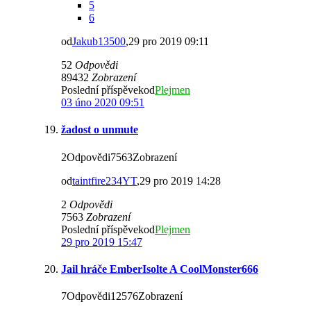
5
6
od
Jakub13500
,29 pro 2019 09:11
52
Odpovědi
89432
Zobrazení
Poslední příspěvekod
Plejmen
03 úno 2020 09:51
žadost o unmute
2Odpovědi7563Zobrazení
od
taintfire234YT
,29 pro 2019 14:28
2
Odpovědi
7563
Zobrazení
Poslední příspěvekod
Plejmen
29 pro 2019 15:47
Jail hráče EmberIsolte A CoolMonster666
7Odpovědi12576Zobrazení