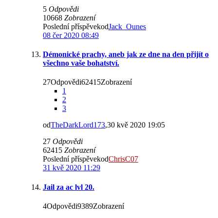
5
Odpovědi
10668
Zobrazení
Poslední příspěvekod
Jack_Ounes
08 čer 2020 08:49
Démonické prachy, aneb jak ze dne na den přijít o
všechno vaše bohatství.
27Odpovědi62415Zobrazení
1
2
3
od
TheDarkLord173
,30 kvě 2020 19:05
27
Odpovědi
62415
Zobrazení
Poslední příspěvekod
ChrisC07
31 kvě 2020 11:29
Jail za ac lvl 20.
4Odpovědi9389Zobrazení