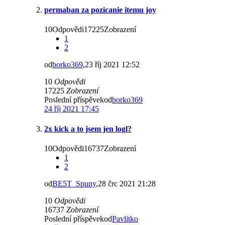
permaban za pozicanie itemu joy
10Odpovědi17225Zobrazení
1
2
od
borko369
,23 říj 2021 12:52
10
Odpovědi
17225
Zobrazení
Poslední příspěvekod
borko369
24 říj 2021 17:45
2x kick a to jsem jen logl?
10Odpovědi16737Zobrazení
1
2
od
BE5T_Spuny
,28 črc 2021 21:28
10
Odpovědi
16737
Zobrazení
Poslední příspěvekod
Pavlitko