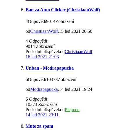
Ban za Auto Clicker (ChristiaanWolf)
4Odpovědi9014Zobrazení
od
ChristiaanWolf
,15 led 2021 20:50
4
Odpovědi
9014
Zobrazení
Poslední příspěvekod
ChristiaanWolf
16 led 2021 21:03
Unban - Modrapapucka
6Odpovědi10373Zobrazení
od
Modrapapucka
,14 led 2021 19:24
6
Odpovědi
10373
Zobrazení
Poslední příspěvekod
Plejmen
14 led 2021 23:11
Mute za spam