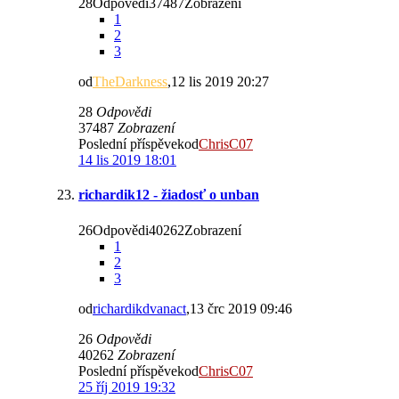
28Odpovědi37487Zobrazení
1
2
3
od
TheDarkness
,12 lis 2019 20:27
28
Odpovědi
37487
Zobrazení
Poslední příspěvekod
ChrisC07
14 lis 2019 18:01
richardik12 - žiadosť o unban
26Odpovědi40262Zobrazení
1
2
3
od
richardikdvanact
,13 črc 2019 09:46
26
Odpovědi
40262
Zobrazení
Poslední příspěvekod
ChrisC07
25 říj 2019 19:32