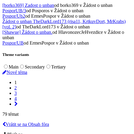
[borko369] Zadost o unban
od borko369
v Žádost o unban
PosporUB/3
od Posporos
v Žádost o unban
Pospor/Ub2
od ErmesPospor
v Žádost o unban
Žádost o unban TheDarkLord173 (risa11, KrtkuvDort, MrKrabs)
[vol. 2]
od TheDarkLord173
v Žádost o unban
[Shawue] Žádost o unban.
od HlavonozecJeHvezdice
v Žádost o
unban
Pospor/UB
od ErmesPospor
v Žádost o unban
Theme variants
Main
Secondary
Tertiary
Nové téma
1
2
3
4
79 témat
Vrátit se na Obsah fóra