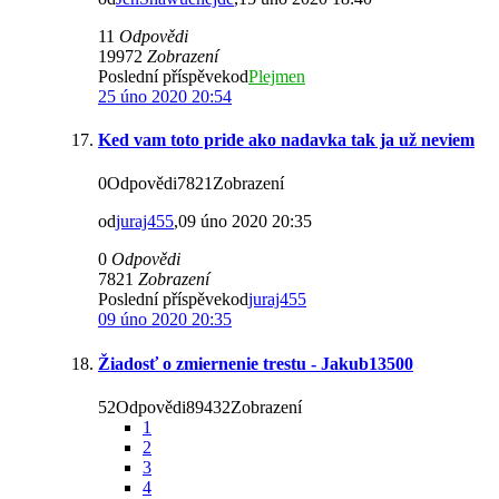
11
Odpovědi
19972
Zobrazení
Poslední příspěvekod
Plejmen
25 úno 2020 20:54
Ked vam toto pride ako nadavka tak ja už neviem
0Odpovědi7821Zobrazení
od
juraj455
,09 úno 2020 20:35
0
Odpovědi
7821
Zobrazení
Poslední příspěvekod
juraj455
09 úno 2020 20:35
Žiadosť o zmiernenie trestu - Jakub13500
52Odpovědi89432Zobrazení
1
2
3
4