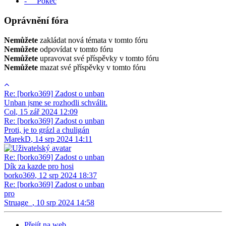
- Pokec
Oprávnění fóra
Nemůžete
zakládat nová témata v tomto fóru
Nemůžete
odpovídat v tomto fóru
Nemůžete
upravovat své příspěvky v tomto fóru
Nemůžete
mazat své příspěvky v tomto fóru
Re: [borko369] Zadost o unban
Unban jsme se rozhodli schválit.
Col
,
15 zář 2024 12:09
Re: [borko369] Zadost o unban
Proti, je to grázl a chuligán
MarekD
,
14 srp 2024 14:11
Re: [borko369] Zadost o unban
Dík za kazde pro hosi
borko369
,
12 srp 2024 18:37
Re: [borko369] Zadost o unban
pro
Struage_
,
10 srp 2024 14:58
Přejít na web