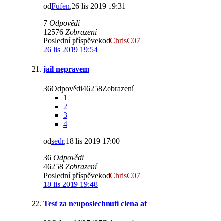
od
Fufen
,26 lis 2019 19:31
7
Odpovědi
12576
Zobrazení
Poslední příspěvekod
ChrisC07
26 lis 2019 19:54
jail nepravem
36Odpovědi46258Zobrazení
1
2
3
4
od
sedr
,18 lis 2019 17:00
36
Odpovědi
46258
Zobrazení
Poslední příspěvekod
ChrisC07
18 lis 2019 19:48
Test za neuposlechnuti clena at