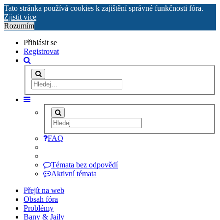
Tato stránka používá cookies k zajištění správné funkčnosti fóra.
Zjistit více
Rozumím
Přihlásit se
Registrovat
FAQ
Témata bez odpovědí
Aktivní témata
Přejít na web
Obsah fóra
Problémy
Bany & Jaily