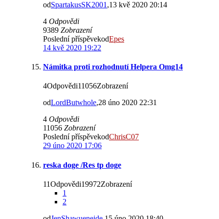
od
SpartakusSK2001
,13 kvě 2020 20:14
4
Odpovědi
9389
Zobrazení
Poslední příspěvekod
Epes
14 kvě 2020 19:22
Námitka proti rozhodnutí Helpera Omg14
4Odpovědi11056Zobrazení
od
LordButwhole
,28 úno 2020 22:31
4
Odpovědi
11056
Zobrazení
Poslední příspěvekod
ChrisC07
29 úno 2020 17:06
reska doge /Res tp doge
11Odpovědi19972Zobrazení
1
2
od
JenShawuenejde
,15 úno 2020 18:40