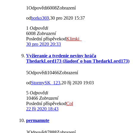
1Odpovědi6008Zobrazení
od
borko369
,30 pro 2020 15:37
1
Odpovědi
6008
Zobrazení
Poslední příspěvekod
Klimki_
30 pro 2020 20:33
Vyžieranie a tvrdenie neviny hráča
ThedarkLord173 (žiadosť o ban ThedarkLord173)
5Odpovědi10466Zobrazení
od
StormySK_123
,20 říj 2020 19:03
5
Odpovědi
10466
Zobrazení
Poslední příspěvekod
Col
22 říj 2020 18:43
permamute
3Odpovědi7888Zobrazení