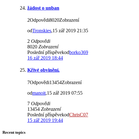
žádost o unban
2Odpovědi8020Zobrazení
od
Tronskies
,15 zář 2019 21:35
2
Odpovědi
8020
Zobrazení
Poslední příspěvekod
borko369
16 zář 2019 18:44
Křivé obvinění.
7Odpovědi13454Zobrazení
od
manoit
,15 zář 2019 07:55
7
Odpovědi
13454
Zobrazení
Poslední příspěvekod
ChrisC07
15 zář 2019 19:44
Recent topics