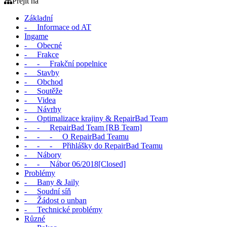
Přejít na
Základní
- Informace od AT
Ingame
- Obecné
- Frakce
- - Frakční popelnice
- Stavby
- Obchod
- Soutěže
- Videa
- Návrhy
- Optimalizace krajiny & RepairBad Team
- - RepairBad Team [RB Team]
- - - O RepairBad Teamu
- - - Přihlášky do RepairBad Teamu
- Nábory
- - Nábor 06/2018[Closed]
Problémy
- Bany & Jaily
- Soudní síň
- Žádost o unban
- Technické problémy
Různé