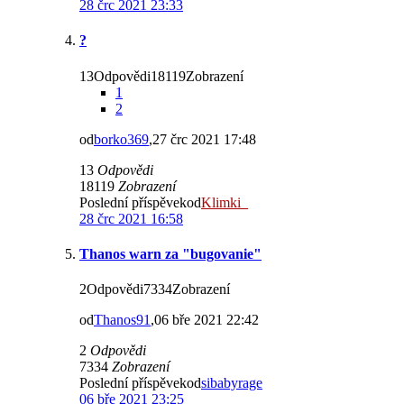
28 črc 2021 23:33
?
13Odpovědi18119Zobrazení
1
2
od
borko369
,27 črc 2021 17:48
13
Odpovědi
18119
Zobrazení
Poslední příspěvekod
Klimki_
28 črc 2021 16:58
Thanos warn za "bugovanie"
2Odpovědi7334Zobrazení
od
Thanos91
,06 bře 2021 22:42
2
Odpovědi
7334
Zobrazení
Poslední příspěvekod
sibabyrage
06 bře 2021 23:25