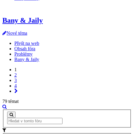
Bany & Jaily
Nové téma
Přejít na web
Obsah fóra
Problémy
Bany & Jaily
1
2
3
4
79 témat