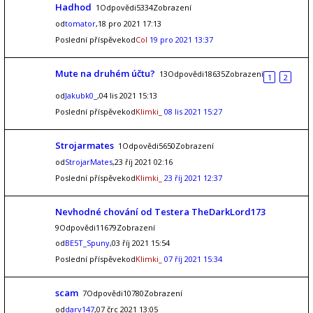
Hadhod
1Odpovědi5334Zobrazení
od
tomator
,18 pro 2021 17:13
Poslední příspěvekod
Col
19 pro 2021 13:37
Mute na druhém účtu?
13Odpovědi18635Zobrazení
1
2
od
Jakubk0_
,04 lis 2021 15:13
Poslední příspěvekod
Klimki_
08 lis 2021 15:27
Strojarmates
1Odpovědi5650Zobrazení
od
StrojarMates
,23 říj 2021 02:16
Poslední příspěvekod
Klimki_
23 říj 2021 12:37
Nevhodné chování od Testera TheDarkLord173
9Odpovědi11679Zobrazení
od
BE5T_Spuny
,03 říj 2021 15:54
Poslední příspěvekod
Klimki_
07 říj 2021 15:34
scam
7Odpovědi10780Zobrazení
od
darv147
,07 črc 2021 13:05