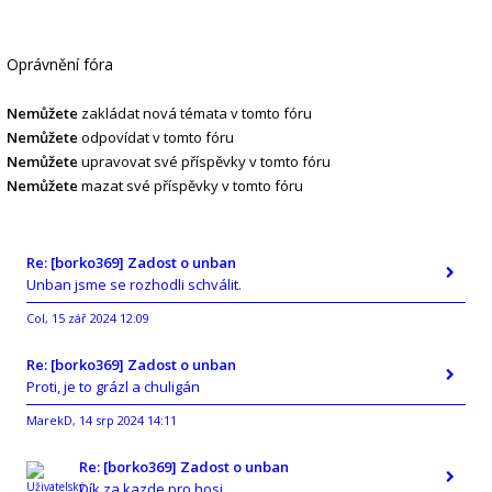
Oprávnění fóra
Nemůžete
zakládat nová témata v tomto fóru
Nemůžete
odpovídat v tomto fóru
Nemůžete
upravovat své příspěvky v tomto fóru
Nemůžete
mazat své příspěvky v tomto fóru
Re: [borko369] Zadost o unban
Unban jsme se rozhodli schválit.
Col
15 zář 2024 12:09
,
Re: [borko369] Zadost o unban
Proti, je to grázl a chuligán
MarekD
14 srp 2024 14:11
,
Re: [borko369] Zadost o unban
Dík za kazde pro hosi