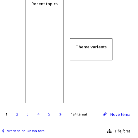
Recent topics
Theme variants
Nové téma
1
2
3
4
5
124 témat
Přejít na
Vrátit se na Obsah fóra