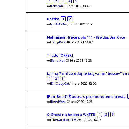
1
2
3
4
5
od
Eskaron
,30 bře 2021 18:45
urážky
1
2
od
yackdothe
,28 bře 2021 21:26
Nahlášení Hráče polis111 - Kráděž Dia Klíče
od
_KingPwP
,10 bře 2021 16:07
Trade [OFFER]
od
Bandikos
,09 bře 2021 18:38
Jail na 7 dní za údajné bugvanie "bossov" v
1
2
3
od
DJ_CrazyCat
,14 pro 2020 12:00
[Pan_Reed] Žiadosť o prehodnotenie trestu
od
ReedWex
,02 pro 2020 17:28
Stížnost na helpera W4TER
1
2
3
od
TheDarkLord173
,26 lis 2020 18:08