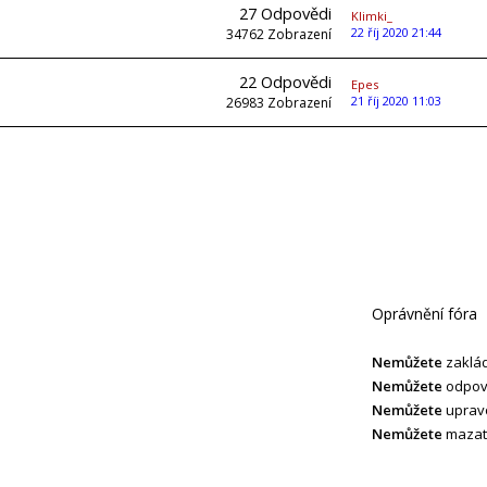
27
Odpovědi
Klimki_
22 říj 2020 21:44
34762
Zobrazení
22
Odpovědi
Epes
21 říj 2020 11:03
26983
Zobrazení
Oprávnění fóra
Nemůžete
zaklád
Nemůžete
odpoví
Nemůžete
upravo
Nemůžete
mazat 