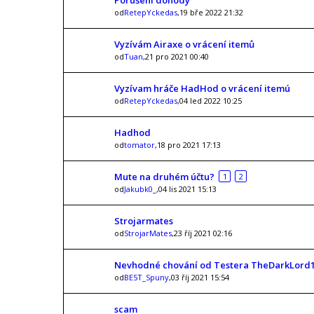
Porušení dohody
od
RetepYckedas
,19 bře 2022 21:32
Vyzívám Airaxe o vrácení itemů
od
Tuan
,21 pro 2021 00:40
Vyzívam hráče HadHod o vrácení itemú
od
RetepYckedas
,04 led 2022 10:25
Hadhod
od
tomator
,18 pro 2021 17:13
Mute na druhém účtu?
1
2
od
Jakubk0_
,04 lis 2021 15:13
Strojarmates
od
StrojarMates
,23 říj 2021 02:16
Nevhodné chování od Testera TheDarkLord
od
BE5T_Spuny
,03 říj 2021 15:54
scam