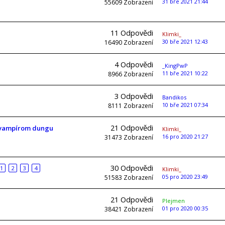
31 bře 2021 21:44
55609
Zobrazení
11
Odpovědi
Klimki_
30 bře 2021 12:43
16490
Zobrazení
4
Odpovědi
_KingPwP
11 bře 2021 10:22
8966
Zobrazení
3
Odpovědi
Bandikos
10 bře 2021 07:34
8111
Zobrazení
21
Odpovědi
o vampírom dungu
Klimki_
16 pro 2020 21:27
31473
Zobrazení
30
Odpovědi
1
2
3
4
Klimki_
05 pro 2020 23:49
51583
Zobrazení
21
Odpovědi
Plejmen
01 pro 2020 00:35
38421
Zobrazení