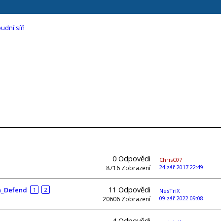
udní síň
0
Odpovědi
ChrisC07
24 zář 2017 22:49
8716
Zobrazení
11
Odpovědi
n_Defend
1
2
NesTriX
09 zář 2022 09:08
20606
Zobrazení
4
Odpovědi