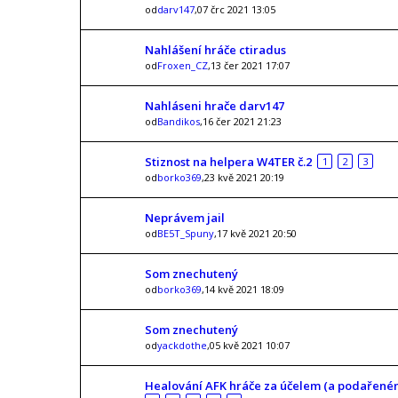
od
darv147
,07 črc 2021 13:05
Nahlášení hráče ctiradus
od
Froxen_CZ
,13 čer 2021 17:07
Nahláseni hrače darv147
od
Bandikos
,16 čer 2021 21:23
Stiznost na helpera W4TER č.2
1
2
3
od
borko369
,23 kvě 2021 20:19
Neprávem jail
od
BE5T_Spuny
,17 kvě 2021 20:50
Som znechutený
od
borko369
,14 kvě 2021 18:09
Som znechutený
od
yackdothe
,05 kvě 2021 10:07
Healování AFK hráče za účelem (a podařeném