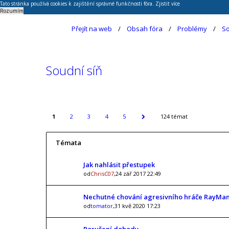
Tato stránka používá cookies k zajištění správné funkčnosti fóra.
Zjistit více
Rozumím
Přejít na web
Obsah fóra
Problémy
So
Soudní síň
1
2
3
4
5
124 témat
Témata
Jak nahlásit přestupek
od
ChrisC07
,24 zář 2017 22:49
Nechutné chování agresivního hráče RayMa
od
tomator
,31 kvě 2020 17:23