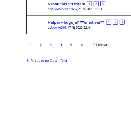
Nesouhlas s trestem
1
2
3
od
CoolMonster667
,21 říj 2020 21:01
Helper+ buguje? **emotivní**
1
2
3
od
borko369
,17 říj 2020 22:44
1
2
3
4
5
124 témat
Vrátit se na Obsah fóra