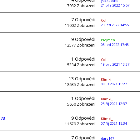
yackdothe
21 bře 2022 15:57
7932
Zobrazení
7
Odpovědi
Col
23 led 2022 14:55
11002
Zobrazení
9
Odpovědi
Plejmen
08 led 2022 17:48
12577
Zobrazení
1
Odpovědi
Col
19 pro 2021 13:37
5334
Zobrazení
13
Odpovědi
Klimki_
08 lis 2021 15:27
18635
Zobrazení
1
Odpovědi
Klimki_
23 říj 2021 12:37
5650
Zobrazení
9
Odpovědi
173
Klimki_
07 říj 2021 15:34
11679
Zobrazení
7
Odpovědi
darv147