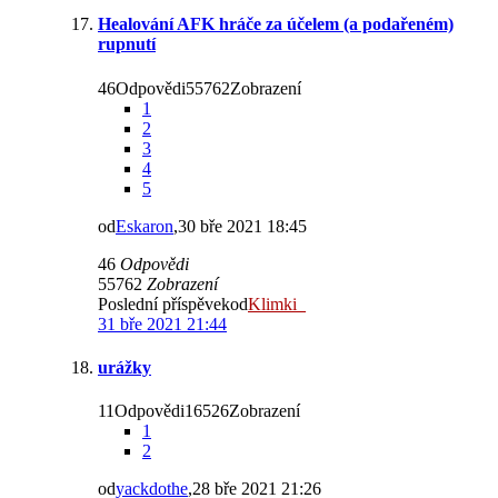
Healování AFK hráče za účelem (a podařeném)
rupnutí
46Odpovědi55762Zobrazení
1
2
3
4
5
od
Eskaron
,30 bře 2021 18:45
46
Odpovědi
55762
Zobrazení
Poslední příspěvekod
Klimki_
31 bře 2021 21:44
urážky
11Odpovědi16526Zobrazení
1
2
od
yackdothe
,28 bře 2021 21:26