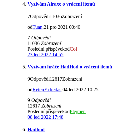
Vyzívám Airaxe o vrácení itemů
7Odpovědi11036Zobrazení
od
Tuan
,21 pro 2021 00:40
7
Odpovědi
11036
Zobrazení
Poslední příspěvekod
Col
23 led 2022 14:55
Vyzívam hráče HadHod o vrácení itemú
9Odpovědi12617Zobrazení
od
RetepYckedas
,04 led 2022 10:25
9
Odpovědi
12617
Zobrazení
Poslední příspěvekod
Plejmen
08 led 2022 17:48
Hadhod