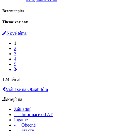
Recent topics
Theme variants
Nové téma
1
2
3
4
5
124 témat
Vrátit se na Obsah fóra
Přejít na
Základní
- Informace od AT
Ingame
- Obecné
- Frakce