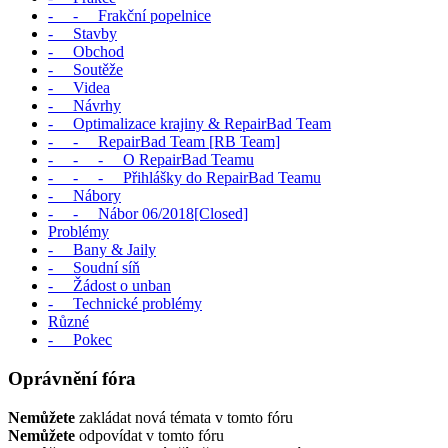
- - Frakční popelnice
- Stavby
- Obchod
- Soutěže
- Videa
- Návrhy
- Optimalizace krajiny & RepairBad Team
- - RepairBad Team [RB Team]
- - - O RepairBad Teamu
- - - Přihlášky do RepairBad Teamu
- Nábory
- - Nábor 06/2018[Closed]
Problémy
- Bany & Jaily
- Soudní síň
- Žádost o unban
- Technické problémy
Různé
- Pokec
Oprávnění fóra
Nemůžete
zakládat nová témata v tomto fóru
Nemůžete
odpovídat v tomto fóru