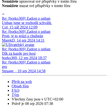
Nemůžete
upravovat své příspěvky v tomto fóru
Nemůžete
mazat své příspěvky v tomto fóru
Re: [borko369] Zadost o unban
Unban jsme se rozhodli schválit.
Col
,
15 zář 2024 12:09
Re: [borko369] Zadost o unban
Proti, je to grázl a chuligán
MarekD
,
14 srp 2024 14:11
Re: [borko369] Zadost o unban
Dík za kazde pro hosi
borko369
,
12 srp 2024 18:37
Re: [borko369] Zadost o unban
pro
Struage_
,
10 srp 2024 14:58
Přejít na web
Obsah fóra
FAQ
Tým
Všechny časy jsou v
UTC+02:00
Právě je 08 srp 2026 07:38