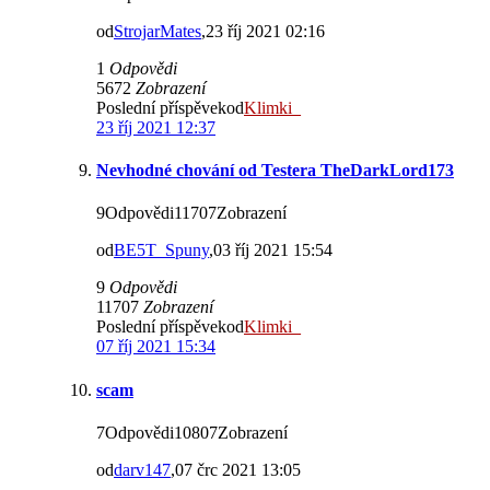
od
StrojarMates
,23 říj 2021 02:16
1
Odpovědi
5672
Zobrazení
Poslední příspěvekod
Klimki_
23 říj 2021 12:37
Nevhodné chování od Testera TheDarkLord173
9Odpovědi11707Zobrazení
od
BE5T_Spuny
,03 říj 2021 15:54
9
Odpovědi
11707
Zobrazení
Poslední příspěvekod
Klimki_
07 říj 2021 15:34
scam
7Odpovědi10807Zobrazení
od
darv147
,07 črc 2021 13:05