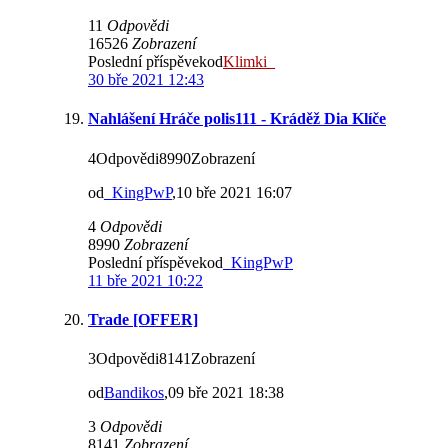
11
Odpovědi
16526
Zobrazení
Poslední příspěvekod
Klimki_
30 bře 2021 12:43
Nahlášení Hráče polis111 - Kráděž Dia Klíče
4Odpovědi8990Zobrazení
od
_KingPwP
,10 bře 2021 16:07
4
Odpovědi
8990
Zobrazení
Poslední příspěvekod
_KingPwP
11 bře 2021 10:22
Trade [OFFER]
3Odpovědi8141Zobrazení
od
Bandikos
,09 bře 2021 18:38
3
Odpovědi
8141
Zobrazení