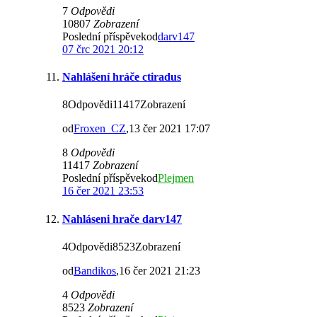
7
Odpovědi
10807
Zobrazení
Poslední příspěvekod
darv147
07 črc 2021 20:12
Nahlášení hráče ctiradus
8Odpovědi11417Zobrazení
od
Froxen_CZ
,13 čer 2021 17:07
8
Odpovědi
11417
Zobrazení
Poslední příspěvekod
Plejmen
16 čer 2021 23:53
Nahláseni hrače darv147
4Odpovědi8523Zobrazení
od
Bandikos
,16 čer 2021 21:23
4
Odpovědi
8523
Zobrazení