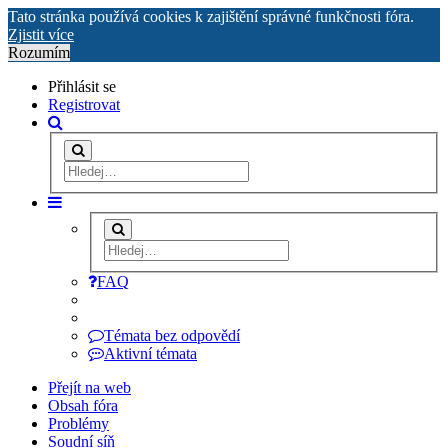
Tato stránka používá cookies k zajištění správné funkčnosti fóra.
Zjistit více
Rozumím
Přihlásit se
Registrovat
FAQ
Témata bez odpovědí
Aktivní témata
Přejít na web
Obsah fóra
Problémy
Soudní síň