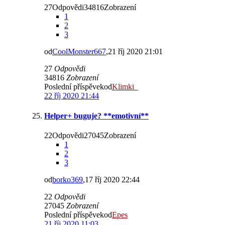
27Odpovědi34816Zobrazení
1
2
3
od
CoolMonster667
,21 říj 2020 21:01
27
Odpovědi
34816
Zobrazení
Poslední příspěvekod
Klimki_
22 říj 2020 21:44
Helper+ buguje? **emotivní**
22Odpovědi27045Zobrazení
1
2
3
od
borko369
,17 říj 2020 22:44
22
Odpovědi
27045
Zobrazení
Poslední příspěvekod
Epes
21 říj 2020 11:03