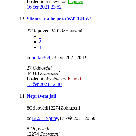
Poslední příspěvekod
Plejmen
16 čer 2021 23:52
Stiznost na helpera W4TER č.2
27Odpovědi34018Zobrazení
1
2
3
od
borko369
,23 kvě 2021 20:19
27
Odpovědi
34018
Zobrazení
Poslední příspěvekod
Klimki_
13 čer 2021 12:30
Neprávem jail
8Odpovědi12274Zobrazení
od
BE5T_Spuny
,17 kvě 2021 20:50
8
Odpovědi
12274
Zobrazení