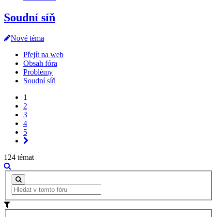
Soudní síň
Nové téma
Přejít na web
Obsah fóra
Problémy
Soudní síň
1
2
3
4
5
124 témat