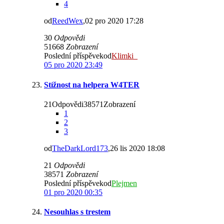
4
od
ReedWex
,02 pro 2020 17:28
30
Odpovědi
51668
Zobrazení
Poslední příspěvekod
Klimki_
05 pro 2020 23:49
Stížnost na helpera W4TER
21Odpovědi38571Zobrazení
1
2
3
od
TheDarkLord173
,26 lis 2020 18:08
21
Odpovědi
38571
Zobrazení
Poslední příspěvekod
Plejmen
01 pro 2020 00:35
Nesouhlas s trestem