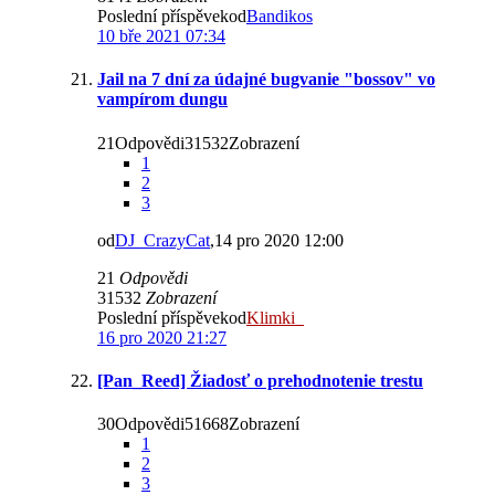
Poslední příspěvekod
Bandikos
10 bře 2021 07:34
Jail na 7 dní za údajné bugvanie "bossov" vo
vampírom dungu
21Odpovědi31532Zobrazení
1
2
3
od
DJ_CrazyCat
,14 pro 2020 12:00
21
Odpovědi
31532
Zobrazení
Poslední příspěvekod
Klimki_
16 pro 2020 21:27
[Pan_Reed] Žiadosť o prehodnotenie trestu
30Odpovědi51668Zobrazení
1
2
3