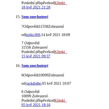
Poslední příspěvekod
Klimki_
18 kvě 2021 21:28
Som znechutený
7Odpovědi11558Zobrazení
od
borko369
,14 kvě 2021 18:09
7
Odpovědi
11558
Zobrazení
Poslední příspěvekod
Klimki_
15 kvě 2021 09:37
Som znechutený
6Odpovědi10099Zobrazení
od
yackdothe
,05 kvě 2021 10:07
6
Odpovědi
10099
Zobrazení
Poslední příspěvekod
Klimki_
05 kvě 2021 18:16