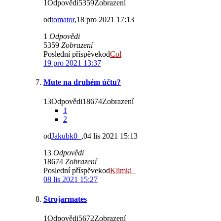
1Odpovědi5359Zobrazení
od
tomator
,18 pro 2021 17:13
1
Odpovědi
5359
Zobrazení
Poslední příspěvekod
Col
19 pro 2021 13:37
Mute na druhém účtu?
13Odpovědi18674Zobrazení
1
2
od
Jakubk0_
,04 lis 2021 15:13
13
Odpovědi
18674
Zobrazení
Poslední příspěvekod
Klimki_
08 lis 2021 15:27
Strojarmates
1Odpovědi5672Zobrazení