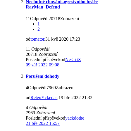
Nechutné chování agresivního hráče
RayMan_Defend
11Odpovědi20718Zobrazení
1
2
od
tomator
,31 kvě 2020 17:23
11
Odpovědi
20718
Zobrazení
Poslední příspěvekod
NesTriX
09 zář 2022 09:08
Porušení dohody
4Odpovědi7969Zobrazení
od
RetepYckedas
,19 bře 2022 21:32
4
Odpovědi
7969
Zobrazení
Poslední příspěvekod
yackdothe
21 bře 2022 15:57