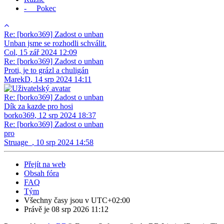
- Pokec
Re: [borko369] Zadost o unban
Unban jsme se rozhodli schválit.
Col
,
15 zář 2024 12:09
Re: [borko369] Zadost o unban
Proti, je to grázl a chuligán
MarekD
,
14 srp 2024 14:11
Re: [borko369] Zadost o unban
Dík za kazde pro hosi
borko369
,
12 srp 2024 18:37
Re: [borko369] Zadost o unban
pro
Struage_
,
10 srp 2024 14:58
Přejít na web
Obsah fóra
FAQ
Tým
Všechny časy jsou v
UTC+02:00
Právě je 08 srp 2026 11:12