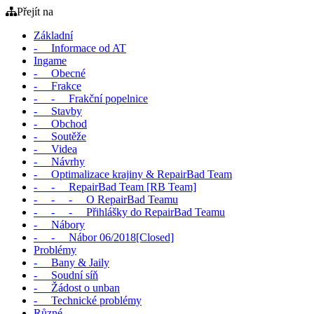
Přejít na
Základní
- Informace od AT
Ingame
- Obecné
- Frakce
- - Frakční popelnice
- Stavby
- Obchod
- Soutěže
- Videa
- Návrhy
- Optimalizace krajiny & RepairBad Team
- - RepairBad Team [RB Team]
- - - O RepairBad Teamu
- - - Přihlášky do RepairBad Teamu
- Nábory
- - Nábor 06/2018[Closed]
Problémy
- Bany & Jaily
- Soudní síň
- Žádost o unban
- Technické problémy
Různé