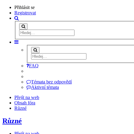
Přihlásit se
Registrovat
FAQ
Témata bez odpovědí
Aktivní témata
Přejít na web
Obsah fóra
Různé
Různé
Přejít na web