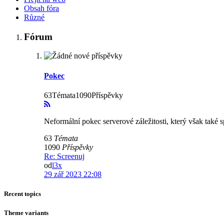
Obsah fóra
Různé
Fórum
Pokec
63Témata1090Příspěvky
Neformální pokec serverové záležitosti, který však také s
63
Témata
1090
Příspěvky
Re: Screenuj
od
l3x
29 zář 2023 22:08
Recent topics
Theme variants