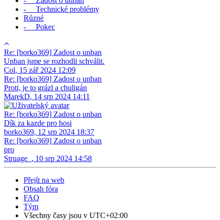
- Žádost o unban
- Technické problémy
Různé
- Pokec
Re: [borko369] Zadost o unban
Unban jsme se rozhodli schválit.
Col
,
15 zář 2024 12:09
Re: [borko369] Zadost o unban
Proti, je to grázl a chuligán
MarekD
,
14 srp 2024 14:11
Re: [borko369] Zadost o unban
Dík za kazde pro hosi
borko369
,
12 srp 2024 18:37
Re: [borko369] Zadost o unban
pro
Struage_
,
10 srp 2024 14:58
Přejít na web
Obsah fóra
FAQ
Tým
Všechny časy jsou v
UTC+02:00