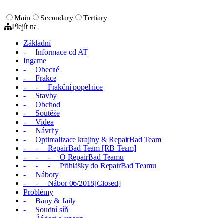
Main
Secondary
Tertiary
Přejít na
Základní
- Informace od AT
Ingame
- Obecné
- Frakce
- - Frakční popelnice
- Stavby
- Obchod
- Soutěže
- Videa
- Návrhy
- Optimalizace krajiny & RepairBad Team
- - RepairBad Team [RB Team]
- - - O RepairBad Teamu
- - - Přihlášky do RepairBad Teamu
- Nábory
- - Nábor 06/2018[Closed]
Problémy
- Bany & Jaily
- Soudní síň