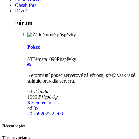
Obsah fóra
Různé
Fórum
Pokec
63Témata1090Příspěvky
Neformální pokec serverové záležitosti, který však také
splňuje pravidla serveru.
63
Témata
1090
Příspěvky
Re: Screenuj
od
l3x
29 zář 2023 22:08
Recent topics
Theme variants