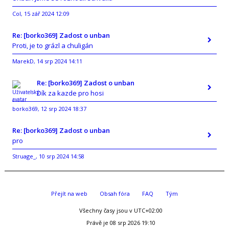
Col
15 zář 2024 12:09
,
Re: [borko369] Zadost o unban
Proti, je to grázl a chuligán
MarekD
14 srp 2024 14:11
,
Re: [borko369] Zadost o unban
Dík za kazde pro hosi
borko369
12 srp 2024 18:37
,
Re: [borko369] Zadost o unban
pro
Struage_
10 srp 2024 14:58
,
Přejít na web
Obsah fóra
FAQ
Tým
Všechny časy jsou v
UTC+02:00
Právě je 08 srp 2026 19:10