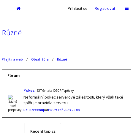
Přihlásit se
Registrovat
Různé
Přejít na web
Obsah fóra
Různé
Fórum
Pokec
63Témata1090Příspěvky
Neformální pokec serverové záležitosti, který však také
splňuje pravidla serveru.
Re: Screenuj
od
l3x
29 zář 2023 22:08
Recent topics