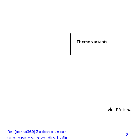
Theme variants
Přejít na
Re: [borko369] Zadost o unban
Unban jsme se rozhodli schválit.