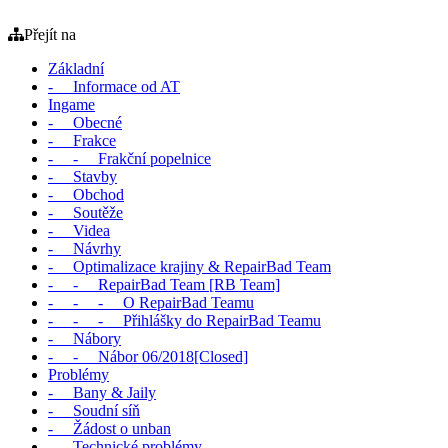
Přejít na
Základní
- Informace od AT
Ingame
- Obecné
- Frakce
- - Frakční popelnice
- Stavby
- Obchod
- Soutěže
- Videa
- Návrhy
- Optimalizace krajiny & RepairBad Team
- - RepairBad Team [RB Team]
- - - O RepairBad Teamu
- - - Přihlášky do RepairBad Teamu
- Nábory
- - Nábor 06/2018[Closed]
Problémy
- Bany & Jaily
- Soudní síň
- Žádost o unban
- Technické problémy