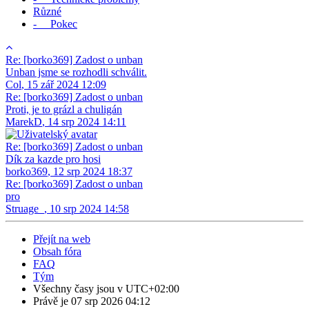
Různé
- Pokec
Re: [borko369] Zadost o unban
Unban jsme se rozhodli schválit.
Col
,
15 zář 2024 12:09
Re: [borko369] Zadost o unban
Proti, je to grázl a chuligán
MarekD
,
14 srp 2024 14:11
Re: [borko369] Zadost o unban
Dík za kazde pro hosi
borko369
,
12 srp 2024 18:37
Re: [borko369] Zadost o unban
pro
Struage_
,
10 srp 2024 14:58
Přejít na web
Obsah fóra
FAQ
Tým
Všechny časy jsou v
UTC+02:00
Právě je 07 srp 2026 04:12