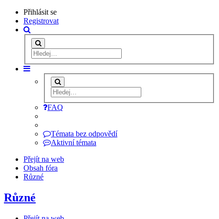
Přihlásit se
Registrovat
FAQ
Témata bez odpovědí
Aktivní témata
Přejít na web
Obsah fóra
Různé
Různé
Přejít na web