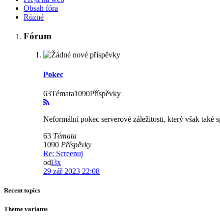
Obsah fóra
Různé
Fórum
Pokec
63Témata1090Příspěvky
Neformální pokec serverové záležitosti, který však také s
63
Témata
1090
Příspěvky
Re: Screenuj
od
l3x
29 zář 2023 22:08
Recent topics
Theme variants