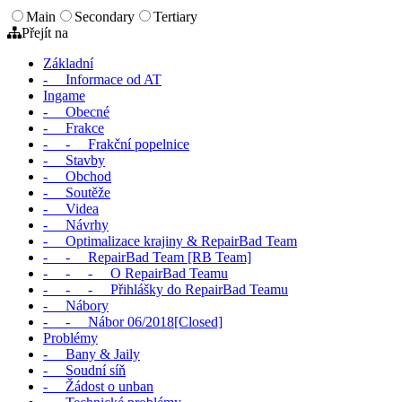
Main
Secondary
Tertiary
Přejít na
Základní
- Informace od AT
Ingame
- Obecné
- Frakce
- - Frakční popelnice
- Stavby
- Obchod
- Soutěže
- Videa
- Návrhy
- Optimalizace krajiny & RepairBad Team
- - RepairBad Team [RB Team]
- - - O RepairBad Teamu
- - - Přihlášky do RepairBad Teamu
- Nábory
- - Nábor 06/2018[Closed]
Problémy
- Bany & Jaily
- Soudní síň
- Žádost o unban