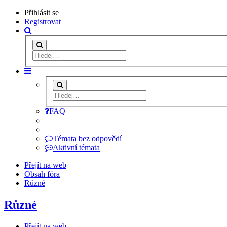
Přihlásit se
Registrovat
FAQ
Témata bez odpovědí
Aktivní témata
Přejít na web
Obsah fóra
Různé
Různé
Přejít na web