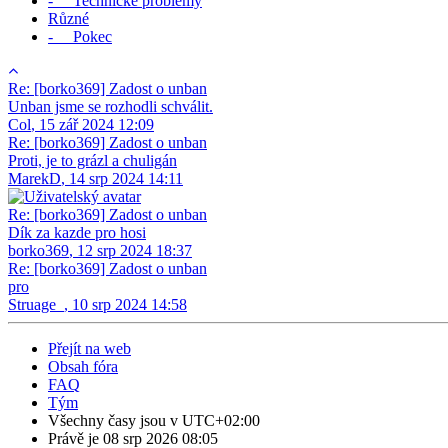
- Technické problémy
Různé
- Pokec
Re: [borko369] Zadost o unban
Unban jsme se rozhodli schválit.
Col
,
15 zář 2024 12:09
Re: [borko369] Zadost o unban
Proti, je to grázl a chuligán
MarekD
,
14 srp 2024 14:11
Re: [borko369] Zadost o unban
Dík za kazde pro hosi
borko369
,
12 srp 2024 18:37
Re: [borko369] Zadost o unban
pro
Struage_
,
10 srp 2024 14:58
Přejít na web
Obsah fóra
FAQ
Tým
Všechny časy jsou v
UTC+02:00
Právě je 08 srp 2026 08:05