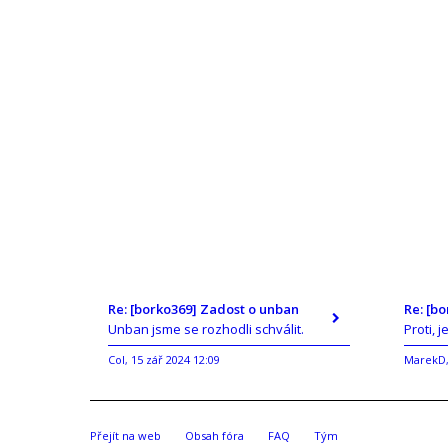
Re: [borko369] Zadost o unban
Re: [b
Unban jsme se rozhodli schválit.
Proti, j
Col
15 zář 2024 12:09
MarekD
,
Přejít na web
Obsah fóra
FAQ
Tým