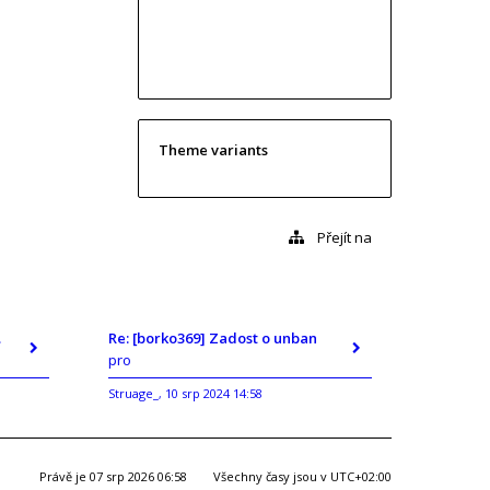
Theme variants
Přejít na
ban
Re: [borko369] Zadost o unban
pro
Struage_
10 srp 2024 14:58
,
Právě je 07 srp 2026 06:58
Všechny časy jsou v
UTC+02:00