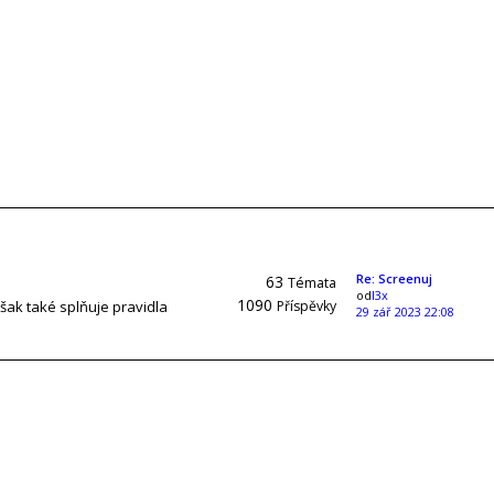
Re: Screenuj
63
Témata
od
l3x
1090
však také splňuje pravidla
Příspěvky
29 zář 2023 22:08