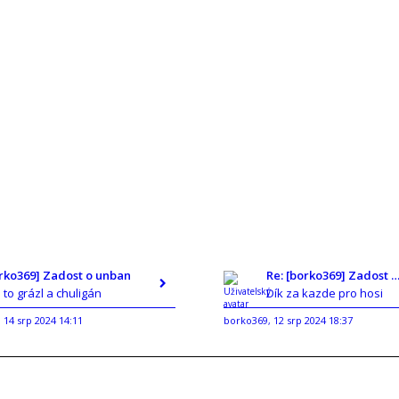
orko369] Zadost o unban
Re: [borko369] Zadost o un
e to grázl a chuligán
Dík za kazde pro hosi
14 srp 2024 14:11
borko369
12 srp 2024 18:37
,
,