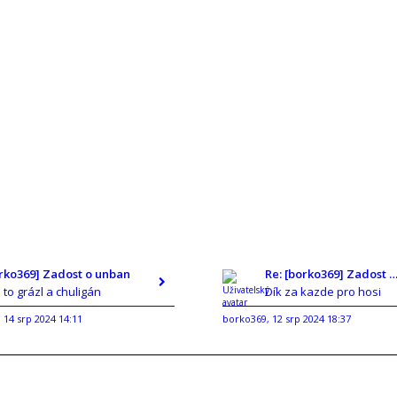
orko369] Zadost o unban
Re: [borko369] Zadost o un
e to grázl a chuligán
Dík za kazde pro hosi
14 srp 2024 14:11
borko369
12 srp 2024 18:37
,
,