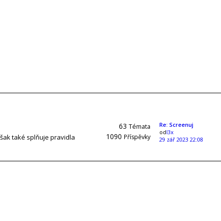
Re: Screenuj
63
Témata
od
l3x
1090
však také splňuje pravidla
Příspěvky
29 zář 2023 22:08