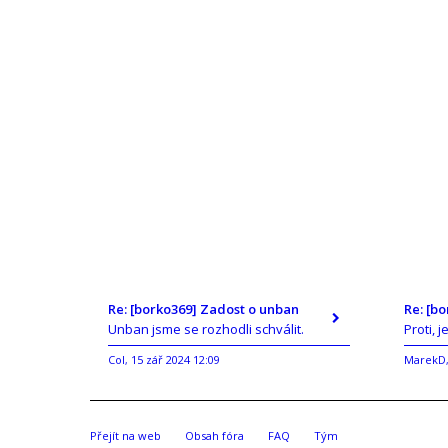
Re: [borko369] Zadost o unban
Re: [b
Unban jsme se rozhodli schválit.
Proti, j
Col
15 zář 2024 12:09
MarekD
,
Přejít na web
Obsah fóra
FAQ
Tým