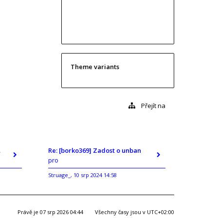
Theme variants
Přejít na
ban
Re: [borko369] Zadost o unban
pro
Struage_
10 srp 2024 14:58
,
Právě je 07 srp 2026 04:44
Všechny časy jsou v
UTC+02:00