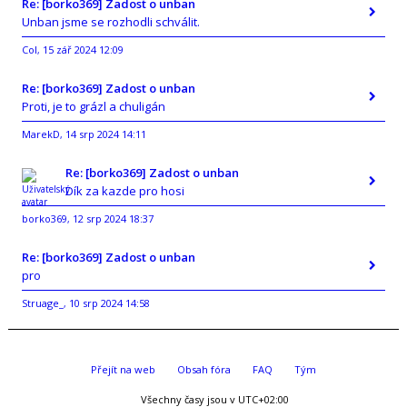
Re: [borko369] Zadost o unban
Unban jsme se rozhodli schválit.
Col
15 zář 2024 12:09
,
Re: [borko369] Zadost o unban
Proti, je to grázl a chuligán
MarekD
14 srp 2024 14:11
,
Re: [borko369] Zadost o unban
Dík za kazde pro hosi
borko369
12 srp 2024 18:37
,
Re: [borko369] Zadost o unban
pro
Struage_
10 srp 2024 14:58
,
Přejít na web
Obsah fóra
FAQ
Tým
Všechny časy jsou v
UTC+02:00