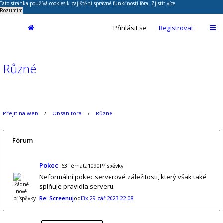
Tato stránka používá cookies k zajištění správné funkčnosti fóra.
Zjistit více
Rozumím
Přihlásit se
Registrovat
Různé
Přejít na web
Obsah fóra
Různé
Fórum
Pokec
63Témata1090Příspěvky
Neformální pokec serverové záležitosti, který však také
splňuje pravidla serveru.
Re: Screenuj
od
l3x
29 zář 2023 22:08