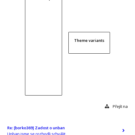
Theme variants
Přejít na
Re: [borko369] Zadost o unban
Unban jsme se rozhodli schválit.