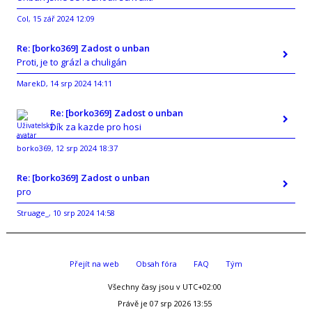
Col
15 zář 2024 12:09
,
Re: [borko369] Zadost o unban
Proti, je to grázl a chuligán
MarekD
14 srp 2024 14:11
,
Re: [borko369] Zadost o unban
Dík za kazde pro hosi
borko369
12 srp 2024 18:37
,
Re: [borko369] Zadost o unban
pro
Struage_
10 srp 2024 14:58
,
Přejít na web
Obsah fóra
FAQ
Tým
Všechny časy jsou v
UTC+02:00
Právě je 07 srp 2026 13:55