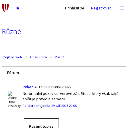
Přihlásit se
Registrovat
Různé
Přejít na web
Obsah fóra
Různé
Fórum
Pokec
63Témata1090Příspěvky
Neformální pokec serverové záležitosti, který však také
splňuje pravidla serveru.
Re: Screenuj
od
l3x
29 zář 2023 22:08
Recent topics