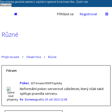
Tato stránka používá cookies k zajištění správné funkčnosti fóra.
Zjistit více
Rozumím
Přihlásit se
Registrovat
Různé
Přejít na web
Obsah fóra
Různé
Fórum
Pokec
63Témata1090Příspěvky
Neformální pokec serverové záležitosti, který však také
splňuje pravidla serveru.
Re: Screenuj
od
l3x
29 zář 2023 22:08