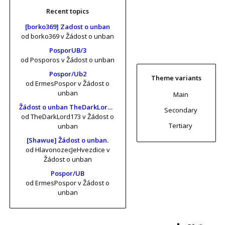
Recent topics
[borko369] Zadost o unban
od borko369
v Žádost o unban
PosporUB/3
od Posporos
v Žádost o unban
Pospor/Ub2
Theme variants
od ErmesPospor
v Žádost o
unban
Main
Žádost o unban TheDarkLord173 (risa11, KrtkuvDort, MrKrabs) [vol. 2]
Secondary
od TheDarkLord173
v Žádost o
Tertiary
unban
[Shawue] Žádost o unban.
od HlavonozecJeHvezdice
v
Žádost o unban
Pospor/UB
od ErmesPospor
v Žádost o
unban