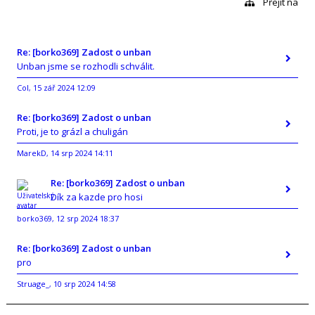
Přejít na
Re: [borko369] Zadost o unban
Unban jsme se rozhodli schválit.
Col
15 zář 2024 12:09
,
Re: [borko369] Zadost o unban
Proti, je to grázl a chuligán
MarekD
14 srp 2024 14:11
,
Re: [borko369] Zadost o unban
Dík za kazde pro hosi
borko369
12 srp 2024 18:37
,
Re: [borko369] Zadost o unban
pro
Struage_
10 srp 2024 14:58
,