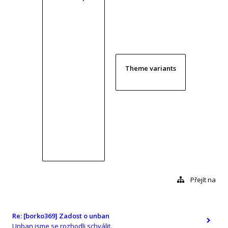
Theme variants
Přejít na
Re: [borko369] Zadost o unban
Unban jsme se rozhodli schválit.