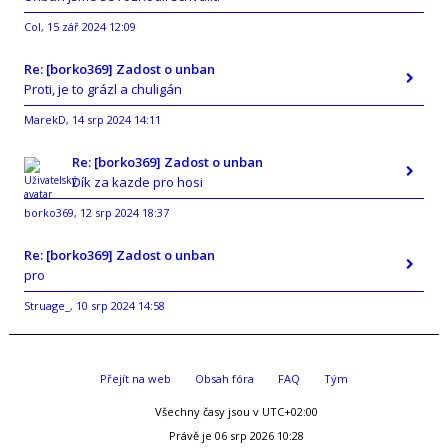
Col
15 zář 2024 12:09
,
Re: [borko369] Zadost o unban
Proti, je to grázl a chuligán
MarekD
14 srp 2024 14:11
,
Re: [borko369] Zadost o unban
Dík za kazde pro hosi
borko369
12 srp 2024 18:37
,
Re: [borko369] Zadost o unban
pro
Struage_
10 srp 2024 14:58
,
Přejít na web
Obsah fóra
FAQ
Tým
Všechny časy jsou v
UTC+02:00
Právě je 06 srp 2026 10:28