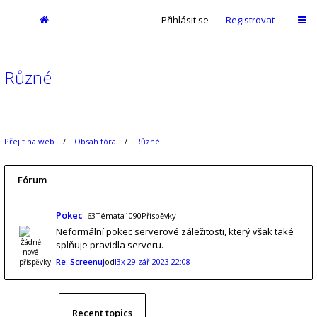
Přihlásit se
Registrovat
Různé
Přejít na web
Obsah fóra
Různé
Fórum
Pokec
63Témata1090Příspěvky
Neformální pokec serverové záležitosti, který však také
splňuje pravidla serveru.
Re: Screenuj
od
l3x
29 zář 2023 22:08
Recent topics