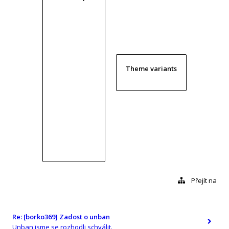
Theme variants
Přejít na
Re: [borko369] Zadost o unban
Unban jsme se rozhodli schválit.