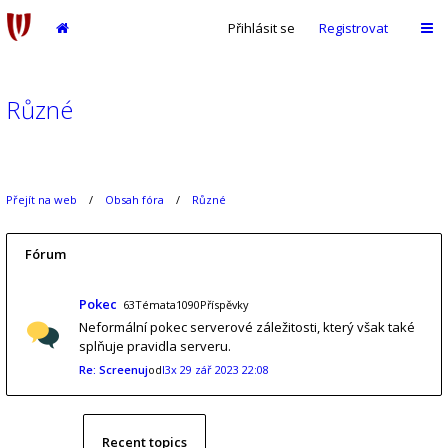
Přihlásit se
Registrovat
Různé
Přejít na web
Obsah fóra
Různé
Fórum
Pokec
63Témata1090Příspěvky
Neformální pokec serverové záležitosti, který však také
splňuje pravidla serveru.
Re: Screenuj
od
l3x
29 zář 2023 22:08
Recent topics