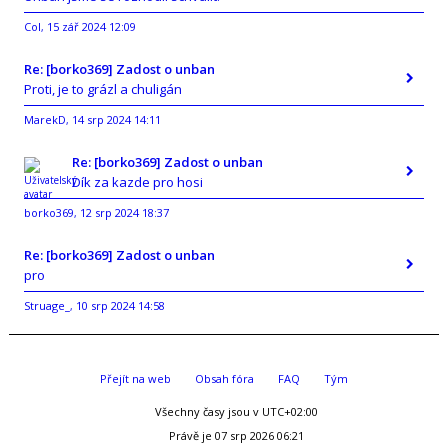
Col
15 zář 2024 12:09
,
Re: [borko369] Zadost o unban
Proti, je to grázl a chuligán
MarekD
14 srp 2024 14:11
,
Re: [borko369] Zadost o unban
Dík za kazde pro hosi
borko369
12 srp 2024 18:37
,
Re: [borko369] Zadost o unban
pro
Struage_
10 srp 2024 14:58
,
Přejít na web
Obsah fóra
FAQ
Tým
Všechny časy jsou v
UTC+02:00
Právě je 07 srp 2026 06:21