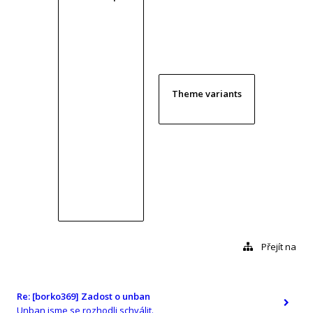
Theme variants
Přejít na
Re: [borko369] Zadost o unban
Unban jsme se rozhodli schválit.