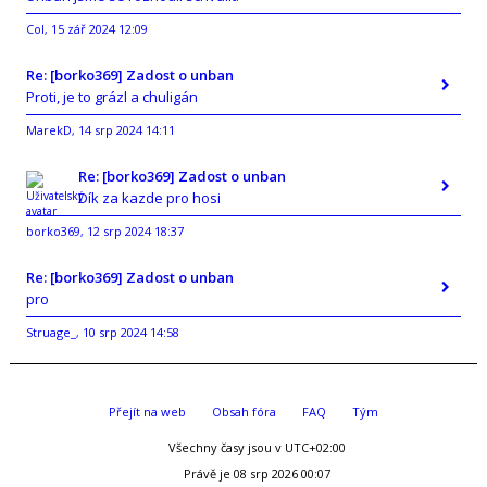
Col
15 zář 2024 12:09
,
Re: [borko369] Zadost o unban
Proti, je to grázl a chuligán
MarekD
14 srp 2024 14:11
,
Re: [borko369] Zadost o unban
Dík za kazde pro hosi
borko369
12 srp 2024 18:37
,
Re: [borko369] Zadost o unban
pro
Struage_
10 srp 2024 14:58
,
Přejít na web
Obsah fóra
FAQ
Tým
Všechny časy jsou v
UTC+02:00
Právě je 08 srp 2026 00:07