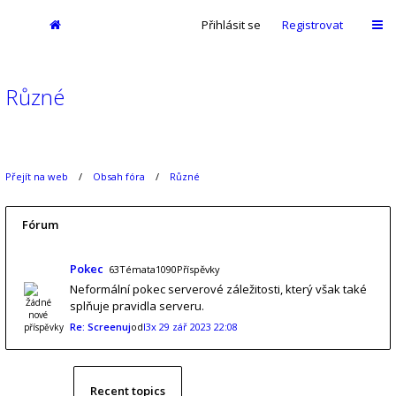
Přihlásit se
Registrovat
Různé
Přejít na web
Obsah fóra
Různé
Fórum
Pokec
63Témata1090Příspěvky
Neformální pokec serverové záležitosti, který však také
splňuje pravidla serveru.
Re: Screenuj
od
l3x
29 zář 2023 22:08
Recent topics