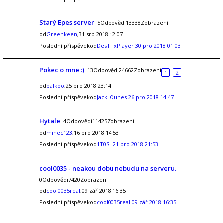
Starý Epes server
5Odpovědi13338Zobrazení
od
Greenkeen
,31 srp 2018 12:07
Poslední příspěvekod
DesTrixPlayer
30 pro 2018 01:03
Pokec o mne :)
13Odpovědi24662Zobrazení
1
2
od
palkoo
,25 pro 2018 23:14
Poslední příspěvekod
Jack_Ounes
26 pro 2018 14:47
Hytale
4Odpovědi11425Zobrazení
od
minec123
,16 pro 2018 14:53
Poslední příspěvekod
1T0S_
21 pro 2018 21:53
cool0035 - neakou dobu nebudu na serveru.
0Odpovědi7420Zobrazení
od
cool0035real
,09 zář 2018 16:35
Poslední příspěvekod
cool0035real
09 zář 2018 16:35