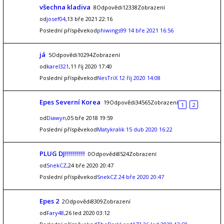
všechna kladiva
8Odpovědi12338Zobrazení
od
josef04
,13 bře 2021 22:16
Poslední příspěvekod
phiwings99
14 bře 2021 16:56
já
5Odpovědi10294Zobrazení
od
karel321
,11 říj 2020 17:40
Poslední příspěvekod
NesTriX
12 říj 2020 14:08
Epes Severní Korea
19Odpovědi34565Zobrazení
1
2
od
Diawyn
,05 bře 2018 19:59
Poslední příspěvekod
Matykralik
15 dub 2020 16:22
PLUG DJ!!!!!!!!!!
0Odpovědi8524Zobrazení
od
SnekCZ
,24 bře 2020 20:47
Poslední příspěvekod
SnekCZ
24 bře 2020 20:47
Epes 2
2Odpovědi8309Zobrazení
od
Fary48
,26 led 2020 03:12