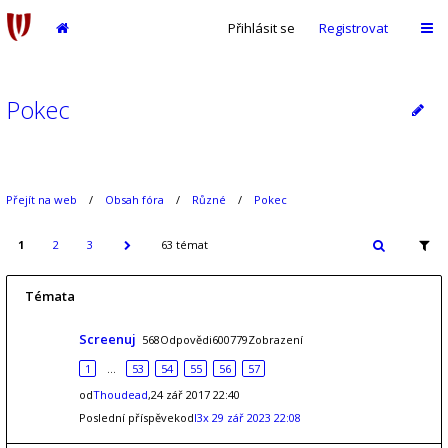
Přihlásit se
Registrovat
Pokec
Přejít na web
Obsah fóra
Různé
Pokec
1
2
3
63 témat
Témata
Screenuj
568Odpovědi600779Zobrazení
1
…
53
54
55
56
57
od
Thoudead
,24 zář 2017 22:40
Poslední příspěvekod
l3x
29 zář 2023 22:08