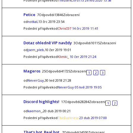
Poslední příspěvekod
TheDarkLord173
26 led 2020 13:58
Petice
7Odpovědi13846Zobrazení
od
notkal
,13 črc 2019 23:54
Poslední příspěvekod
ChrisC07
14 črc 2019 11:41
Dotaz ohledně VIP navždy
3Odpovědi10115Zobrazení
od
jsem_pleb
,10 čer 2019 19:01
Poslední příspěvekod
Klimki_
10 čer 2019 21:24
Mageros
25Odpovědi41725Zobrazení
1
2
3
od
NeverGuy
,30 led 2018 21:28
Poslední příspěvekod
NeverGuy
05 kvě 2019 19:05
Discord highlights!
17Odpovědi28284Zobrazení
1
2
od
kaemon_
,20 dub 2019 00:21
Poslední příspěvekod
TheDarkness
23 dub 2019 07:00
That's hot. Real hot.
7Odpovědi14550Zobrazení