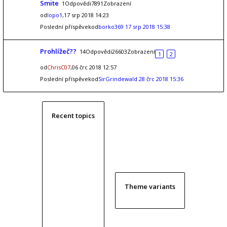
Smite
1Odpovědi7891Zobrazení
od
lopo1
,17 srp 2018 14:23
Poslední příspěvekod
borko369
17 srp 2018 15:38
Prohlížeč??
14Odpovědi26603Zobrazení
1
2
od
ChrisC07
,06 črc 2018 12:57
Poslední příspěvekod
SirGrindewald
28 črc 2018 15:36
Recent topics
Theme variants