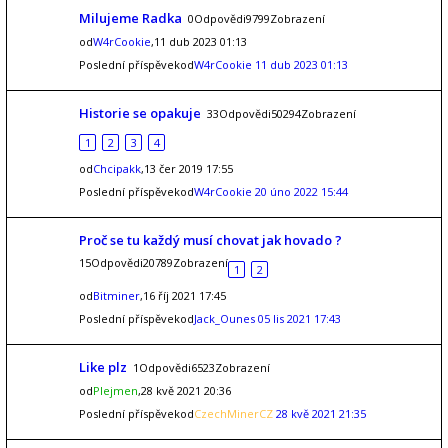
Milujeme Radka
0Odpovědi9799Zobrazení
od
W4rCookie
,11 dub 2023 01:13
Poslední příspěvekod
W4rCookie
11 dub 2023 01:13
Historie se opakuje
33Odpovědi50294Zobrazení
1
2
3
4
od
Chcipakk
,13 čer 2019 17:55
Poslední příspěvekod
W4rCookie
20 úno 2022 15:44
Proč se tu každý musí chovat jak hovado ?
15Odpovědi20789Zobrazení
1
2
od
Bitminer
,16 říj 2021 17:45
Poslední příspěvekod
Jack_Ounes
05 lis 2021 17:43
Like plz
1Odpovědi6523Zobrazení
od
Plejmen
,28 kvě 2021 20:36
Poslední příspěvekod
CzechMinerCZ
28 kvě 2021 21:35