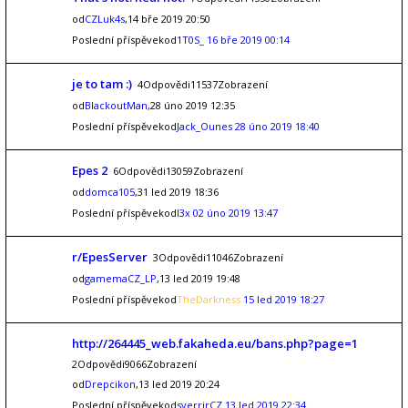
od
CZLuk4s
,14 bře 2019 20:50
Poslední příspěvekod
1T0S_
16 bře 2019 00:14
je to tam :)
4Odpovědi11537Zobrazení
od
BlackoutMan
,28 úno 2019 12:35
Poslední příspěvekod
Jack_Ounes
28 úno 2019 18:40
Epes 2
6Odpovědi13059Zobrazení
od
domca105
,31 led 2019 18:36
Poslední příspěvekod
l3x
02 úno 2019 13:47
r/EpesServer
3Odpovědi11046Zobrazení
od
gamemaCZ_LP
,13 led 2019 19:48
Poslední příspěvekod
TheDarkness
15 led 2019 18:27
http://264445_web.fakaheda.eu/bans.php?page=1
2Odpovědi9066Zobrazení
od
Drepcikon
,13 led 2019 20:24
Poslední příspěvekod
sverrirCZ
13 led 2019 22:34