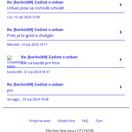
Re: [borko369] Zadost o unban
Unban jsme se rozhodli schválit.
Col
15 zář 2024 12:09
,
Re: [borko369] Zadost o unban
Proti, je to grázl a chuligán
MarekD
14 srp 2024 14:11
,
Re: [borko369] Zadost o unban
Dík za kazde pro hosi
borko369
12 srp 2024 18:37
,
Re: [borko369] Zadost o unban
pro
Struage_
10 srp 2024 14:58
,
Přejít na web
Obsah fóra
FAQ
Tým
Všechny časy jsou v
UTC+02:00