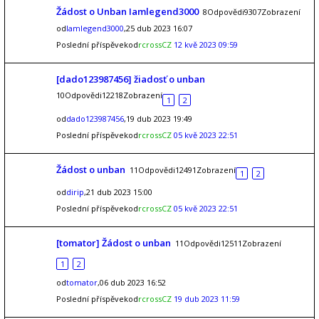
Žádost o Unban Iamlegend3000
8Odpovědi9307Zobrazení
od
Iamlegend3000
,25 dub 2023 16:07
Poslední příspěvekod
rcrossCZ
12 kvě 2023 09:59
[dado123987456] žiadosť o unban
10Odpovědi12218Zobrazení
1
2
od
dado123987456
,19 dub 2023 19:49
Poslední příspěvekod
rcrossCZ
05 kvě 2023 22:51
Žádost o unban
11Odpovědi12491Zobrazení
1
2
od
dirip
,21 dub 2023 15:00
Poslední příspěvekod
rcrossCZ
05 kvě 2023 22:51
[tomator] Žádost o unban
11Odpovědi12511Zobrazení
1
2
od
tomator
,06 dub 2023 16:52
Poslední příspěvekod
rcrossCZ
19 dub 2023 11:59