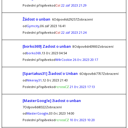
Poslední příspěvekod
Col
22 zář 2023 21:29
Žádost o unban
6Odpovědi29257Zobrazení
od
Gymcity
,06 zář 2023 16:41
Poslední příspěvekod
Col
22 zář 2023 21:24
[borko369] Zadost o unban
8Odpovědi43900Zobrazení
od
borko369
,13 črc 2023 04:54
Poslední příspěvekod
W4rCookie
26 črc 2023 20:17
[Spartakus31] Žiadosť o Unban
6Odpovědi7707Zobrazení
od
Nikeray31
,12 črc 2023 21:43
Poslední příspěvekod
rcrossCZ
21 črc 2023 17:13
[MasterGoogle] žiadost o unban
7Odpovědi8322Zobrazení
od
MasterGoogle
,03 črc 2023 14:00
Poslední příspěvekod
rcrossCZ
10 črc 2023 10:20