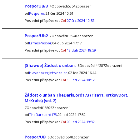
PosporUB/3
4Odpovědi5354Zobrazení
od
Posporos
,21 čer 2024 10:51
Poslední příspěvekod
Col
07 črc 2024 10:52
Pospor/Ub2
2Odpovědi18948Zobrazení
od
ErmesPospor
,04 dub 2024 17:17
Poslední příspěvekod
Col
18 dub 2024 18:59
[Shawue] Žádost o unban.
6Odpovědi44287Zobrazení
od
HlavonozecJeHvezdice
,02 led 2024 16:44
Poslední příspěvekod
Col
19 led 2024 18:12
Žádost o unban TheDarkLord173 (risa11, KrtkuvDort,
MrKrabs) [vol. 2]
7Odpovědi18805Zobrazení
od
TheDarkLord173
,02 led 2024 17:32
Poslední příspěvekod
Col
09 led 2024 19:32
Pospor/UB
6Odpovědi5640Zobrazení