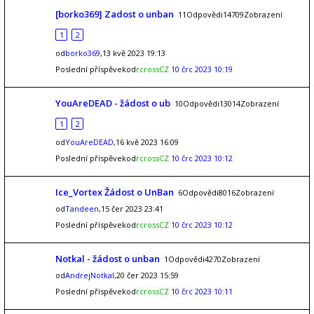
[borko369] Zadost o unban
11Odpovědi14709Zobrazení
1
2
od
borko369
,13 kvě 2023 19:13
Poslední příspěvekod
rcrossCZ
10 črc 2023 10:19
YouAreDEAD - žádost o ub
10Odpovědi13014Zobrazení
1
2
od
YouAreDEAD
,16 kvě 2023 16:09
Poslední příspěvekod
rcrossCZ
10 črc 2023 10:12
Ice_Vortex Žádost o UnBan
6Odpovědi8016Zobrazení
od
Tandeen
,15 čer 2023 23:41
Poslední příspěvekod
rcrossCZ
10 črc 2023 10:12
Notkal - žádost o unban
1Odpovědi4270Zobrazení
od
AndrejNotkal
,20 čer 2023 15:59
Poslední příspěvekod
rcrossCZ
10 črc 2023 10:11