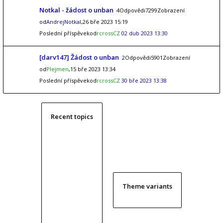
Notkal - žádost o unban
4Odpovědi7299Zobrazení
od
AndrejNotkal
,26 bře 2023 15:19
Poslední příspěvekod
rcrossCZ
02 dub 2023 13:30
[darv147] Žádost o unban
2Odpovědi5901Zobrazení
od
Plejmen
,15 bře 2023 13:34
Poslední příspěvekod
rcrossCZ
30 bře 2023 13:38
Recent topics
Theme variants