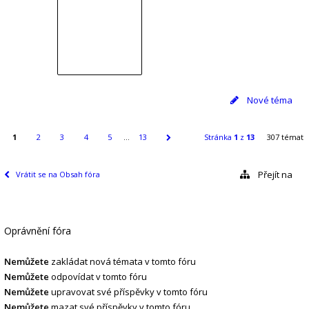
Nové téma
1
2
3
4
5
…
13
Stránka
1
z
13
307 témat
Přejít na
Vrátit se na Obsah fóra
Oprávnění fóra
Nemůžete
zakládat nová témata v tomto fóru
Nemůžete
odpovídat v tomto fóru
Nemůžete
upravovat své příspěvky v tomto fóru
Nemůžete
mazat své příspěvky v tomto fóru