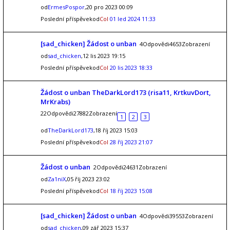
od
ErmesPospor
,20 pro 2023 00:09
Poslední příspěvekod
Col
01 led 2024 11:33
[sad_chicken] Žádost o unban
4Odpovědi4653Zobrazení
od
sad_chicken
,12 lis 2023 19:15
Poslední příspěvekod
Col
20 lis 2023 18:33
Žádost o unban TheDarkLord173 (risa11, KrtkuvDort,
MrKrabs)
22Odpovědi27882Zobrazení
1
2
3
od
TheDarkLord173
,18 říj 2023 15:03
Poslední příspěvekod
Col
28 říj 2023 21:07
Žádost o unban
2Odpovědi24631Zobrazení
od
Za1niX
,05 říj 2023 23:02
Poslední příspěvekod
Col
18 říj 2023 15:08
[sad_chicken] Žádost o unban
4Odpovědi39553Zobrazení
od
sad_chicken
,09 zář 2023 15:37