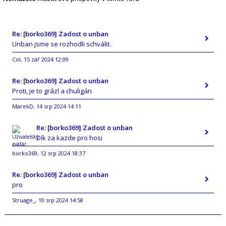
Re: [borko369] Zadost o unban
Unban jsme se rozhodli schválit.
Col
15 zář 2024 12:09
,
Re: [borko369] Zadost o unban
Proti, je to grázl a chuligán
MarekD
14 srp 2024 14:11
,
Re: [borko369] Zadost o unban
Dík za kazde pro hosi
borko369
12 srp 2024 18:37
,
Re: [borko369] Zadost o unban
pro
Struage_
10 srp 2024 14:58
,