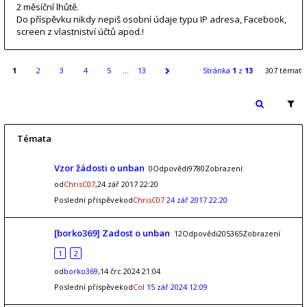
2 měsíční lhůtě.
Do příspěvku nikdy nepiš osobní údaje typu IP adresa, Facebook,
screen z vlastniství účtů apod.!
1
2
3
4
5
…
13
Stránka
1
z
13
307 témat
Témata
Vzor žádosti o unban
0Odpovědi9780Zobrazení
od
ChrisC07
,24 zář 2017 22:20
Poslední příspěvekod
ChrisC07
24 zář 2017 22:20
[borko369] Zadost o unban
12Odpovědi205365Zobrazení
1
2
od
borko369
,14 črc 2024 21:04
Poslední příspěvekod
Col
15 zář 2024 12:09