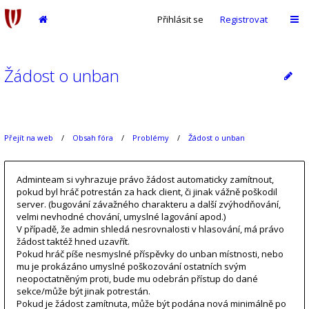
Přihlásit se
Registrovat
Žádost o unban
Přejít na web
Obsah fóra
Problémy
Žádost o unban
Adminteam si vyhrazuje právo žádost automaticky zamítnout,
pokud byl hráč potrestán za hack client, či jinak vážně poškodil
server. (bugování závažného charakteru a další zvýhodňování,
velmi nevhodné chování, umyslné lagování apod.)
V případě, že admin shledá nesrovnalosti v hlasování, má právo
žádost taktéž hned uzavřít.
Pokud hráč píše nesmyslné příspěvky do unban místnosti, nebo
mu je prokázáno umyslné poškozování ostatních svým
neopoctatněným proti, bude mu odebrán přístup do dané
sekce/může být jinak potrestán.
Pokud je žádost zamítnuta, může být podána nová minimálně po