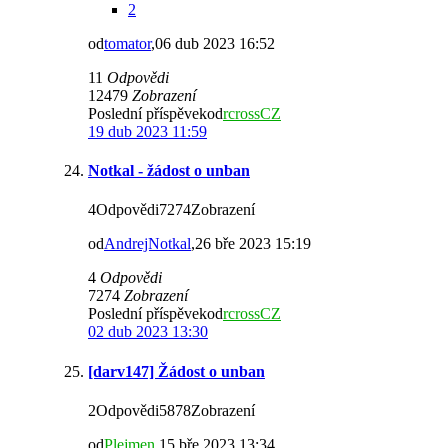
2
od
tomator
,06 dub 2023 16:52
11
Odpovědi
12479
Zobrazení
Poslední příspěvekod
rcrossCZ
19 dub 2023 11:59
Notkal - žádost o unban
4Odpovědi7274Zobrazení
od
AndrejNotkal
,26 bře 2023 15:19
4
Odpovědi
7274
Zobrazení
Poslední příspěvekod
rcrossCZ
02 dub 2023 13:30
[darv147] Žádost o unban
2Odpovědi5878Zobrazení
od
Plejmen
,15 bře 2023 13:34