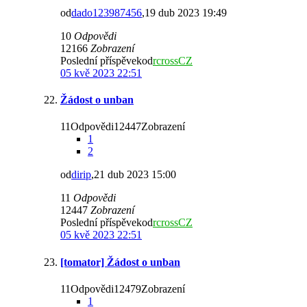
od
dado123987456
,19 dub 2023 19:49
10
Odpovědi
12166
Zobrazení
Poslední příspěvekod
rcrossCZ
05 kvě 2023 22:51
Žádost o unban
11Odpovědi12447Zobrazení
1
2
od
dirip
,21 dub 2023 15:00
11
Odpovědi
12447
Zobrazení
Poslední příspěvekod
rcrossCZ
05 kvě 2023 22:51
[tomator] Žádost o unban
11Odpovědi12479Zobrazení
1