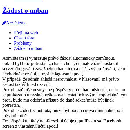
Žádost o unban
Nové téma
Přejít na web
Obsah fóra
Problémy
Žádost o unban
Adminteam si vyhrazuje právo žádost automaticky zamítnout,
pokud byl hráč potrestán za hack client, či jinak vážně poškodil
server. (bugování závažného charakteru a další zvýhodňování, velmi
nevhodné chování, umyslné lagování apod.)
V případě, že admin shledá nesrovnalosti v hlasování, má právo
žádost taktéž hned uzavřít.
Pokud hráč píše nesmyslné příspěvky do unban místnosti, nebo mu
je prokázáno umyslné poškozování ostatních svým neopoctatněným
proti, bude mu odebrán přístup do dané sekce/může být jinak
potrestán.
Pokud je žádost zamítnuta, může být podána nová minimálně po 2
měsíční lhůtě.
Do příspěvku nikdy nepiš osobní údaje typu IP adresa, Facebook,
screen z vlastniství účtů apod.!