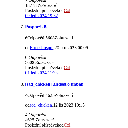
7
Odpovědi
18778
Zobrazení
Poslední příspěvekod
Col
09 led 2024 19:32
Pospor/UB
6Odpovědi5608Zobrazení
od
ErmesPospor
,20 pro 2023 00:09
6
Odpovědi
5608
Zobrazení
Poslední příspěvekod
Col
01 led 2024 11:33
[sad_chicken] Žádost o unban
4Odpovědi4625Zobrazení
od
sad_chicken
,12 lis 2023 19:15
4
Odpovědi
4625
Zobrazení
Poslední příspěvekod
Col