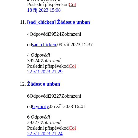
Poslední příspěvekod
Col
18 říj 2023 15:08
[sad_chicken] Žádost o unban
4Odpovědi39524Zobrazení
od
sad_chicken
,09 zář 2023 15:37
4
Odpovědi
39524
Zobrazení
Poslední příspěvekod
Col
22 zář 2023 21:29
Žádost o unban
6Odpovědi29227Zobrazení
od
Gymcity
,06 zář 2023 16:41
6
Odpovědi
29227
Zobrazení
Poslední příspěvekod
Col
22 zář 2023 21:24