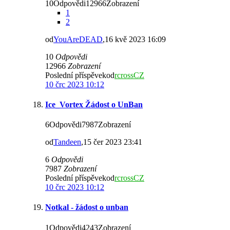
10Odpovědi12966Zobrazení
1
2
od
YouAreDEAD
,16 kvě 2023 16:09
10
Odpovědi
12966
Zobrazení
Poslední příspěvekod
rcrossCZ
10 črc 2023 10:12
Ice_Vortex Žádost o UnBan
6Odpovědi7987Zobrazení
od
Tandeen
,15 čer 2023 23:41
6
Odpovědi
7987
Zobrazení
Poslední příspěvekod
rcrossCZ
10 črc 2023 10:12
Notkal - žádost o unban
1Odpovědi4243Zobrazení