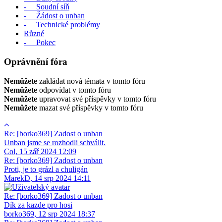
- Soudní síň
- Žádost o unban
- Technické problémy
Různé
- Pokec
Oprávnění fóra
Nemůžete
zakládat nová témata v tomto fóru
Nemůžete
odpovídat v tomto fóru
Nemůžete
upravovat své příspěvky v tomto fóru
Nemůžete
mazat své příspěvky v tomto fóru
Re: [borko369] Zadost o unban
Unban jsme se rozhodli schválit.
Col
,
15 zář 2024 12:09
Re: [borko369] Zadost o unban
Proti, je to grázl a chuligán
MarekD
,
14 srp 2024 14:11
Re: [borko369] Zadost o unban
Dík za kazde pro hosi
borko369
,
12 srp 2024 18:37