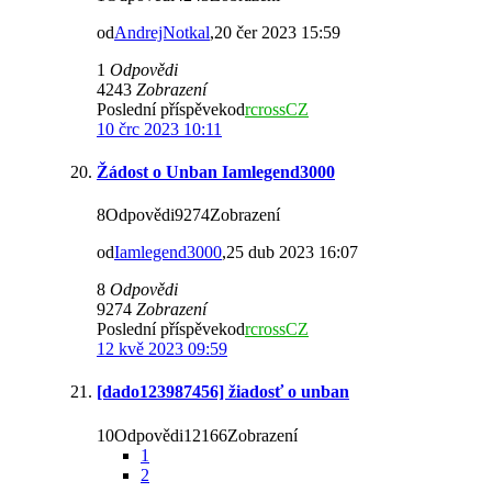
od
AndrejNotkal
,20 čer 2023 15:59
1
Odpovědi
4243
Zobrazení
Poslední příspěvekod
rcrossCZ
10 črc 2023 10:11
Žádost o Unban Iamlegend3000
8Odpovědi9274Zobrazení
od
Iamlegend3000
,25 dub 2023 16:07
8
Odpovědi
9274
Zobrazení
Poslední příspěvekod
rcrossCZ
12 kvě 2023 09:59
[dado123987456] žiadosť o unban
10Odpovědi12166Zobrazení
1
2