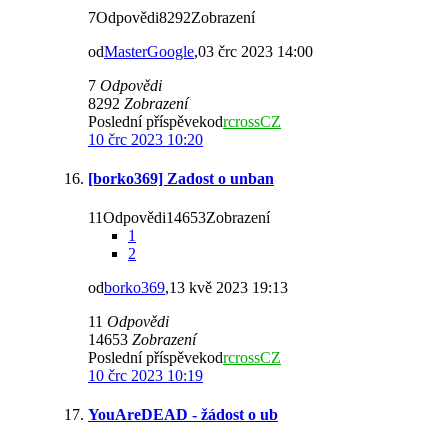
7Odpovědi8292Zobrazení
od
MasterGoogle
,03 črc 2023 14:00
7
Odpovědi
8292
Zobrazení
Poslední příspěvekod
rcrossCZ
10 črc 2023 10:20
[borko369] Zadost o unban
11Odpovědi14653Zobrazení
1
2
od
borko369
,13 kvě 2023 19:13
11
Odpovědi
14653
Zobrazení
Poslední příspěvekod
rcrossCZ
10 črc 2023 10:19
YouAreDEAD - žádost o ub