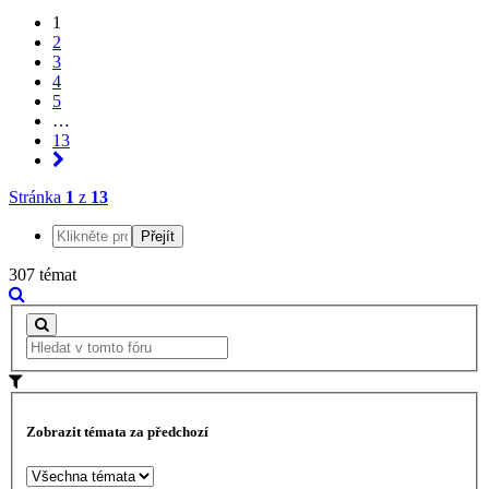
1
2
3
4
5
…
13
Stránka
1
z
13
307 témat
Zobrazit témata za předchozí