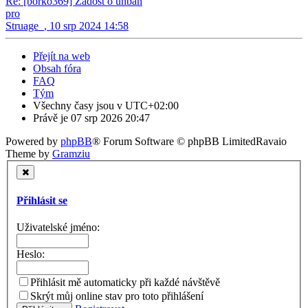
Re: [borko369] Zadost o unban
pro
Struage_
,
10 srp 2024 14:58
Přejít na web
Obsah fóra
FAQ
Tým
Všechny časy jsou v
UTC+02:00
Právě je 07 srp 2026 20:47
Powered by
phpBB
® Forum Software © phpBB Limited
Ravaio
Theme by
Gramziu
Přihlásit se
Uživatelské jméno:
Heslo:
Přihlásit mě automaticky při každé návštěvě
Skrýt můj online stav pro toto přihlášení