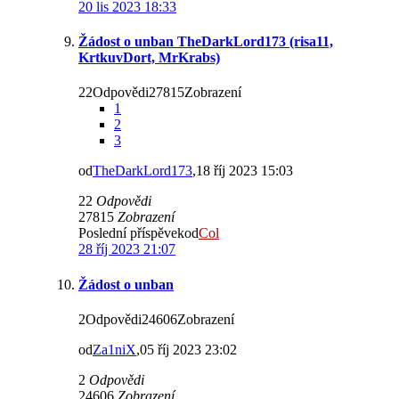
20 lis 2023 18:33
Žádost o unban TheDarkLord173 (risa11,
KrtkuvDort, MrKrabs)
22Odpovědi27815Zobrazení
1
2
3
od
TheDarkLord173
,18 říj 2023 15:03
22
Odpovědi
27815
Zobrazení
Poslední příspěvekod
Col
28 říj 2023 21:07
Žádost o unban
2Odpovědi24606Zobrazení
od
Za1niX
,05 říj 2023 23:02
2
Odpovědi
24606
Zobrazení