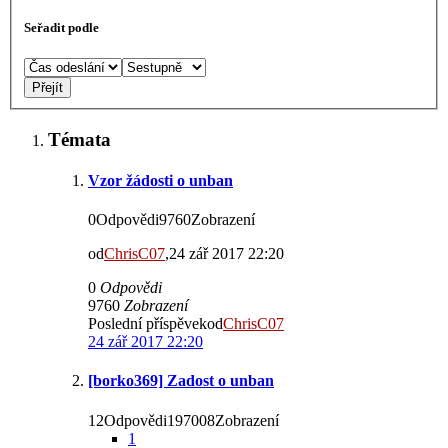
Seřadit podle
Témata
Vzor žádosti o unban
0Odpovědi9760Zobrazení
od
ChrisC07
,24 zář 2017 22:20
0
Odpovědi
9760
Zobrazení
Poslední příspěvekod
ChrisC07
24 zář 2017 22:20
[borko369] Zadost o unban
12Odpovědi197008Zobrazení
1