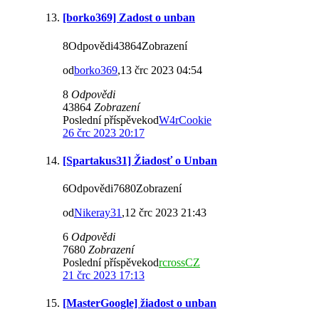
[borko369] Zadost o unban
8Odpovědi43864Zobrazení
od
borko369
,13 črc 2023 04:54
8
Odpovědi
43864
Zobrazení
Poslední příspěvekod
W4rCookie
26 črc 2023 20:17
[Spartakus31] Žiadosť o Unban
6Odpovědi7680Zobrazení
od
Nikeray31
,12 črc 2023 21:43
6
Odpovědi
7680
Zobrazení
Poslední příspěvekod
rcrossCZ
21 črc 2023 17:13
[MasterGoogle] žiadost o unban