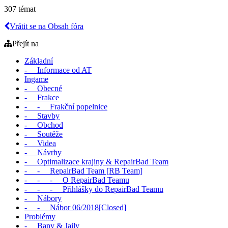
307 témat
Vrátit se na Obsah fóra
Přejít na
Základní
- Informace od AT
Ingame
- Obecné
- Frakce
- - Frakční popelnice
- Stavby
- Obchod
- Soutěže
- Videa
- Návrhy
- Optimalizace krajiny & RepairBad Team
- - RepairBad Team [RB Team]
- - - O RepairBad Teamu
- - - Přihlášky do RepairBad Teamu
- Nábory
- - Nábor 06/2018[Closed]
Problémy
- Bany & Jaily