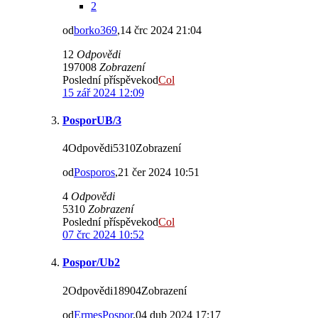
2
od
borko369
,14 črc 2024 21:04
12
Odpovědi
197008
Zobrazení
Poslední příspěvekod
Col
15 zář 2024 12:09
PosporUB/3
4Odpovědi5310Zobrazení
od
Posporos
,21 čer 2024 10:51
4
Odpovědi
5310
Zobrazení
Poslední příspěvekod
Col
07 črc 2024 10:52
Pospor/Ub2
2Odpovědi18904Zobrazení
od
ErmesPospor
,04 dub 2024 17:17