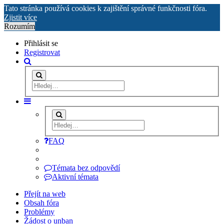
Tato stránka používá cookies k zajištění správné funkčnosti fóra.
Zjistit více
Rozumím
Přihlásit se
Registrovat
FAQ
Témata bez odpovědí
Aktivní témata
Přejít na web
Obsah fóra
Problémy
Žádost o unban