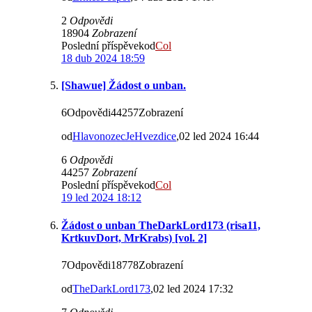
2
Odpovědi
18904
Zobrazení
Poslední příspěvekod
Col
18 dub 2024 18:59
[Shawue] Žádost o unban.
6Odpovědi44257Zobrazení
od
HlavonozecJeHvezdice
,02 led 2024 16:44
6
Odpovědi
44257
Zobrazení
Poslední příspěvekod
Col
19 led 2024 18:12
Žádost o unban TheDarkLord173 (risa11,
KrtkuvDort, MrKrabs) [vol. 2]
7Odpovědi18778Zobrazení
od
TheDarkLord173
,02 led 2024 17:32