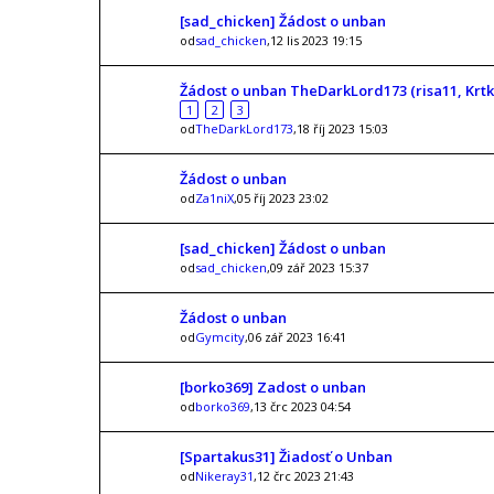
[sad_chicken] Žádost o unban
od
sad_chicken
,12 lis 2023 19:15
Žádost o unban TheDarkLord173 (risa11, Krt
1
2
3
od
TheDarkLord173
,18 říj 2023 15:03
Žádost o unban
od
Za1niX
,05 říj 2023 23:02
[sad_chicken] Žádost o unban
od
sad_chicken
,09 zář 2023 15:37
Žádost o unban
od
Gymcity
,06 zář 2023 16:41
[borko369] Zadost o unban
od
borko369
,13 črc 2023 04:54
[Spartakus31] Žiadosť o Unban
od
Nikeray31
,12 črc 2023 21:43