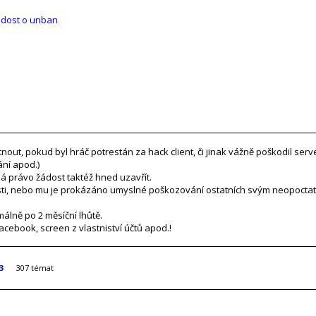
dost o unban
ut, pokud byl hráč potrestán za hack client, či jinak vážně poškodil ser
ní apod.)
á právo žádost taktéž hned uzavřít.
ti, nebo mu je prokázáno umyslné poškozování ostatních svým neopocta
álně po 2 měsíční lhůtě.
acebook, screen z vlastniství účtů apod.!
3
307 témat