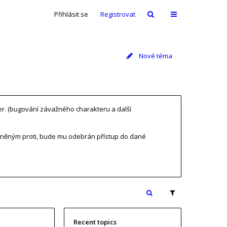
Přihlásit se
Registrovat
Nové téma
ver. (bugování závažného charakteru a další
tněným proti, bude mu odebrán přístup do dané
Recent topics