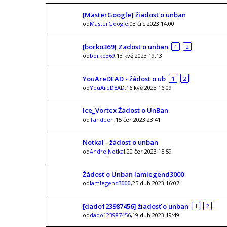
[MasterGoogle] žiadost o unban
od
MasterGoogle
,03 črc 2023 14:00
[borko369] Zadost o unban
1
2
od
borko369
,13 kvě 2023 19:13
YouAreDEAD - žádost o ub
1
2
od
YouAreDEAD
,16 kvě 2023 16:09
Ice_Vortex Žádost o UnBan
od
Tandeen
,15 čer 2023 23:41
Notkal - žádost o unban
od
AndrejNotkal
,20 čer 2023 15:59
Žádost o Unban Iamlegend3000
od
Iamlegend3000
,25 dub 2023 16:07
[dado123987456] žiadosť o unban
1
2
od
dado123987456
,19 dub 2023 19:49