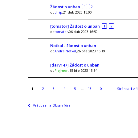
Žádost o unban
1
2
od
dirip
,21 dub 2023 15:00
[tomator] Žádost o unban
1
2
od
tomator
,06 dub 2023 16:52
Notkal - žádost o unban
od
AndrejNotkal
,26 bře 2023 15:19
[darv147] Žádost o unban
od
Plejmen
,15 bře 2023 13:34
1
2
3
4
5
…
13
Stránka
1
z
1
Vrátit se na Obsah fóra