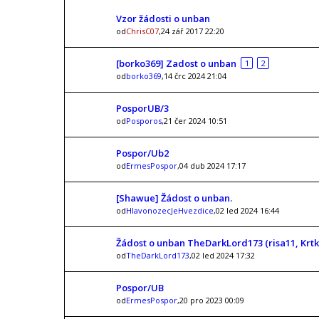
Vzor žádosti o unban
od
ChrisC07
,24 zář 2017 22:20
[borko369] Zadost o unban
1
2
od
borko369
,14 črc 2024 21:04
PosporUB/3
od
Posporos
,21 čer 2024 10:51
Pospor/Ub2
od
ErmesPospor
,04 dub 2024 17:17
[Shawue] Žádost o unban.
od
HlavonozecJeHvezdice
,02 led 2024 16:44
Žádost o unban TheDarkLord173 (risa11, Krtku
od
TheDarkLord173
,02 led 2024 17:32
Pospor/UB
od
ErmesPospor
,20 pro 2023 00:09