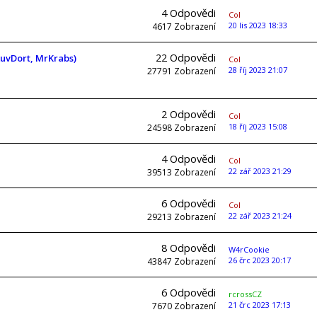
4
Odpovědi
Col
20 lis 2023 18:33
4617
Zobrazení
22
Odpovědi
kuvDort, MrKrabs)
Col
28 říj 2023 21:07
27791
Zobrazení
2
Odpovědi
Col
18 říj 2023 15:08
24598
Zobrazení
4
Odpovědi
Col
22 zář 2023 21:29
39513
Zobrazení
6
Odpovědi
Col
22 zář 2023 21:24
29213
Zobrazení
8
Odpovědi
W4rCookie
26 črc 2023 20:17
43847
Zobrazení
6
Odpovědi
rcrossCZ
21 črc 2023 17:13
7670
Zobrazení