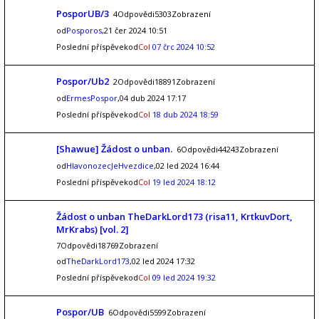
PosporUB/3
4Odpovědi5303Zobrazení
od
Posporos
,21 čer 2024 10:51
Poslední příspěvekod
Col
07 črc 2024 10:52
Pospor/Ub2
2Odpovědi18891Zobrazení
od
ErmesPospor
,04 dub 2024 17:17
Poslední příspěvekod
Col
18 dub 2024 18:59
[Shawue] Žádost o unban.
6Odpovědi44243Zobrazení
od
HlavonozecJeHvezdice
,02 led 2024 16:44
Poslední příspěvekod
Col
19 led 2024 18:12
Žádost o unban TheDarkLord173 (risa11, KrtkuvDort,
MrKrabs) [vol. 2]
7Odpovědi18769Zobrazení
od
TheDarkLord173
,02 led 2024 17:32
Poslední příspěvekod
Col
09 led 2024 19:32
Pospor/UB
6Odpovědi5599Zobrazení