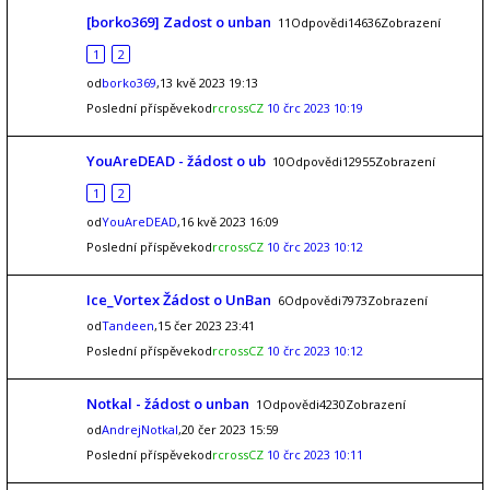
[borko369] Zadost o unban
11Odpovědi14636Zobrazení
1
2
od
borko369
,13 kvě 2023 19:13
Poslední příspěvekod
rcrossCZ
10 črc 2023 10:19
YouAreDEAD - žádost o ub
10Odpovědi12955Zobrazení
1
2
od
YouAreDEAD
,16 kvě 2023 16:09
Poslední příspěvekod
rcrossCZ
10 črc 2023 10:12
Ice_Vortex Žádost o UnBan
6Odpovědi7973Zobrazení
od
Tandeen
,15 čer 2023 23:41
Poslední příspěvekod
rcrossCZ
10 črc 2023 10:12
Notkal - žádost o unban
1Odpovědi4230Zobrazení
od
AndrejNotkal
,20 čer 2023 15:59
Poslední příspěvekod
rcrossCZ
10 črc 2023 10:11