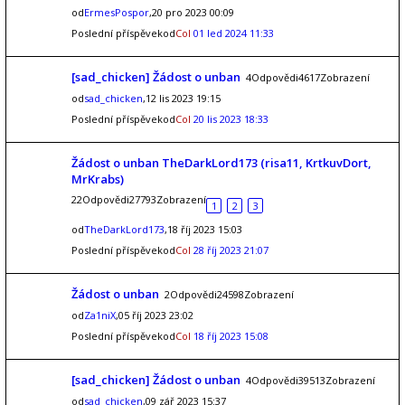
od
ErmesPospor
,20 pro 2023 00:09
Poslední příspěvekod
Col
01 led 2024 11:33
[sad_chicken] Žádost o unban
4Odpovědi4617Zobrazení
od
sad_chicken
,12 lis 2023 19:15
Poslední příspěvekod
Col
20 lis 2023 18:33
Žádost o unban TheDarkLord173 (risa11, KrtkuvDort,
MrKrabs)
22Odpovědi27793Zobrazení
1
2
3
od
TheDarkLord173
,18 říj 2023 15:03
Poslední příspěvekod
Col
28 říj 2023 21:07
Žádost o unban
2Odpovědi24598Zobrazení
od
Za1niX
,05 říj 2023 23:02
Poslední příspěvekod
Col
18 říj 2023 15:08
[sad_chicken] Žádost o unban
4Odpovědi39513Zobrazení
od
sad_chicken
,09 zář 2023 15:37