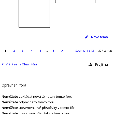
Nové téma
1
2
3
4
5
…
13
Stránka
1
z
13
307 témat
Přejít na
Vrátit se na Obsah fóra
Oprávnění fóra
Nemůžete
zakládat nová témata v tomto fóru
Nemůžete
odpovídat v tomto fóru
Nemůžete
upravovat své příspěvky v tomto fóru
Nemůžete
mazat své příspěvky v tomto fóru