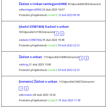
Žádost o Unban Iamlegend3000
8Odpovědi9259Zobrazení
od
Iamlegend3000
,25 dub 2023 16:07
Poslední příspěvekod
rcrossCZ
12 kvě 2023 09:59
[dado123987456] žiadosť o unban
10Odpovědi12159Zobrazení
1
2
od
dado123987456
,19 dub 2023 19:49
Poslední příspěvekod
rcrossCZ
05 kvě 2023 22:51
Žádost o unban
11Odpovědi12438Zobrazení
1
2
od
dirip
,21 dub 2023 15:00
Poslední příspěvekod
rcrossCZ
05 kvě 2023 22:51
[tomator] Žádost o unban
11Odpovědi12467Zobrazení
1
2
od
tomator
,06 dub 2023 16:52
Poslední příspěvekod
rcrossCZ
19 dub 2023 11:59