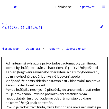
Přihlásit se
Registrovat
Žádost o unban
Přejít na web
Obsah fóra
Problémy
Žádost o unban
Adminteam si vyhrazuje právo žádost automaticky zamítnout,
pokud byl hráč potrestán za hack client, či jinak vážně poškodil
server. (bugování závažného charakteru a další zvýhodňování,
velmi nevhodné chování, umyslné lagování apod.)
V případě, že admin shledá nesrovnalosti v hlasování, má právo
žádost taktéž hned uzavřít.
Pokud hráč píše nesmyslné příspěvky do unban místnosti, nebo
mu je prokázáno umyslné poškozování ostatních svým
neopoctatněným proti, bude mu odebrán přístup do dané
sekce/může být jinak potrestán.
Pokud je žádost zamítnuta, může být podána nová minimálně po