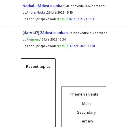
Notkal - žádost o unban
4Odpovědi7266Zobrazení
od
AndrejNotkal
,26 bře 2023 15:19
Poslední příspěvekod
rcrossCZ
02 dub 2023 13:30
[darv147] Žádost o unban
2Odpovědi5871Zobrazení
od
Plejmen
,15 bře 2023 13:34
Poslední příspěvekod
rcrossCZ
30 bře 2023 13:38
Recent topics
Theme variants
Main
Secondary
Tertiary