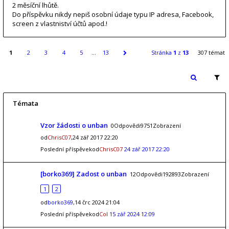
2 měsíční lhůtě.
Do příspěvku nikdy nepiš osobní údaje typu IP adresa, Facebook,
screen z vlastniství účtů apod.!
1
2
3
4
5
…
13
Stránka
1
z
13
307 témat
Témata
Vzor žádosti o unban
0Odpovědi9751Zobrazení
od
ChrisC07
,24 zář 2017 22:20
Poslední příspěvekod
ChrisC07
24 zář 2017 22:20
[borko369] Zadost o unban
12Odpovědi192893Zobrazení
1
2
od
borko369
,14 črc 2024 21:04
Poslední příspěvekod
Col
15 zář 2024 12:09