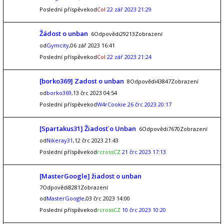
Poslední příspěvekod
Col
22 zář 2023 21:29
Žádost o unban
6Odpovědi29213Zobrazení
od
Gymcity
,06 zář 2023 16:41
Poslední příspěvekod
Col
22 zář 2023 21:24
[borko369] Zadost o unban
8Odpovědi43847Zobrazení
od
borko369
,13 črc 2023 04:54
Poslední příspěvekod
W4rCookie
26 črc 2023 20:17
[Spartakus31] Žiadosť o Unban
6Odpovědi7670Zobrazení
od
Nikeray31
,12 črc 2023 21:43
Poslední příspěvekod
rcrossCZ
21 črc 2023 17:13
[MasterGoogle] žiadost o unban
7Odpovědi8281Zobrazení
od
MasterGoogle
,03 črc 2023 14:00
Poslední příspěvekod
rcrossCZ
10 črc 2023 10:20