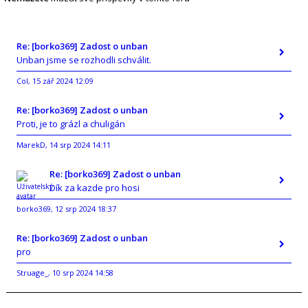
Re: [borko369] Zadost o unban
Unban jsme se rozhodli schválit.
Col
15 zář 2024 12:09
,
Re: [borko369] Zadost o unban
Proti, je to grázl a chuligán
MarekD
14 srp 2024 14:11
,
Re: [borko369] Zadost o unban
Dík za kazde pro hosi
borko369
12 srp 2024 18:37
,
Re: [borko369] Zadost o unban
pro
Struage_
10 srp 2024 14:58
,