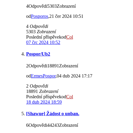
4Odpovědi5303Zobrazení
od
Posporos
,21 čer 2024 10:51
4
Odpovědi
5303
Zobrazení
Poslední příspěvekod
Col
07 črc 2024 10:52
Pospor/Ub2
2Odpovědi18891Zobrazení
od
ErmesPospor
,04 dub 2024 17:17
2
Odpovědi
18891
Zobrazení
Poslední příspěvekod
Col
18 dub 2024 18:59
[Shawue] Žádost o unban.
6Odpovědi44243Zobrazení