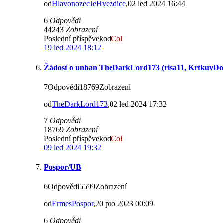
od
HlavonozecJeHvezdice
,02 led 2024 16:44
6
Odpovědi
44243
Zobrazení
Poslední příspěvekod
Col
19 led 2024 18:12
Žádost o unban TheDarkLord173 (risa11, KrtkuvDort
7Odpovědi18769Zobrazení
od
TheDarkLord173
,02 led 2024 17:32
7
Odpovědi
18769
Zobrazení
Poslední příspěvekod
Col
09 led 2024 19:32
Pospor/UB
6Odpovědi5599Zobrazení
od
ErmesPospor
,20 pro 2023 00:09
6
Odpovědi