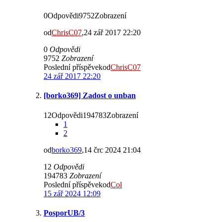
0Odpovědi9752Zobrazení
od
ChrisC07
,24 zář 2017 22:20
0
Odpovědi
9752
Zobrazení
Poslední příspěvekod
ChrisC07
24 zář 2017 22:20
[borko369] Zadost o unban
12Odpovědi194783Zobrazení
1
2
od
borko369
,14 črc 2024 21:04
12
Odpovědi
194783
Zobrazení
Poslední příspěvekod
Col
15 zář 2024 12:09
PosporUB/3