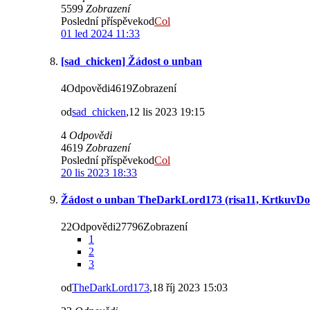
5599
Zobrazení
Poslední příspěvekod
Col
01 led 2024 11:33
[sad_chicken] Žádost o unban
4Odpovědi4619Zobrazení
od
sad_chicken
,12 lis 2023 19:15
4
Odpovědi
4619
Zobrazení
Poslední příspěvekod
Col
20 lis 2023 18:33
Žádost o unban TheDarkLord173 (risa11, KrtkuvDo
22Odpovědi27796Zobrazení
1
2
3
od
TheDarkLord173
,18 říj 2023 15:03