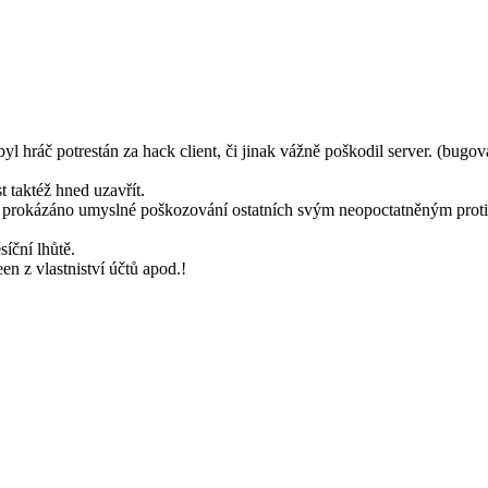
 hráč potrestán za hack client, či jinak vážně poškodil server. (bugo
 taktéž hned uzavřít.
e prokázáno umyslné poškozování ostatních svým neopoctatněným proti
íční lhůtě.
n z vlastniství účtů apod.!