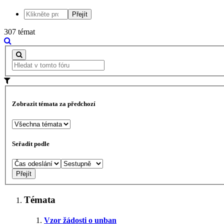
307 témat
Zobrazit témata za předchozí
Seřadit podle
Témata
Vzor žádosti o unban