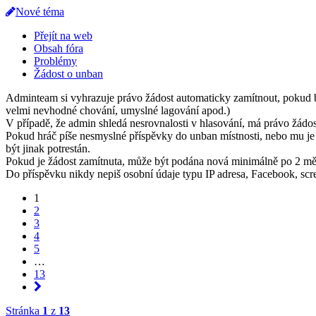
Nové téma
Přejít na web
Obsah fóra
Problémy
Žádost o unban
Adminteam si vyhrazuje právo žádost automaticky zamítnout, pokud byl
velmi nevhodné chování, umyslné lagování apod.)
V případě, že admin shledá nesrovnalosti v hlasování, má právo žádost
Pokud hráč píše nesmyslné příspěvky do unban místnosti, nebo mu j
být jinak potrestán.
Pokud je žádost zamítnuta, může být podána nová minimálně po 2 měs
Do příspěvku nikdy nepiš osobní údaje typu IP adresa, Facebook, scree
1
2
3
4
5
…
13
Stránka
1
z
13