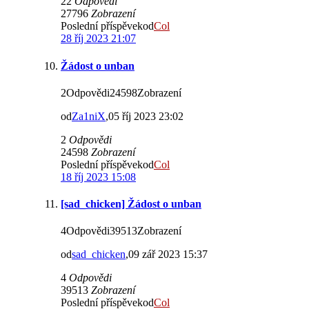
22
Odpovědi
27796
Zobrazení
Poslední příspěvekod
Col
28 říj 2023 21:07
Žádost o unban
2Odpovědi24598Zobrazení
od
Za1niX
,05 říj 2023 23:02
2
Odpovědi
24598
Zobrazení
Poslední příspěvekod
Col
18 říj 2023 15:08
[sad_chicken] Žádost o unban
4Odpovědi39513Zobrazení
od
sad_chicken
,09 zář 2023 15:37
4
Odpovědi
39513
Zobrazení
Poslední příspěvekod
Col