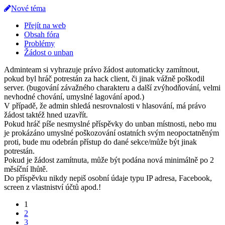
Nové téma
Přejít na web
Obsah fóra
Problémy
Žádost o unban
Adminteam si vyhrazuje právo žádost automaticky zamítnout,
pokud byl hráč potrestán za hack client, či jinak vážně poškodil
server. (bugování závažného charakteru a další zvýhodňování, velmi
nevhodné chování, umyslné lagování apod.)
V případě, že admin shledá nesrovnalosti v hlasování, má právo
žádost taktéž hned uzavřít.
Pokud hráč píše nesmyslné příspěvky do unban místnosti, nebo mu
je prokázáno umyslné poškozování ostatních svým neopoctatněným
proti, bude mu odebrán přístup do dané sekce/může být jinak
potrestán.
Pokud je žádost zamítnuta, může být podána nová minimálně po 2
měsíční lhůtě.
Do příspěvku nikdy nepiš osobní údaje typu IP adresa, Facebook,
screen z vlastniství účtů apod.!
1
2
3