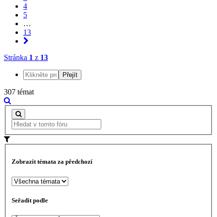
4
5
…
13
Stránka
1
z
13
307 témat
Zobrazit témata za předchozí
Seřadit podle