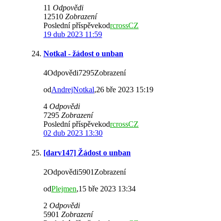
11
Odpovědi
12510
Zobrazení
Poslední příspěvekod
rcrossCZ
19 dub 2023 11:59
Notkal - žádost o unban
4Odpovědi7295Zobrazení
od
AndrejNotkal
,26 bře 2023 15:19
4
Odpovědi
7295
Zobrazení
Poslední příspěvekod
rcrossCZ
02 dub 2023 13:30
[darv147] Žádost o unban
2Odpovědi5901Zobrazení
od
Plejmen
,15 bře 2023 13:34
2
Odpovědi
5901
Zobrazení