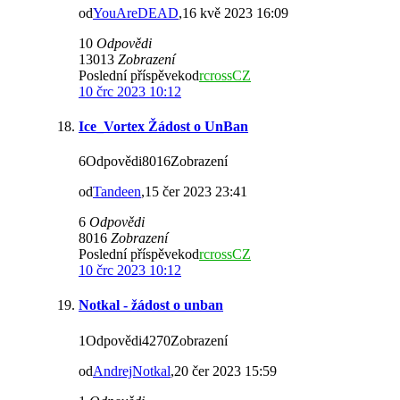
od
YouAreDEAD
,16 kvě 2023 16:09
10
Odpovědi
13013
Zobrazení
Poslední příspěvekod
rcrossCZ
10 črc 2023 10:12
Ice_Vortex Žádost o UnBan
6Odpovědi8016Zobrazení
od
Tandeen
,15 čer 2023 23:41
6
Odpovědi
8016
Zobrazení
Poslední příspěvekod
rcrossCZ
10 črc 2023 10:12
Notkal - žádost o unban
1Odpovědi4270Zobrazení
od
AndrejNotkal
,20 čer 2023 15:59