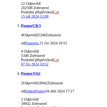
12
Odpovědi
202508
Zobrazení
Poslední příspěvekod
Col
15 zář 2024 12:09
PosporUB/3
4Odpovědi5346Zobrazení
od
Posporos
,21 čer 2024 10:51
4
Odpovědi
5346
Zobrazení
Poslední příspěvekod
Col
07 črc 2024 10:52
Pospor/Ub2
2Odpovědi18942Zobrazení
od
ErmesPospor
,04 dub 2024 17:17
2
Odpovědi
18942
Zobrazení