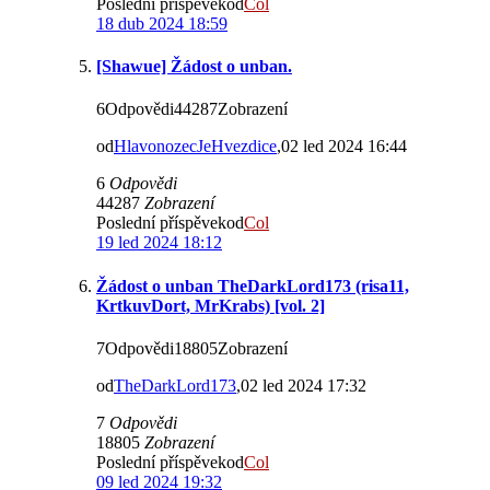
Poslední příspěvekod
Col
18 dub 2024 18:59
[Shawue] Žádost o unban.
6Odpovědi44287Zobrazení
od
HlavonozecJeHvezdice
,02 led 2024 16:44
6
Odpovědi
44287
Zobrazení
Poslední příspěvekod
Col
19 led 2024 18:12
Žádost o unban TheDarkLord173 (risa11,
KrtkuvDort, MrKrabs) [vol. 2]
7Odpovědi18805Zobrazení
od
TheDarkLord173
,02 led 2024 17:32
7
Odpovědi
18805
Zobrazení
Poslední příspěvekod
Col
09 led 2024 19:32