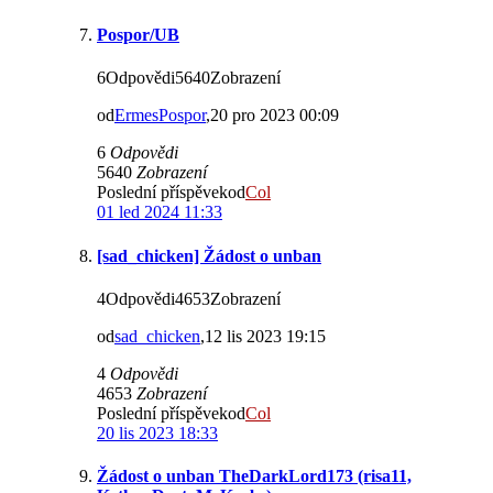
Pospor/UB
6Odpovědi5640Zobrazení
od
ErmesPospor
,20 pro 2023 00:09
6
Odpovědi
5640
Zobrazení
Poslední příspěvekod
Col
01 led 2024 11:33
[sad_chicken] Žádost o unban
4Odpovědi4653Zobrazení
od
sad_chicken
,12 lis 2023 19:15
4
Odpovědi
4653
Zobrazení
Poslední příspěvekod
Col
20 lis 2023 18:33
Žádost o unban TheDarkLord173 (risa11,