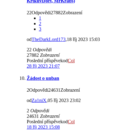
KrtkuvDort, MrKrabs)
22Odpovědi27882Zobrazení
1
2
3
od
TheDarkLord173
,18 říj 2023 15:03
22
Odpovědi
27882
Zobrazení
Poslední příspěvekod
Col
28 říj 2023 21:07
Žádost o unban
2Odpovědi24631Zobrazení
od
Za1niX
,05 říj 2023 23:02
2
Odpovědi
24631
Zobrazení
Poslední příspěvekod
Col
18 říj 2023 15:08