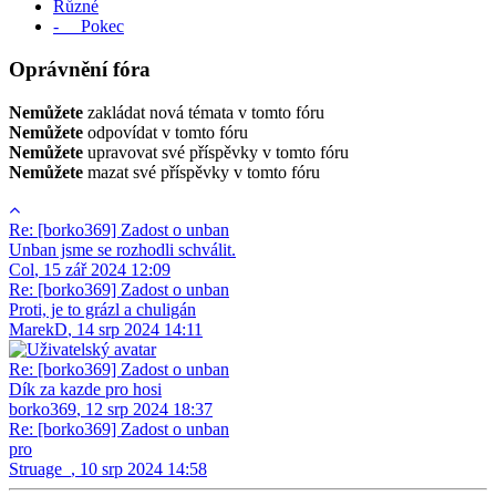
Různé
- Pokec
Oprávnění fóra
Nemůžete
zakládat nová témata v tomto fóru
Nemůžete
odpovídat v tomto fóru
Nemůžete
upravovat své příspěvky v tomto fóru
Nemůžete
mazat své příspěvky v tomto fóru
Re: [borko369] Zadost o unban
Unban jsme se rozhodli schválit.
Col
,
15 zář 2024 12:09
Re: [borko369] Zadost o unban
Proti, je to grázl a chuligán
MarekD
,
14 srp 2024 14:11
Re: [borko369] Zadost o unban
Dík za kazde pro hosi
borko369
,
12 srp 2024 18:37
Re: [borko369] Zadost o unban
pro
Struage_
,
10 srp 2024 14:58