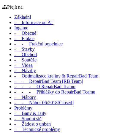
Přejít na
Základní
- Informace od AT
Ingame
- Obecné
- Frakce
- - Frakční popelnice
- Stavby
- Obchod
- Soutěže
- Videa
- Návrhy
- Optimalizace krajiny & RepairBad Team
- - RepairBad Team [RB Team]
- - - O RepairBad Teamu
- - - Přihlášky do RepairBad Teamu
- Nábory
- - Nábor 06/2018[Closed]
Problémy
- Bany & Jaily
- Soudní síň
- Žádost o unban
- Technické problémy