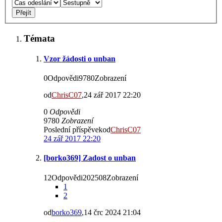
Témata
Vzor žádosti o unban
0Odpovědi9780Zobrazení
od
ChrisC07
,24 zář 2017 22:20
0
Odpovědi
9780
Zobrazení
Poslední příspěvekod
ChrisC07
24 zář 2017 22:20
[borko369] Zadost o unban
12Odpovědi202508Zobrazení
1
2
od
borko369
,14 črc 2024 21:04