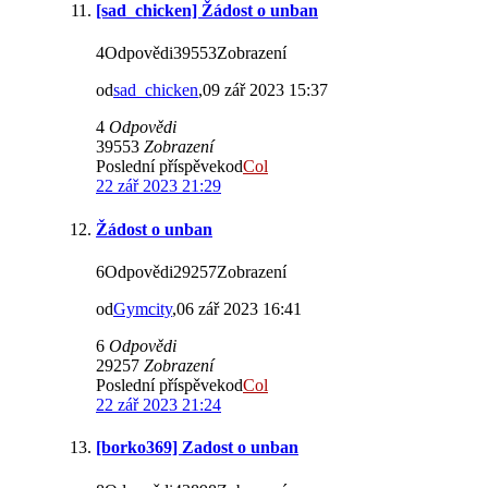
[sad_chicken] Žádost o unban
4Odpovědi39553Zobrazení
od
sad_chicken
,09 zář 2023 15:37
4
Odpovědi
39553
Zobrazení
Poslední příspěvekod
Col
22 zář 2023 21:29
Žádost o unban
6Odpovědi29257Zobrazení
od
Gymcity
,06 zář 2023 16:41
6
Odpovědi
29257
Zobrazení
Poslední příspěvekod
Col
22 zář 2023 21:24
[borko369] Zadost o unban