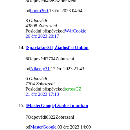
8Odpovědi43898Zobrazení
od
borko369
,13 črc 2023 04:54
8
Odpovědi
43898
Zobrazení
Poslední příspěvekod
W4rCookie
26 črc 2023 20:17
[Spartakus31] Žiadosť o Unban
6Odpovědi7704Zobrazení
od
Nikeray31
,12 črc 2023 21:43
6
Odpovědi
7704
Zobrazení
Poslední příspěvekod
rcrossCZ
21 črc 2023 17:13
[MasterGoogle] žiadost o unban
7Odpovědi8322Zobrazení
od
MasterGoogle
,03 črc 2023 14:00