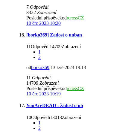
7
Odpovědi
8322
Zobrazení
Poslední příspěvekod
rcrossCZ
10 črc 2023 10:20
[borko369] Zadost o unban
11Odpovědi14709Zobrazení
1
2
od
borko369
,13 kvě 2023 19:13
11
Odpovědi
14709
Zobrazení
Poslední příspěvekod
rcrossCZ
10 črc 2023 10:19
YouAreDEAD - žádost o ub
10Odpovědi13013Zobrazení
1
2