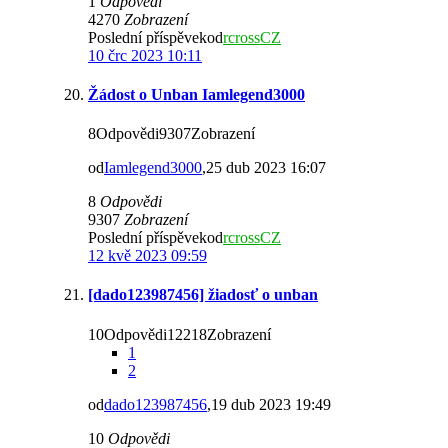
1
Odpovědi
4270
Zobrazení
Poslední příspěvekod
rcrossCZ
10 črc 2023 10:11
Žádost o Unban Iamlegend3000
8Odpovědi9307Zobrazení
od
Iamlegend3000
,25 dub 2023 16:07
8
Odpovědi
9307
Zobrazení
Poslední příspěvekod
rcrossCZ
12 kvě 2023 09:59
[dado123987456] žiadosť o unban
10Odpovědi12218Zobrazení
1
2
od
dado123987456
,19 dub 2023 19:49
10
Odpovědi