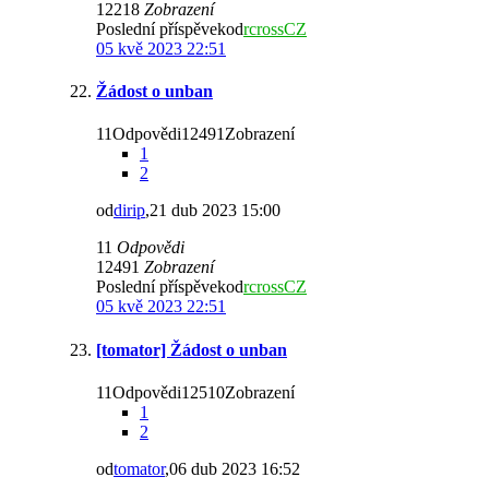
12218
Zobrazení
Poslední příspěvekod
rcrossCZ
05 kvě 2023 22:51
Žádost o unban
11Odpovědi12491Zobrazení
1
2
od
dirip
,21 dub 2023 15:00
11
Odpovědi
12491
Zobrazení
Poslední příspěvekod
rcrossCZ
05 kvě 2023 22:51
[tomator] Žádost o unban
11Odpovědi12510Zobrazení
1
2
od
tomator
,06 dub 2023 16:52