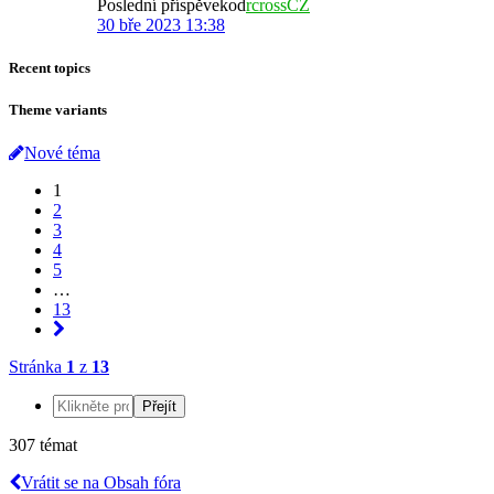
Poslední příspěvekod
rcrossCZ
30 bře 2023 13:38
Recent topics
Theme variants
Nové téma
1
2
3
4
5
…
13
Stránka
1
z
13
307 témat
Vrátit se na Obsah fóra