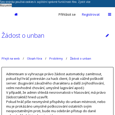
Tato stránka používá cookies k zajištění správné funkčnosti fóra.
Zjistit více
Rozumím
Přihlásit se
Registrovat
Žádost o unban
Přejít na web
Obsah fóra
Problémy
Žádost o unban
Adminteam si vyhrazuje právo žádost automaticky zamítnout,
pokud byl hráč potrestán za hack client, či jinak vážně poškodil
server. (bugování závažného charakteru a další zvýhodňování,
velmi nevhodné chování, umyslné lagování apod.)
V případě, že admin shledá nesrovnalosti v hlasování, má právo
žádost taktéž hned uzavřít.
Pokud hráč píše nesmyslné příspěvky do unban místnosti, nebo
mu je prokázáno umyslné poškozování ostatních svým
neopoctatněným proti, bude mu odebrán přístup do dané