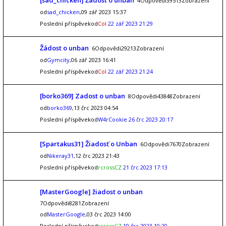
[sad_chicken] Žádost o unban
4Odpovědi39513Zobrazení
od
sad_chicken
,09 zář 2023 15:37
Poslední příspěvekod
Col
22 zář 2023 21:29
Žádost o unban
6Odpovědi29213Zobrazení
od
Gymcity
,06 zář 2023 16:41
Poslední příspěvekod
Col
22 zář 2023 21:24
[borko369] Zadost o unban
8Odpovědi43848Zobrazení
od
borko369
,13 črc 2023 04:54
Poslední příspěvekod
W4rCookie
26 črc 2023 20:17
[Spartakus31] Žiadosť o Unban
6Odpovědi7670Zobrazení
od
Nikeray31
,12 črc 2023 21:43
Poslední příspěvekod
rcrossCZ
21 črc 2023 17:13
[MasterGoogle] žiadost o unban
7Odpovědi8281Zobrazení
od
MasterGoogle
,03 črc 2023 14:00
Poslední příspěvekod
rcrossCZ
10 črc 2023 10:20