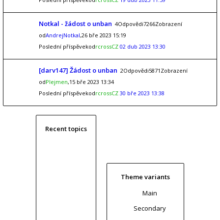
Notkal - žádost o unban
4Odpovědi7266Zobrazení
od
AndrejNotkal
,26 bře 2023 15:19
Poslední příspěvekod
rcrossCZ
02 dub 2023 13:30
[darv147] Žádost o unban
2Odpovědi5871Zobrazení
od
Plejmen
,15 bře 2023 13:34
Poslední příspěvekod
rcrossCZ
30 bře 2023 13:38
Recent topics
Theme variants
Main
Secondary