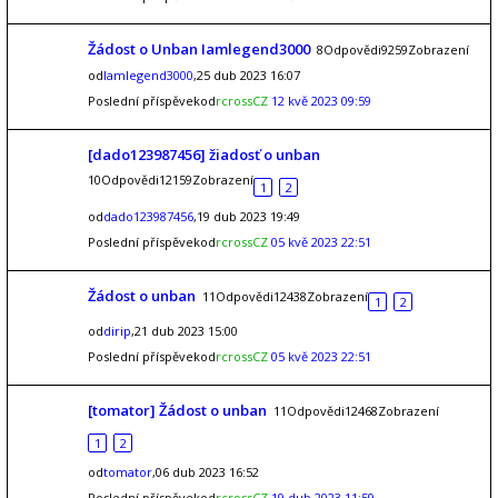
Žádost o Unban Iamlegend3000
8Odpovědi9259Zobrazení
od
Iamlegend3000
,25 dub 2023 16:07
Poslední příspěvekod
rcrossCZ
12 kvě 2023 09:59
[dado123987456] žiadosť o unban
10Odpovědi12159Zobrazení
1
2
od
dado123987456
,19 dub 2023 19:49
Poslední příspěvekod
rcrossCZ
05 kvě 2023 22:51
Žádost o unban
11Odpovědi12438Zobrazení
1
2
od
dirip
,21 dub 2023 15:00
Poslední příspěvekod
rcrossCZ
05 kvě 2023 22:51
[tomator] Žádost o unban
11Odpovědi12468Zobrazení
1
2
od
tomator
,06 dub 2023 16:52
Poslední příspěvekod
rcrossCZ
19 dub 2023 11:59