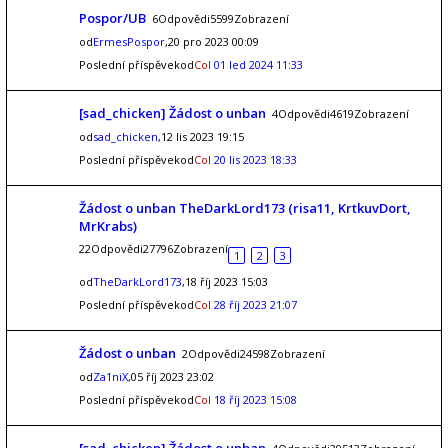
Pospor/UB
6Odpovědi5599Zobrazení
od
ErmesPospor
,20 pro 2023 00:09
Poslední příspěvekod
Col
01 led 2024 11:33
[sad_chicken] Žádost o unban
4Odpovědi4619Zobrazení
od
sad_chicken
,12 lis 2023 19:15
Poslední příspěvekod
Col
20 lis 2023 18:33
Žádost o unban TheDarkLord173 (risa11, KrtkuvDort,
MrKrabs)
22Odpovědi27796Zobrazení
1
2
3
od
TheDarkLord173
,18 říj 2023 15:03
Poslední příspěvekod
Col
28 říj 2023 21:07
Žádost o unban
2Odpovědi24598Zobrazení
od
Za1niX
,05 říj 2023 23:02
Poslední příspěvekod
Col
18 říj 2023 15:08