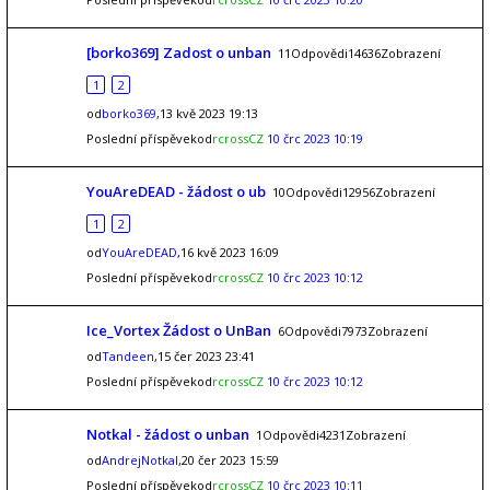
[borko369] Zadost o unban
11Odpovědi14636Zobrazení
1
2
od
borko369
,13 kvě 2023 19:13
Poslední příspěvekod
rcrossCZ
10 črc 2023 10:19
YouAreDEAD - žádost o ub
10Odpovědi12956Zobrazení
1
2
od
YouAreDEAD
,16 kvě 2023 16:09
Poslední příspěvekod
rcrossCZ
10 črc 2023 10:12
Ice_Vortex Žádost o UnBan
6Odpovědi7973Zobrazení
od
Tandeen
,15 čer 2023 23:41
Poslední příspěvekod
rcrossCZ
10 črc 2023 10:12
Notkal - žádost o unban
1Odpovědi4231Zobrazení
od
AndrejNotkal
,20 čer 2023 15:59
Poslední příspěvekod
rcrossCZ
10 črc 2023 10:11