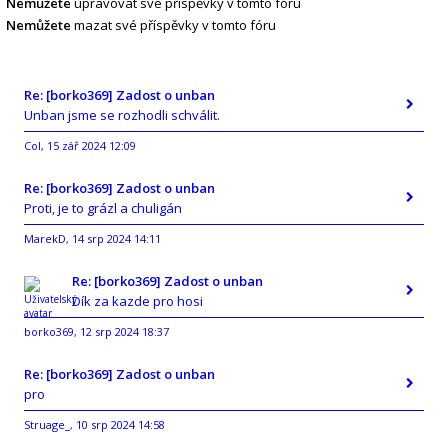
Nemůžete
upravovat své příspěvky v tomto fóru
Nemůžete
mazat své příspěvky v tomto fóru
Re: [borko369] Zadost o unban
Unban jsme se rozhodli schválit.
Col
15 zář 2024 12:09
,
Re: [borko369] Zadost o unban
Proti, je to grázl a chuligán
MarekD
14 srp 2024 14:11
,
Re: [borko369] Zadost o unban
Dík za kazde pro hosi
borko369
12 srp 2024 18:37
,
Re: [borko369] Zadost o unban
pro
Struage_
10 srp 2024 14:58
,