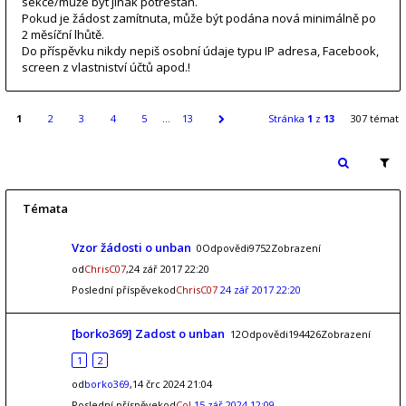
sekce/může být jinak potrestán.
Pokud je žádost zamítnuta, může být podána nová minimálně po
2 měsíční lhůtě.
Do příspěvku nikdy nepiš osobní údaje typu IP adresa, Facebook,
screen z vlastniství účtů apod.!
1
2
3
4
5
…
13
Stránka
1
z
13
307 témat
Témata
Vzor žádosti o unban
0Odpovědi9752Zobrazení
od
ChrisC07
,24 zář 2017 22:20
Poslední příspěvekod
ChrisC07
24 zář 2017 22:20
[borko369] Zadost o unban
12Odpovědi194426Zobrazení
1
2
od
borko369
,14 črc 2024 21:04
Poslední příspěvekod
Col
15 zář 2024 12:09