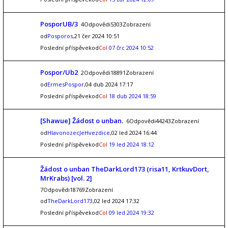
PosporUB/3
4Odpovědi5303Zobrazení
od
Posporos
,21 čer 2024 10:51
Poslední příspěvekod
Col
07 črc 2024 10:52
Pospor/Ub2
2Odpovědi18891Zobrazení
od
ErmesPospor
,04 dub 2024 17:17
Poslední příspěvekod
Col
18 dub 2024 18:59
[Shawue] Žádost o unban.
6Odpovědi44243Zobrazení
od
HlavonozecJeHvezdice
,02 led 2024 16:44
Poslední příspěvekod
Col
19 led 2024 18:12
Žádost o unban TheDarkLord173 (risa11, KrtkuvDort,
MrKrabs) [vol. 2]
7Odpovědi18769Zobrazení
od
TheDarkLord173
,02 led 2024 17:32
Poslední příspěvekod
Col
09 led 2024 19:32