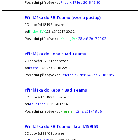
Poslední příspěvekod
Prodix
17 led 2018 18:20
Přihláška do RB Teamu (vzor a postup)
0Odpovědi6319Zobrazení
od
Krtko_SVK
,28 zář 2017 20:02
Poslední příspěvekod
Krtko_SVK
28 zář 2017 20:02
Přihláška do RepairBad Teamu.
2Odpovědi12631Zobrazení
od
rochali
,02 úno 2018 22:09
Poslední příspěvekod
TelefoniaRider
04 úno 2018 18:58
Příhláška do Repair Bad Teamu
3Odpovědi10183Zobrazení
od
AplleTree
,25 říj 2017 16:03
Poslední příspěvekod
Plejmen
02 lis 2017 18:06
Přihláška do RB Teamu - kralik159159
3Odpovědi9940Zobrazení