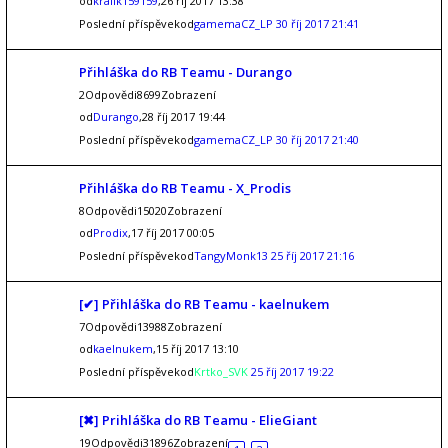
od
kralik159159
,26 říj 2017 13:38
Poslední příspěvekod
gamemaCZ_LP
30 říj 2017 21:41
Přihláška do RB Teamu - Durango
2Odpovědi8699Zobrazení
od
Durango
,28 říj 2017 19:44
Poslední příspěvekod
gamemaCZ_LP
30 říj 2017 21:40
Přihláška do RB Teamu - X_Prodis
8Odpovědi15020Zobrazení
od
Prodix
,17 říj 2017 00:05
Poslední příspěvekod
TangyMonk13
25 říj 2017 21:16
[✔] Přihláška do RB Teamu - kaelnukem
7Odpovědi13988Zobrazení
od
kaelnukem
,15 říj 2017 13:10
Poslední příspěvekod
Krtko_SVK
25 říj 2017 19:22
[✖] Prihláška do RB Teamu - ElieGiant
19Odpovědi31896Zobrazení