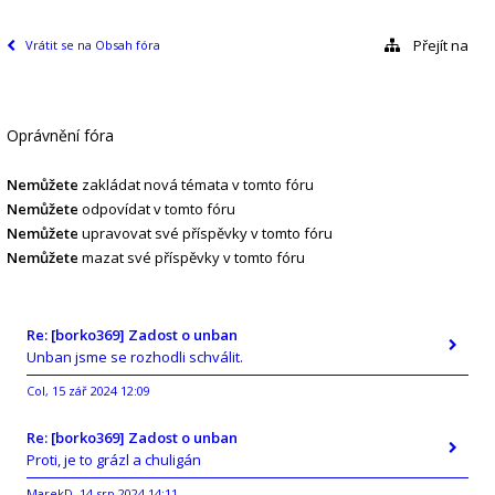
Přejít na
Vrátit se na Obsah fóra
Oprávnění fóra
Nemůžete
zakládat nová témata v tomto fóru
Nemůžete
odpovídat v tomto fóru
Nemůžete
upravovat své příspěvky v tomto fóru
Nemůžete
mazat své příspěvky v tomto fóru
Re: [borko369] Zadost o unban
Unban jsme se rozhodli schválit.
Col
15 zář 2024 12:09
,
Re: [borko369] Zadost o unban
Proti, je to grázl a chuligán
MarekD
14 srp 2024 14:11
,