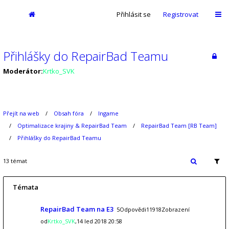
Přihlásit se
Registrovat
Přihlášky do RepairBad Teamu
Moderátor:
Krtko_SVK
Přejít na web
Obsah fóra
Ingame
Optimalizace krajiny & RepairBad Team
RepairBad Team [RB Team]
Přihlášky do RepairBad Teamu
13 témat
Témata
RepairBad Team na E3
5Odpovědi11918Zobrazení
od
Krtko_SVK
,14 led 2018 20:58