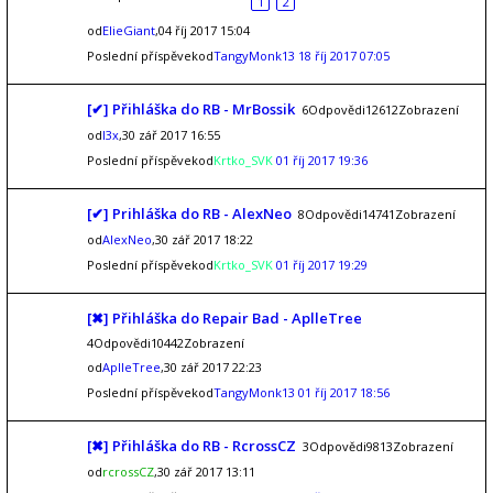
1
2
od
ElieGiant
,04 říj 2017 15:04
Poslední příspěvekod
TangyMonk13
18 říj 2017 07:05
[✔] Přihláška do RB - MrBossik
6Odpovědi12612Zobrazení
od
l3x
,30 zář 2017 16:55
Poslední příspěvekod
Krtko_SVK
01 říj 2017 19:36
[✔] Prihláška do RB - AlexNeo
8Odpovědi14741Zobrazení
od
AlexNeo
,30 zář 2017 18:22
Poslední příspěvekod
Krtko_SVK
01 říj 2017 19:29
[✖] Přihláška do Repair Bad - AplleTree
4Odpovědi10442Zobrazení
od
AplleTree
,30 zář 2017 22:23
Poslední příspěvekod
TangyMonk13
01 říj 2017 18:56
[✖] Přihláška do RB - RcrossCZ
3Odpovědi9813Zobrazení
od
rcrossCZ
,30 zář 2017 13:11