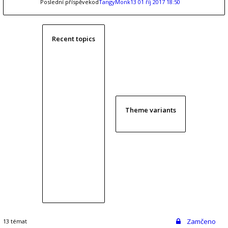
Poslední příspěvekod
TangyMonk13
01 říj 2017 18:50
Recent topics
Theme variants
Zamčeno
13 témat