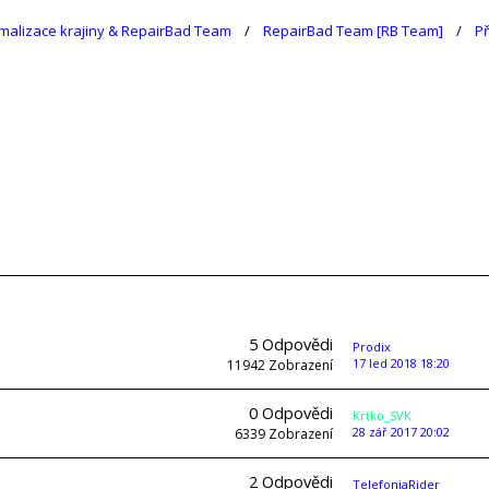
malizace krajiny & RepairBad Team
RepairBad Team [RB Team]
P
5
Odpovědi
Prodix
17 led 2018 18:20
11942
Zobrazení
0
Odpovědi
Krtko_SVK
28 zář 2017 20:02
6339
Zobrazení
2
Odpovědi
TelefoniaRider