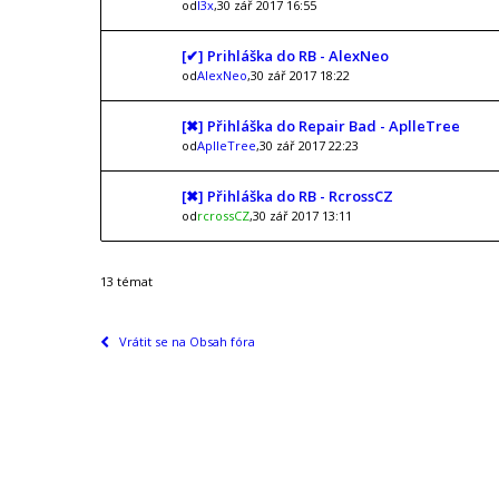
od
l3x
,30 zář 2017 16:55
[✔] Prihláška do RB - AlexNeo
od
AlexNeo
,30 zář 2017 18:22
[✖] Přihláška do Repair Bad - AplleTree
od
AplleTree
,30 zář 2017 22:23
[✖] Přihláška do RB - RcrossCZ
od
rcrossCZ
,30 zář 2017 13:11
13 témat
Vrátit se na Obsah fóra