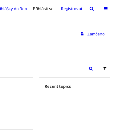
řihlášky do RepairBad Teamu
Přihlásit se
Registrovat
Zamčeno
Recent topics