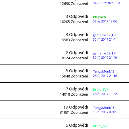
04 úno 2018 18:58
12690
Zobrazení
3
Odpovědi
Plejmen
02 lis 2017 18:06
10205
Zobrazení
3
Odpovědi
gamemaCZ_LP
30 říj 2017 21:41
9963
Zobrazení
2
Odpovědi
gamemaCZ_LP
30 říj 2017 21:40
8724
Zobrazení
8
Odpovědi
TangyMonk13
25 říj 2017 21:16
15048
Zobrazení
7
Odpovědi
Krtko_SVK
25 říj 2017 19:22
14018
Zobrazení
19
Odpovědi
TangyMonk13
18 říj 2017 07:05
31931
Zobrazení
6
Odpovědi
Krtko_SVK