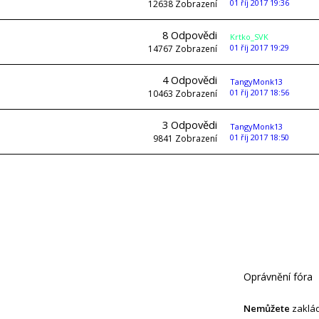
01 říj 2017 19:36
12638
Zobrazení
8
Odpovědi
Krtko_SVK
01 říj 2017 19:29
14767
Zobrazení
4
Odpovědi
TangyMonk13
01 říj 2017 18:56
10463
Zobrazení
3
Odpovědi
TangyMonk13
01 říj 2017 18:50
9841
Zobrazení
Oprávnění fóra
Nemůžete
zaklád