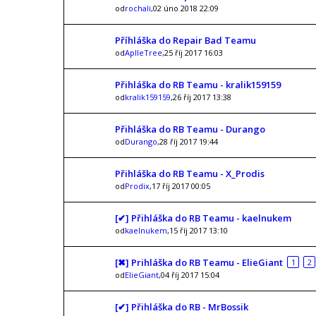
od
rochali
,02 úno 2018 22:09
Příhláška do Repair Bad Teamu
od
AplleTree
,25 říj 2017 16:03
Přihláška do RB Teamu - kralik159159
od
kralik159159
,26 říj 2017 13:38
Přihláška do RB Teamu - Durango
od
Durango
,28 říj 2017 19:44
Přihláška do RB Teamu - X_Prodis
od
Prodix
,17 říj 2017 00:05
[✔] Přihláška do RB Teamu - kaelnukem
od
kaelnukem
,15 říj 2017 13:10
[✖] Prihláška do RB Teamu - ElieGiant
1
2
od
ElieGiant
,04 říj 2017 15:04
[✔] Přihláška do RB - MrBossik