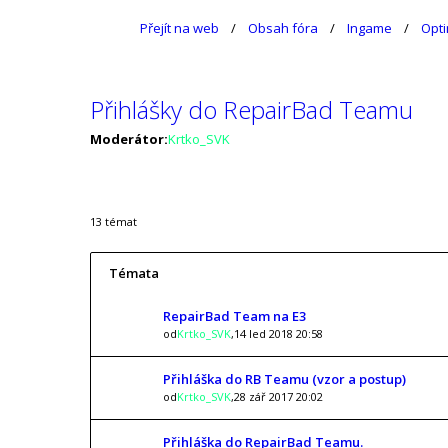
Přejít na web
Obsah fóra
Ingame
Opti
Přihlášky do RepairBad Teamu
Moderátor:
Krtko_SVK
13 témat
Témata
RepairBad Team na E3
od
Krtko_SVK
,14 led 2018 20:58
Přihláška do RB Teamu (vzor a postup)
od
Krtko_SVK
,28 zář 2017 20:02
Přihláška do RepairBad Teamu.