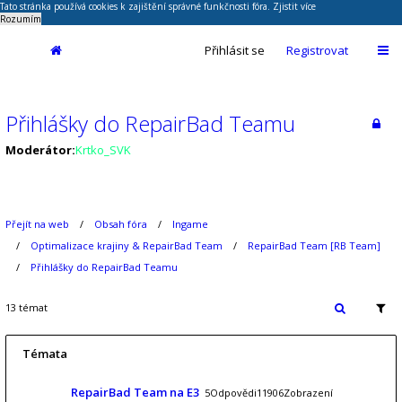
Tato stránka používá cookies k zajištění správné funkčnosti fóra.
Zjistit více
Rozumím
Přihlásit se
Registrovat
Přihlášky do RepairBad Teamu
Moderátor:
Krtko_SVK
Přejít na web
Obsah fóra
Ingame
Optimalizace krajiny & RepairBad Team
RepairBad Team [RB Team]
Přihlášky do RepairBad Teamu
13 témat
Témata
RepairBad Team na E3
5Odpovědi11906Zobrazení