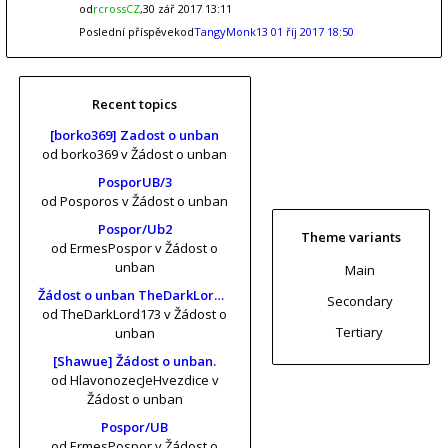
od
rcrossCZ
,30 zář 2017 13:11
Poslední příspěvekod
TangyMonk13
01 říj 2017 18:50
Recent topics
[borko369] Zadost o unban
od borko369
v Žádost o unban
PosporUB/3
od Posporos
v Žádost o unban
Pospor/Ub2
Theme variants
od ErmesPospor
v Žádost o
unban
Main
Žádost o unban TheDarkLord173 (risa11, KrtkuvDort, MrKrabs) [vol. 2]
Secondary
od TheDarkLord173
v Žádost o
Tertiary
unban
[Shawue] Žádost o unban.
od HlavonozecJeHvezdice
v
Žádost o unban
Pospor/UB
od ErmesPospor
v Žádost o