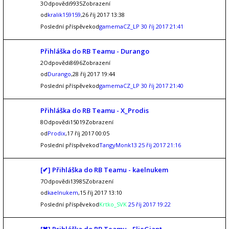
3Odpovědi9935Zobrazení
od
kralik159159
,26 říj 2017 13:38
Poslední příspěvekod
gamemaCZ_LP
30 říj 2017 21:41
Přihláška do RB Teamu - Durango
2Odpovědi8696Zobrazení
od
Durango
,28 říj 2017 19:44
Poslední příspěvekod
gamemaCZ_LP
30 říj 2017 21:40
Přihláška do RB Teamu - X_Prodis
8Odpovědi15019Zobrazení
od
Prodix
,17 říj 2017 00:05
Poslední příspěvekod
TangyMonk13
25 říj 2017 21:16
[✔] Přihláška do RB Teamu - kaelnukem
7Odpovědi13985Zobrazení
od
kaelnukem
,15 říj 2017 13:10
Poslední příspěvekod
Krtko_SVK
25 říj 2017 19:22