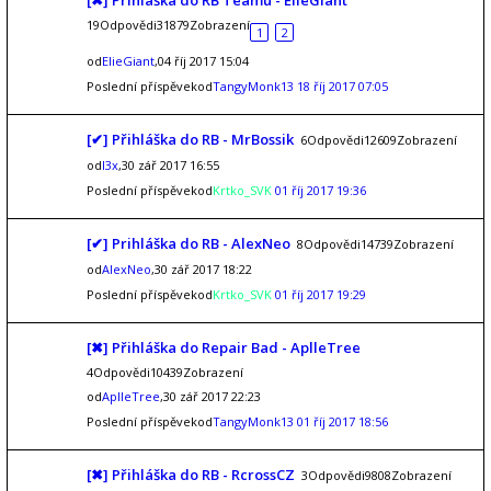
[✖] Prihláška do RB Teamu - ElieGiant
19Odpovědi31879Zobrazení
1
2
od
ElieGiant
,04 říj 2017 15:04
Poslední příspěvekod
TangyMonk13
18 říj 2017 07:05
[✔] Přihláška do RB - MrBossik
6Odpovědi12609Zobrazení
od
l3x
,30 zář 2017 16:55
Poslední příspěvekod
Krtko_SVK
01 říj 2017 19:36
[✔] Prihláška do RB - AlexNeo
8Odpovědi14739Zobrazení
od
AlexNeo
,30 zář 2017 18:22
Poslední příspěvekod
Krtko_SVK
01 říj 2017 19:29
[✖] Přihláška do Repair Bad - AplleTree
4Odpovědi10439Zobrazení
od
AplleTree
,30 zář 2017 22:23
Poslední příspěvekod
TangyMonk13
01 říj 2017 18:56
[✖] Přihláška do RB - RcrossCZ
3Odpovědi9808Zobrazení