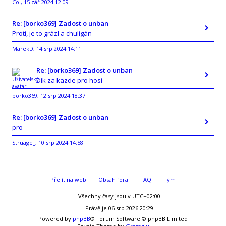
Col
15 zář 2024 12:09
,
Re: [borko369] Zadost o unban
Proti, je to grázl a chuligán
MarekD
14 srp 2024 14:11
,
Re: [borko369] Zadost o unban
Dík za kazde pro hosi
borko369
12 srp 2024 18:37
,
Re: [borko369] Zadost o unban
pro
Struage_
10 srp 2024 14:58
,
Přejít na web
Obsah fóra
FAQ
Tým
Všechny časy jsou v
UTC+02:00
Právě je 06 srp 2026 20:29
Powered by
phpBB
® Forum Software © phpBB Limited