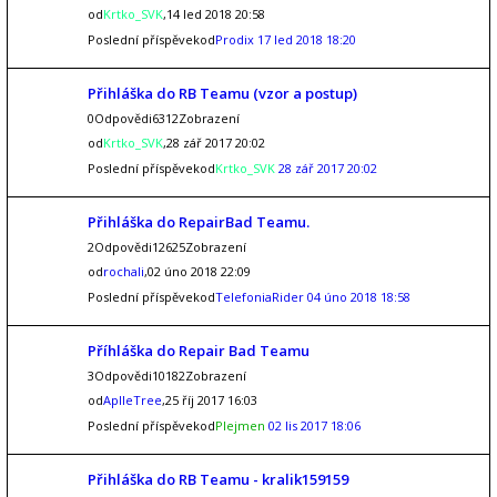
od
Krtko_SVK
,14 led 2018 20:58
Poslední příspěvekod
Prodix
17 led 2018 18:20
Přihláška do RB Teamu (vzor a postup)
0Odpovědi6312Zobrazení
od
Krtko_SVK
,28 zář 2017 20:02
Poslední příspěvekod
Krtko_SVK
28 zář 2017 20:02
Přihláška do RepairBad Teamu.
2Odpovědi12625Zobrazení
od
rochali
,02 úno 2018 22:09
Poslední příspěvekod
TelefoniaRider
04 úno 2018 18:58
Příhláška do Repair Bad Teamu
3Odpovědi10182Zobrazení
od
AplleTree
,25 říj 2017 16:03
Poslední příspěvekod
Plejmen
02 lis 2017 18:06
Přihláška do RB Teamu - kralik159159