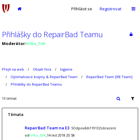
Přihlásit se
Registrovat
Přihlášky do RepairBad Teamu
Moderátor:
Krtko_SVK
Přejít na web
Obsah fóra
Ingame
Optimalizace krajiny & RepairBad Team
RepairBad Team [RB Team]
Přihlášky do RepairBad Teamu
13 témat
Témata
RepairBad Team na E3
5Odpovědi11913Zobrazení
od
Krtko_SVK
,14 led 2018 20:58