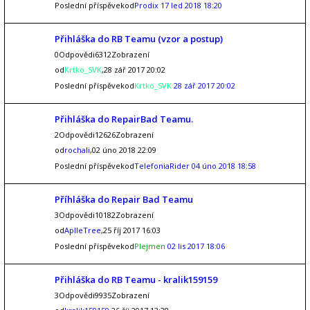
Poslední příspěvekod
Prodix
17 led 2018 18:20
Přihláška do RB Teamu (vzor a postup)
0Odpovědi6312Zobrazení
od
Krtko_SVK
,28 zář 2017 20:02
Poslední příspěvekod
Krtko_SVK
28 zář 2017 20:02
Přihláška do RepairBad Teamu.
2Odpovědi12626Zobrazení
od
rochali
,02 úno 2018 22:09
Poslední příspěvekod
TelefoniaRider
04 úno 2018 18:58
Příhláška do Repair Bad Teamu
3Odpovědi10182Zobrazení
od
AplleTree
,25 říj 2017 16:03
Poslední příspěvekod
Plejmen
02 lis 2017 18:06
Přihláška do RB Teamu - kralik159159
3Odpovědi9935Zobrazení