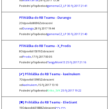
od
kralik159159
,26 říj 2017 13:38
Poslední příspěvekod
gamemaCZ_LP
30 říj 2017 21:41
Přihláška do RB Teamu - Durango
2Odpovědi8696Zobrazení
od
Durango
,28 říj 2017 19:44
Poslední příspěvekod
gamemaCZ_LP
30 říj 2017 21:40
Přihláška do RB Teamu - X_Prodis
8Odpovědi15019Zobrazení
od
Prodix
,17 říj 2017 00:05
Poslední příspěvekod
TangyMonk13
25 říj 2017 21:16
[✔] Přihláška do RB Teamu - kaelnukem
7Odpovědi13985Zobrazení
od
kaelnukem
,15 říj 2017 13:10
Poslední příspěvekod
Krtko_SVK
25 říj 2017 19:22
[✖] Prihláška do RB Teamu - ElieGiant
19Odpovědi31888Zobrazení