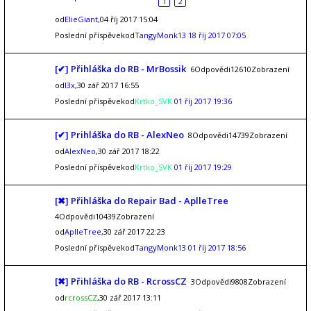
1
2
od
ElieGiant
,04 říj 2017 15:04
Poslední příspěvekod
TangyMonk13
18 říj 2017 07:05
[✔] Přihláška do RB - MrBossik
6Odpovědi12610Zobrazení
od
l3x
,30 zář 2017 16:55
Poslední příspěvekod
Krtko_SVK
01 říj 2017 19:36
[✔] Prihláška do RB - AlexNeo
8Odpovědi14739Zobrazení
od
AlexNeo
,30 zář 2017 18:22
Poslední příspěvekod
Krtko_SVK
01 říj 2017 19:29
[✖] Přihláška do Repair Bad - AplleTree
4Odpovědi10439Zobrazení
od
AplleTree
,30 zář 2017 22:23
Poslední příspěvekod
TangyMonk13
01 říj 2017 18:56
[✖] Přihláška do RB - RcrossCZ
3Odpovědi9808Zobrazení
od
rcrossCZ
,30 zář 2017 13:11