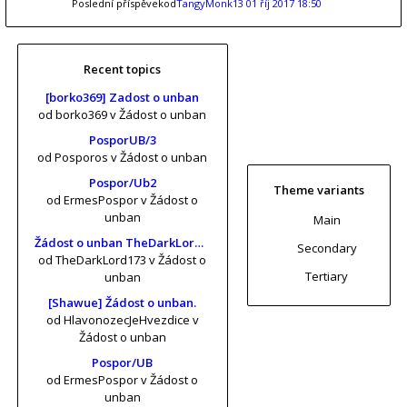
Poslední příspěvekod
TangyMonk13
01 říj 2017 18:50
Recent topics
[borko369] Zadost o unban
od borko369
v Žádost o unban
PosporUB/3
od Posporos
v Žádost o unban
Pospor/Ub2
Theme variants
od ErmesPospor
v Žádost o
unban
Main
Žádost o unban TheDarkLord173 (risa11, KrtkuvDort, MrKrabs) [vol. 2]
Secondary
od TheDarkLord173
v Žádost o
Tertiary
unban
[Shawue] Žádost o unban.
od HlavonozecJeHvezdice
v
Žádost o unban
Pospor/UB
od ErmesPospor
v Žádost o
unban