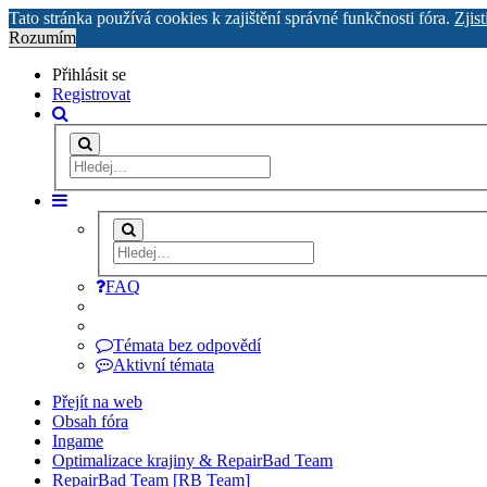
Tato stránka používá cookies k zajištění správné funkčnosti fóra.
Zjist
Rozumím
Přihlásit se
Registrovat
FAQ
Témata bez odpovědí
Aktivní témata
Přejít na web
Obsah fóra
Ingame
Optimalizace krajiny & RepairBad Team
RepairBad Team [RB Team]