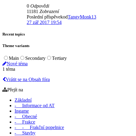
0
Odpovědi
11181
Zobrazení
Poslední příspěvekod
TangyMonk13
27 zář 2017 19:54
Recent topics
Theme variants
Main
Secondary
Tertiary
Nové téma
1 téma
Vrátit se na Obsah fóra
Přejít na
Základní
- Informace od AT
Ingame
- Obecné
- Frakce
- - Frakční popelnice
- Stavby