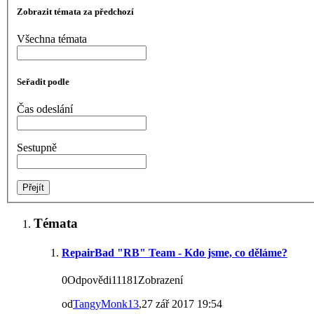
Zobrazit témata za předchozí
Všechna témata
Seřadit podle
Čas odeslání
Sestupně
Témata
RepairBad "RB" Team - Kdo jsme, co děláme?
0Odpovědi11181Zobrazení
od
TangyMonk13
,27 zář 2017 19:54