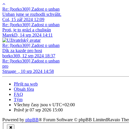
Re: [borko369] Zadost o unban
Unban jsme se rozhodli schválit.
Col
,
15 zář 2024 12:09
Re: [borko369] Zadost o unban
Proti, je to grázl a chuligán
MarekD
,
14 srp 2024 14:11
Re: [borko369] Zadost o unban
Dík za kazde pro hosi
borko369
,
12 srp 2024 18:37
Re: [borko369] Zadost o unban
pro
Struage_
,
10 srp 2024 14:58
Přejít na web
Obsah fóra
FAQ
Tým
Všechny časy jsou v
UTC+02:00
Právě je 07 srp 2026 15:00
Powered by
phpBB
® Forum Software © phpBB Limited
Ravaio Th