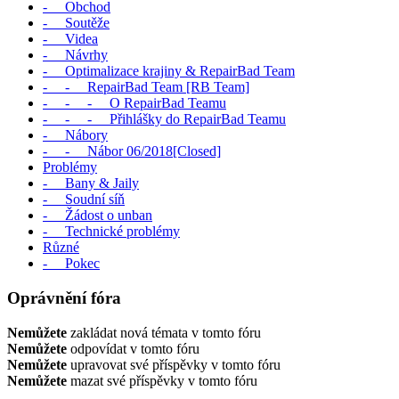
- Obchod
- Soutěže
- Videa
- Návrhy
- Optimalizace krajiny & RepairBad Team
- - RepairBad Team [RB Team]
- - - O RepairBad Teamu
- - - Přihlášky do RepairBad Teamu
- Nábory
- - Nábor 06/2018[Closed]
Problémy
- Bany & Jaily
- Soudní síň
- Žádost o unban
- Technické problémy
Různé
- Pokec
Oprávnění fóra
Nemůžete
zakládat nová témata v tomto fóru
Nemůžete
odpovídat v tomto fóru
Nemůžete
upravovat své příspěvky v tomto fóru
Nemůžete
mazat své příspěvky v tomto fóru