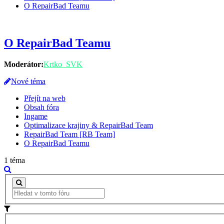
O RepairBad Teamu
O RepairBad Teamu
Moderátor:
Krtko_SVK
Nové téma
Přejít na web
Obsah fóra
Ingame
Optimalizace krajiny & RepairBad Team
RepairBad Team [RB Team]
O RepairBad Teamu
1 téma