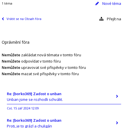
Nové téma
1 téma
Přejít na
Vrátit se na Obsah fóra
Oprávnění fóra
Nemůžete
zakládat nová témata v tomto fóru
Nemůžete
odpovídat v tomto fóru
Nemůžete
upravovat své příspěvky v tomto fóru
Nemůžete
mazat své příspěvky v tomto fóru
Re: [borko369] Zadost o unban
Unban jsme se rozhodli schválit.
Col
15 zář 2024 12:09
,
Re: [borko369] Zadost o unban
Proti, je to grázl a chuligán