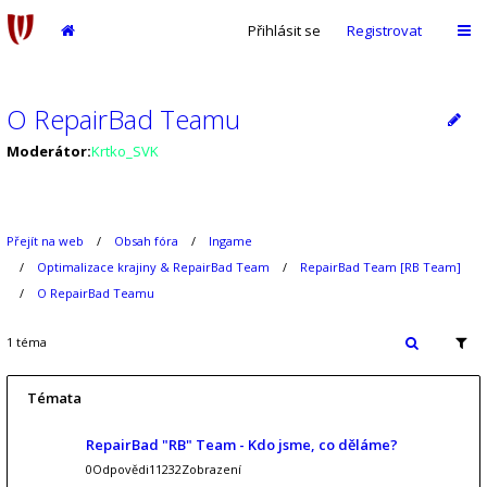
Přihlásit se
Registrovat
O RepairBad Teamu
Moderátor:
Krtko_SVK
Přejít na web
Obsah fóra
Ingame
Optimalizace krajiny & RepairBad Team
RepairBad Team [RB Team]
O RepairBad Teamu
1 téma
Témata
RepairBad "RB" Team - Kdo jsme, co děláme?
0Odpovědi11232Zobrazení